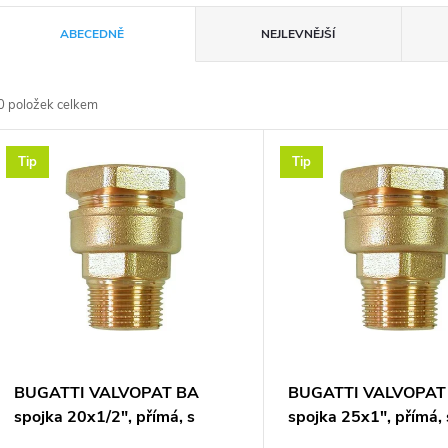
Ř
ABECEDNĚ
NEJLEVNĚJŠÍ
a
0
položek celkem
z
V
Tip
Tip
e
ý
n
p
p
s
r
p
BUGATTI VALVOPAT BA
BUGATTI VALVOPAT
o
spojka 20x1/2", přímá, s
spojka 25x1", přímá, 
vnějším závitem, svěrná,
vnějším závitem, svěr