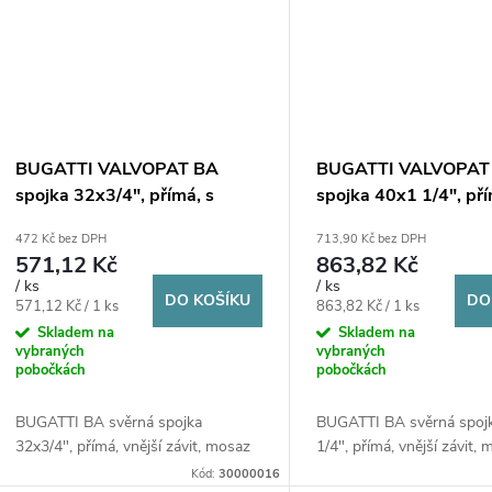
BUGATTI VALVOPAT BA
BUGATTI VALVOPAT
spojka 32x3/4", přímá, s
spojka 40x1 1/4", pří
vnějším závitem, svěrná,
vnějším závitem, svěr
472 Kč bez DPH
713,90 Kč bez DPH
voda/plyn, mosaz
voda/plyn, mosaz
571,12 Kč
863,82 Kč
/ ks
/ ks
DO KOŠÍKU
DO
Měrná
Měrná
571,12 Kč / 1 ks
863,82 Kč / 1 ks
cena:
cena:
Skladem na
Skladem na
vybraných
vybraných
pobočkách
pobočkách
BUGATTI BA svěrná spojka
BUGATTI BA svěrná spoj
32x3/4", přímá, vnější závit, mosaz
1/4", přímá, vnější závit,
Kód:
30000016