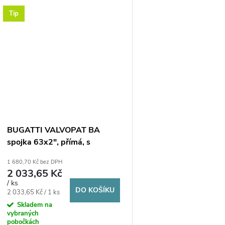
Tip
BUGATTI VALVOPAT BA
spojka 63x2", přímá, s
vnějším závitem, svěrná,
1 680,70 Kč bez DPH
voda/plyn, mosaz
2 033,65 Kč
/ ks
DO KOŠÍKU
Měrná
2 033,65 Kč / 1 ks
cena:
Skladem na
vybraných
pobočkách