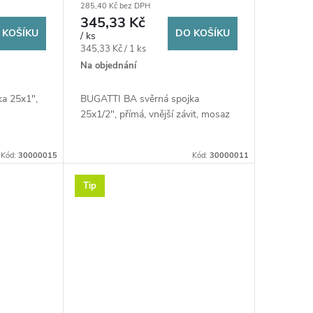
285,40 Kč bez DPH
voda/plyn, mosaz
345,33 Kč
 KOŠÍKU
DO KOŠÍKU
/ ks
Měrná
345,33 Kč / 1 ks
cena:
Na objednání
a 25x1",
BUGATTI BA svěrná spojka
25x1/2", přímá, vnější závit, mosaz
Kód:
30000015
Kód:
30000011
Tip