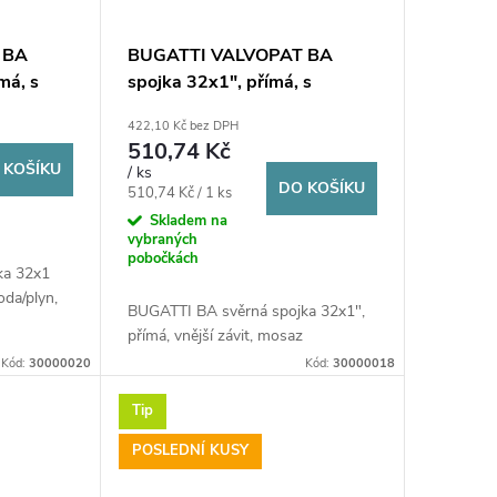
 BA
BUGATTI VALVOPAT BA
má, s
spojka 32x1", přímá, s
ná,
vnějším závitem, svěrná,
422,10 Kč bez DPH
voda/plyn, mosaz
510,74 Kč
 KOŠÍKU
/ ks
DO KOŠÍKU
Měrná
510,74 Kč / 1 ks
cena:
Skladem na
vybraných
pobočkách
ka 32x1
voda/plyn,
BUGATTI BA svěrná spojka 32x1",
přímá, vnější závit, mosaz
Kód:
30000020
Kód:
30000018
Tip
POSLEDNÍ KUSY