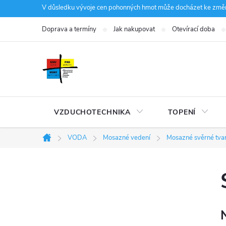
Přejít
V důsledku vývoje cen pohonných hmot může docházet ke změná
na
Doprava a termíny
Jak nakupovat
Otevírací doba
obsah
VZDUCHOTECHNIKA
TOPENÍ
VODA
Mosazné vedení
Mosazné svěrné tva
Domů
P
o