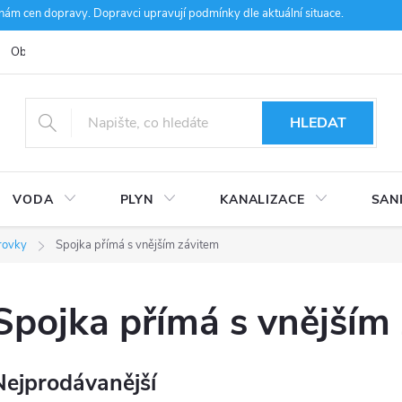
m cen dopravy. Dopravci upravují podmínky dle aktuální situace.
Obchodní podmínky
Kontakty
Ke stažení
Hodnocení obcho
HLEDAT
VODA
PLYN
KANALIZACE
SAN
rovky
Spojka přímá s vnějším závitem
Spojka přímá s vnějším
Nejprodávanější