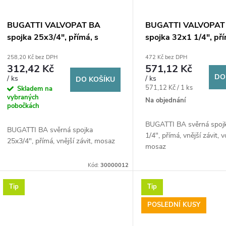
BUGATTI VALVOPAT BA
BUGATTI VALVOPAT
spojka 25x3/4", přímá, s
spojka 32x1 1/4", pří
vnějším závitem, svěrná,
vnějším závitem, svěr
258,20 Kč bez DPH
472 Kč bez DPH
voda/plyn, mosaz
voda/plyn, mosaz
312,42 Kč
571,12 Kč
DO
/ ks
/ ks
DO KOŠÍKU
Měrná
571,12 Kč / 1 ks
Skladem na
vybraných
cena:
Na objednání
pobočkách
BUGATTI BA svěrná spoj
BUGATTI BA svěrná spojka
1/4", přímá, vnější závit, 
25x3/4", přímá, vnější závit, mosaz
mosaz
Kód:
30000012
Tip
Tip
POSLEDNÍ KUSY