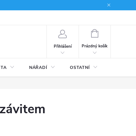
du
Kariera
NÁKUPNÍ
KOŠÍK
Prázdný košík
Přihlášení
ITA
NÁŘADÍ
OSTATNÍ
STAVEBNI
 závitem