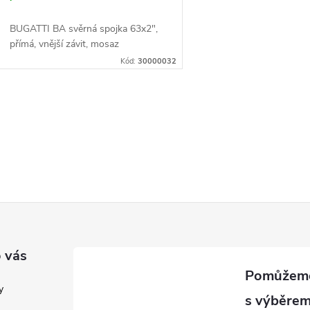
BUGATTI BA svěrná spojka 63x2",
přímá, vnější závit, mosaz
Kód:
30000032
O
v
á
d
a
 vás
c
y