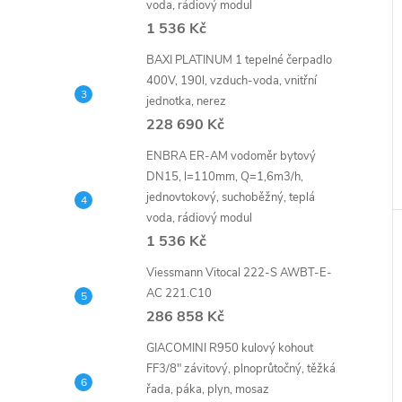
voda, rádiový modul
1 536 Kč
BAXI PLATINUM 1 tepelné čerpadlo
400V, 190l, vzduch-voda, vnitřní
jednotka, nerez
228 690 Kč
ENBRA ER-AM vodoměr bytový
DN15, l=110mm, Q=1,6m3/h,
jednovtokový, suchoběžný, teplá
voda, rádiový modul
1 536 Kč
Viessmann Vitocal 222-S AWBT-E-
AC 221.C10
286 858 Kč
GIACOMINI R950 kulový kohout
FF3/8" závitový, plnoprůtočný, těžká
řada, páka, plyn, mosaz