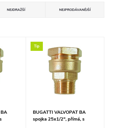
NEJDRAŽŠÍ
NEJPRODÁVANĚJŠÍ
Tip
 BA
BUGATTI VALVOPAT BA
s
spojka 25x1/2", přímá, s
ná,
vnějším závitem, svěrná,