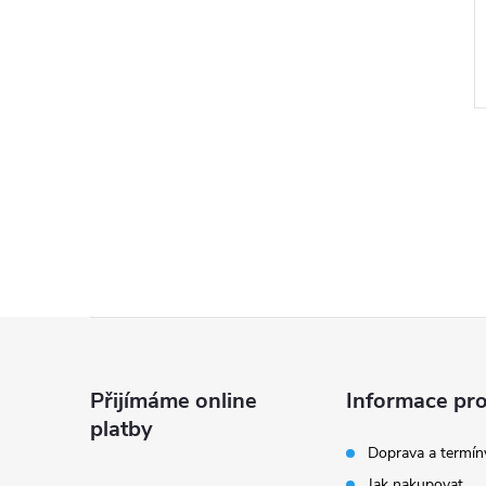
l
Z
á
Přijímáme online
Informace pro
platby
p
Doprava a termín
Jak nakupovat