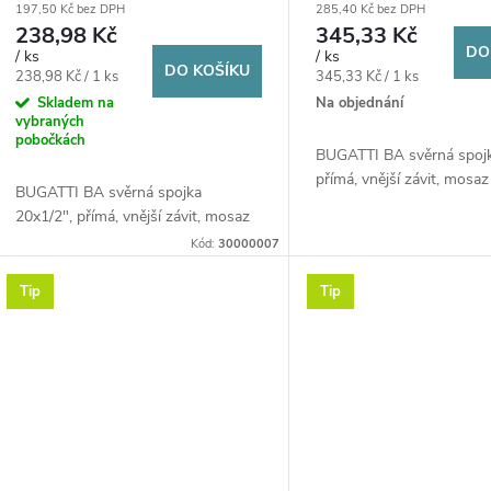
r
197,50 Kč bez DPH
285,40 Kč bez DPH
d
voda/plyn, mosaz
voda/plyn, mosaz
238,98 Kč
345,33 Kč
o
DO
/ ks
/ ks
u
DO KOŠÍKU
Měrná
Měrná
238,98 Kč / 1 ks
345,33 Kč / 1 ks
d
cena:
cena:
Skladem na
Na objednání
vybraných
k
pobočkách
u
BUGATTI BA svěrná spojk
přímá, vnější závit, mosaz
t
BUGATTI BA svěrná spojka
k
20x1/2", přímá, vnější závit, mosaz
ů
Kód:
30000007
t
Tip
Tip
ů