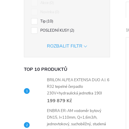
n
Akce
0
Novinka
0
e
Tip
10
l
1
POSLEDNÍ KUSY
2
ROZBALIT FILTR
TOP 10 PRODUKTŮ
í
BRILON ALFEA EXTENSA DUO A.I. 6
i
R32 tepelné čerpadlo
230V+hydraulická jednotka 190l
199 879 Kč
ENBRA ER-AM vodoměr bytový
DN15, l=110mm, Q=1,6m3/h,
jednovtokový, suchoběžný, studená