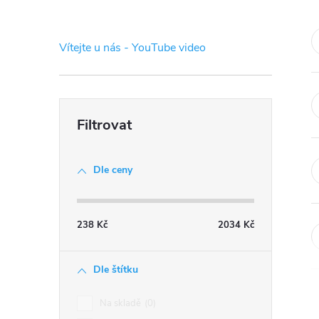
s
t
Vítejte u nás - YouTube video
r
a
n
Dle ceny
n
í
238
Kč
2034
Kč
p
Dle štítku
a
Na skladě
0