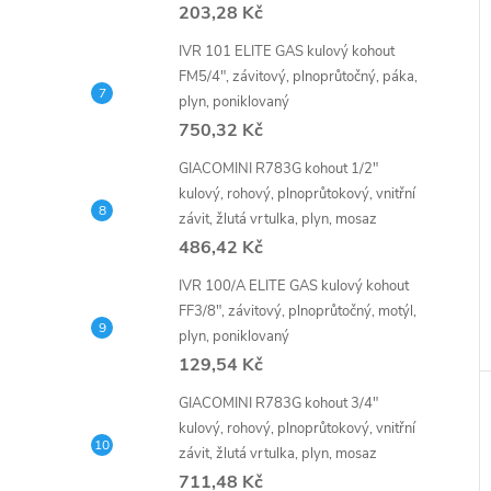
203,28 Kč
IVR 101 ELITE GAS kulový kohout
FM5/4", závitový, plnoprůtočný, páka,
plyn, poniklovaný
750,32 Kč
GIACOMINI R783G kohout 1/2"
kulový, rohový, plnoprůtokový, vnitřní
závit, žlutá vrtulka, plyn, mosaz
486,42 Kč
IVR 100/A ELITE GAS kulový kohout
FF3/8", závitový, plnoprůtočný, motýl,
plyn, poniklovaný
129,54 Kč
GIACOMINI R783G kohout 3/4"
kulový, rohový, plnoprůtokový, vnitřní
závit, žlutá vrtulka, plyn, mosaz
711,48 Kč