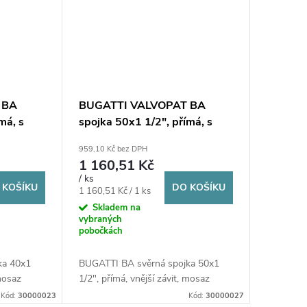
 BA
BUGATTI VALVOPAT BA
má, s
spojka 50x1 1/2", přímá, s
ná,
vnějším závitem, svěrná,
959,10 Kč bez DPH
voda/plyn, mosaz
1 160,51 Kč
/ ks
 KOŠÍKU
DO KOŠÍKU
Měrná
1 160,51 Kč / 1 ks
cena:
Skladem na
vybraných
pobočkách
ka 40x1
BUGATTI BA svěrná spojka 50x1
 mosaz
1/2", přímá, vnější závit, mosaz
Kód:
30000023
Kód:
30000027