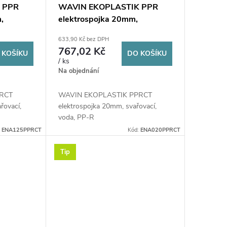
 PPR
WAVIN EKOPLASTIK PPR
,
elektrospojka 20mm,
RCT
svařovací, voda, PP-RCT
633,90 Kč bez DPH
767,02 Kč
 KOŠÍKU
DO KOŠÍKU
/ ks
Na objednání
PRCT
WAVIN EKOPLASTIK PPRCT
řovací,
elektrospojka 20mm, svařovací,
voda, PP-R
:
ENA125PPRCT
Kód:
ENA020PPRCT
Tip