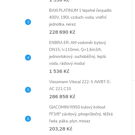
1 536 Kč
BAXI PLATINUM 1 tepelné čerpadlo
400V, 190l, vzduch-voda, vnitřní
jednotka, nerez
228 690 Kč
ENBRA ER-AM vodoměr bytový
DN15, l=110mm, Q=1,6m3/h,
jednovtokový, suchoběžný, teplá
voda, rádiový modul
1 536 Kč
Viessmann Vitocal 222-S AWBT-E-
AC 221.C10
286 858 Kč
GIACOMINI R950 kulový kohout
FF3/8" závitový, plnoprůtočný, těžká
řada, páka, plyn, mosaz
203,28 Kč