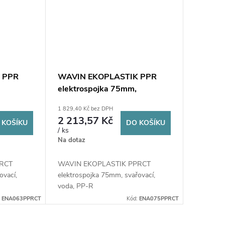
 PPR
WAVIN EKOPLASTIK PPR
elektrospojka 75mm,
RCT
svařovací, voda, PP-RCT
1 829,40 Kč bez DPH
2 213,57 Kč
 KOŠÍKU
DO KOŠÍKU
/ ks
Na dotaz
PRCT
WAVIN EKOPLASTIK PPRCT
ovací,
elektrospojka 75mm, svařovací,
voda, PP-R
:
ENA063PPRCT
Kód:
ENA075PPRCT