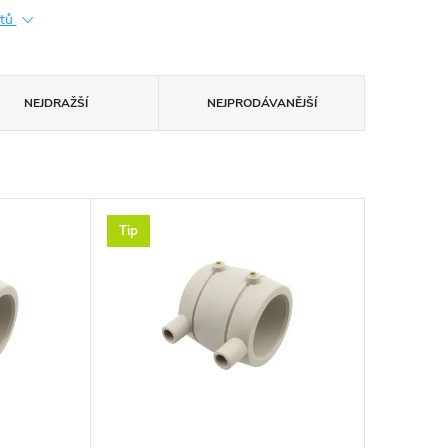
ktů
NEJDRAŽŠÍ
NEJPRODÁVANĚJŠÍ
Tip