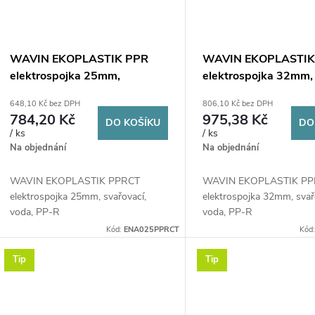
WAVIN EKOPLASTIK PPR
WAVIN EKOPLASTIK
elektrospojka 25mm,
elektrospojka 32mm,
svařovací, voda, PP-RCT
svařovací, voda, PP-
648,10 Kč bez DPH
806,10 Kč bez DPH
784,20 Kč
975,38 Kč
DO KOŠÍKU
DO
/ ks
/ ks
Na objednání
Na objednání
WAVIN EKOPLASTIK PPRCT
WAVIN EKOPLASTIK P
elektrospojka 25mm, svařovací,
elektrospojka 32mm, svař
voda, PP-R
voda, PP-R
Kód:
ENA025PPRCT
Kód
Tip
Tip