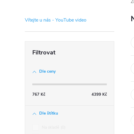
s
Z
t
Vítejte u nás - YouTube video
r
a
n
Dle ceny
n
í
767
Kč
4399
Kč
p
Dle štítku
a
Na skladě
0