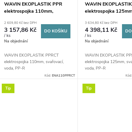
r
p
WAVIN EKOPLASTIK PPR
WAVIN EKOPLASTIK
o
elektrospojka 110mm,
elektrospojka 125mm
r
svařovací, voda, PP-RCT
svařovací, voda, PP-
2 609,80 Kč bez DPH
3 634,80 Kč bez DPH
d
3 157,86 Kč
4 398,11 Kč
DO KOŠÍKU
DO
o
/ ks
/ ks
u
Na objednání
Na objednání
d
k
WAVIN EKOPLASTIK PPRCT
WAVIN EKOPLASTIK P
u
elektrospojka 110mm, svařovací,
elektrospojka 125mm, sva
voda, PP-R
voda, PP-R
t
k
Kód:
ENA110PPRCT
Kód
ů
Tip
Tip
t
ů