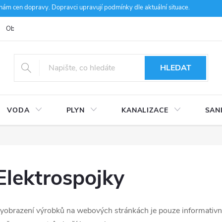
m cen dopravy. Dopravci upravují podmínky dle aktuální situace.
Obchodní podmínky
Kontakty
Ke stažení
Hodnocení obcho
HLEDAT
VODA
PLYN
KANALIZACE
SAN
Elektrospojky
yobrazení výrobků na webových stránkách je pouze informativn