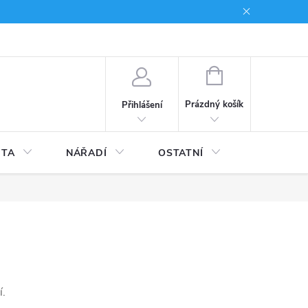
du
Kariera
NÁKUPNÍ
KOŠÍK
Prázdný košík
Přihlášení
ITA
NÁŘADÍ
OSTATNÍ
STAVEBNI
í.