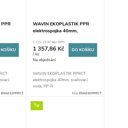
 PPR
WAVIN EKOPLASTIK PPR
elektrospojka 40mm,
RCT
svařovací, voda, PP-RCT
1 122,20 Kč bez DPH
1 357,86 Kč
 KOŠÍKU
DO KOŠÍKU
/ ks
Na objednání
PRCT
WAVIN EKOPLASTIK PPRCT
ovací,
elektrospojka 40mm, svařovací,
voda, PP-R
:
ENA032PPRCT
Kód:
ENA040PPRCT
Tip