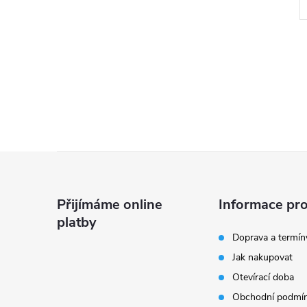
l
Z
á
Přijímáme online
Informace pro
platby
p
Doprava a termín
í
Jak nakupovat
a
Otevírací doba
t
Obchodní podmí