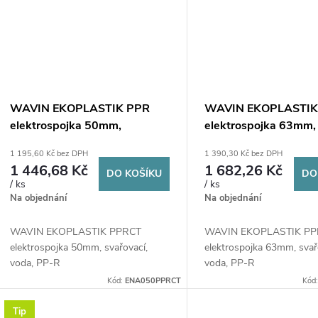
WAVIN EKOPLASTIK PPR
WAVIN EKOPLASTIK
elektrospojka 50mm,
elektrospojka 63mm,
svařovací, voda, PP-RCT
svařovací, voda, PP-
1 195,60 Kč bez DPH
1 390,30 Kč bez DPH
1 446,68 Kč
1 682,26 Kč
DO KOŠÍKU
DO
/ ks
/ ks
Na objednání
Na objednání
WAVIN EKOPLASTIK PPRCT
WAVIN EKOPLASTIK P
elektrospojka 50mm, svařovací,
elektrospojka 63mm, svař
voda, PP-R
voda, PP-R
Kód:
ENA050PPRCT
Kód
Tip