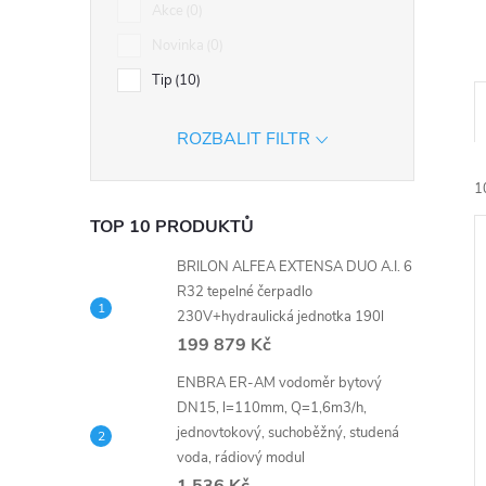
n
Akce
0
Novinka
0
e
Tip
10
l
ROZBALIT FILTR
1
TOP 10 PRODUKTŮ
BRILON ALFEA EXTENSA DUO A.I. 6
R32 tepelné čerpadlo
230V+hydraulická jednotka 190l
199 879 Kč
í
ENBRA ER-AM vodoměr bytový
i
DN15, l=110mm, Q=1,6m3/h,
jednovtokový, suchoběžný, studená
voda, rádiový modul