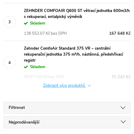
ZEHNDER COMFOAIR Q600 ST větrací jednotka 600m3/h
s rekuperací, entalpický výměník
Skladem
138 552,07 Kč bez DPH
167 648 Kč
Zehnder ComfoAir Standard 375 VR – centrální
rekuperační jednotka 375 m³/h, nástěnná, předehřívací
registr
Skladem
58 877,69 Kč bez DPH
71 242 Kč
Zobrazit více produktů
Filtrovat
Ř
Nejprodávanější