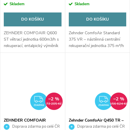
cena:
cena:
Skladem
Skladem
DO KOŠÍKU
DO KOŠÍKU
ZEHNDER COMFOAIR Q600
Zehnder ComfoAir Standard
ST větrací jednotka 600m3/h s
375 VR – nástěnná centrální
rekuperací, entalpický výměník
rekuperační jednotka 375 m³/h
pro úsporné a...
–2 %
–2 %
ZDARMA
ZDAR
73 205 Kč
156 624 Kč
ZDARMA
ZDARMA
ZEHNDER COMFOAIR
Zehnder ComfoAir Q450 TR –
STANDARD 375 VL větrací
centrální rekuperační jednotka
Doprava zdarma po celé ČR
Doprava zdarma po celé ČR