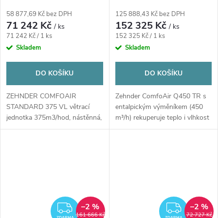
jednotka 375m3/hod,
450 m³/h, nástěnná, entalpický
nástěnná, levé provedení,
výměník
58 877,69 Kč bez DPH
125 888,43 Kč bez DPH
předehřívací registr
71 242 Kč
152 325 Kč
/ ks
/ ks
Měrná
Měrná
71 242 Kč / 1 ks
152 325 Kč / 1 ks
cena:
cena:
Skladem
Skladem
DO KOŠÍKU
DO KOŠÍKU
ZEHNDER COMFOAIR
Zehnder ComfoAir Q450 TR s
STANDARD 375 VL větrací
entalpickým výměníkem (450
jednotka 375m3/hod, nástěnná,
m³/h) rekuperuje teplo i vlhkost
levé provedení,...
pro...
–2 %
–2 %
ZDARMA
ZDAR
161 666 Kč
72 727 Kč
ZDARMA
ZDARMA