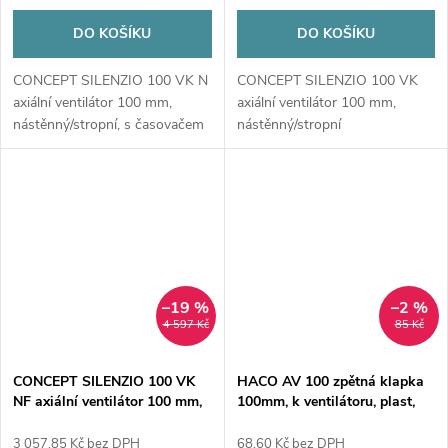
DO KOŠÍKU
DO KOŠÍKU
CONCEPT SILENZIO 100 VK N
CONCEPT SILENZIO 100 VK
axiální ventilátor 100 mm,
axiální ventilátor 100 mm,
nástěnný/stropní, s časovačem
nástěnný/stropní
–19 %
–2 %
4 597 Kč
85 Kč
CONCEPT SILENZIO 100 VK
HACO AV 100 zpětná klapka
NF axiální ventilátor 100 mm,
100mm, k ventilátoru, plast,
nástěnný/stropní, s časovačem
bílá
a čidlem vlhkosti
3 057,85 Kč bez DPH
68,60 Kč bez DPH