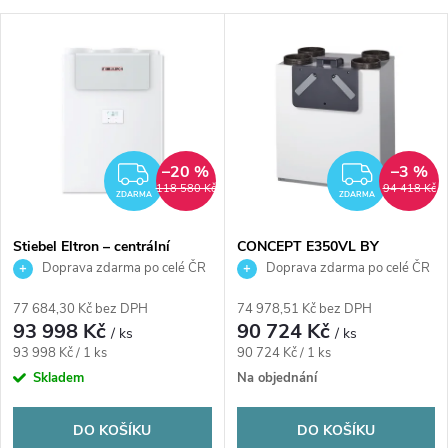
a
Abecedně
V
Nejlevnější
z
ý
Nejdražší
e
p
n
i
–20 %
–3 %
ZDARMA
ZDAR
118 580 Kč
94 418 Kč
í
ZDARMA
ZDARMA
s
p
Stiebel Eltron – centrální
CONCEPT E350VL BY
rekuperační jednotka 400
ZEHNDER větrací jednotka
Doprava zdarma po celé ČR
Doprava zdarma po celé ČR
p
m³/h, nástěnná
350m3/hod, s rekuperací,
r
předehřívací registr, levá,
77 684,30 Kč bez DPH
74 978,51 Kč bez DPH
r
nástěnná
93 998 Kč
90 724 Kč
/ ks
/ ks
o
Měrná
Měrná
93 998 Kč / 1 ks
90 724 Kč / 1 ks
o
cena:
cena:
Skladem
Na objednání
d
d
DO KOŠÍKU
DO KOŠÍKU