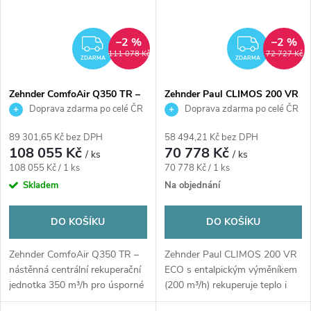
–2 %
–2 %
ZDARMA
ZDAR
111 078 Kč
72 727 Kč
ZDARMA
ZDARMA
Zehnder ComfoAir Q350 TR –
Zehnder Paul CLIMOS 200 VR
centrální rekuperační jednotka
ECO – centrální rekuperační
Doprava zdarma po celé ČR
Doprava zdarma po celé ČR
350 m³/h, nástěnná
jednotka 200 m³/h, nástěnná,
entalpický výměník
89 301,65 Kč bez DPH
58 494,21 Kč bez DPH
108 055 Kč
70 778 Kč
/ ks
/ ks
Měrná
Měrná
108 055 Kč / 1 ks
70 778 Kč / 1 ks
cena:
cena:
Skladem
Na objednání
DO KOŠÍKU
DO KOŠÍKU
Zehnder ComfoAir Q350 TR –
Zehnder Paul CLIMOS 200 VR
nástěnná centrální rekuperační
ECO s entalpickým výměníkem
jednotka 350 m³/h pro úsporné
(200 m³/h) rekuperuje teplo i
a zdravé...
vlhkost pro...