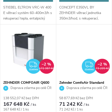
u
u
STIEBEL ELTRON VRC-W 400
CONCEPT E350VL BY
k
E větrací systém 60-400m3/h s
ZEHNDER větrací jednotka
k
rekuperací tepla, entalpický
350m3/hod, s rekuperací,
výměník...
předehřívací registr, levá,...
t
t
ů
ů
–2 %
–2 %
ZDARMA
ZDAR
172 387 Kč
73 205 Kč
ZDARMA
ZDARMA
ZEHNDER COMFOAIR Q600
Zehnder ComfoAir Standard
ST větrací jednotka 600m3/h s
375 VR – centrální rekuperační
Doprava zdarma po celé ČR
Doprava zdarma po celé ČR
rekuperací, entalpický výměník
jednotka 375 m³/h, nástěnná,
předehřívací registr
138 552,07 Kč bez DPH
58 877,69 Kč bez DPH
167 648 Kč
71 242 Kč
/ ks
/ ks
Měrná
Měrná
167 648 Kč / 1 ks
71 242 Kč / 1 ks