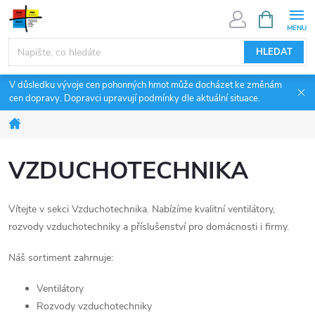
Přejít
NÁKUPNÍ
KOŠÍK
na
obsah
HLEDAT
V důsledku vývoje cen pohonných hmot může docházet ke změnám
cen dopravy. Dopravci upravují podmínky dle aktuální situace.
Domů
VZDUCHOTECHNIKA
Vítejte v sekci Vzduchotechnika. Nabízíme kvalitní ventilátory,
rozvody vzduchotechniky a příslušenství pro domácnosti i firmy.
Náš sortiment zahrnuje:
Ventilátory
Rozvody vzduchotechniky