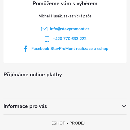
ý
t
Michal Husák
p
í
i
info
@
stavpromont.cz
+420 770 633 222
s
Facebook StavProMont realizace a eshop
u
Přijímáme online platby
Informace pro vás
ESHOP - PRODEJ