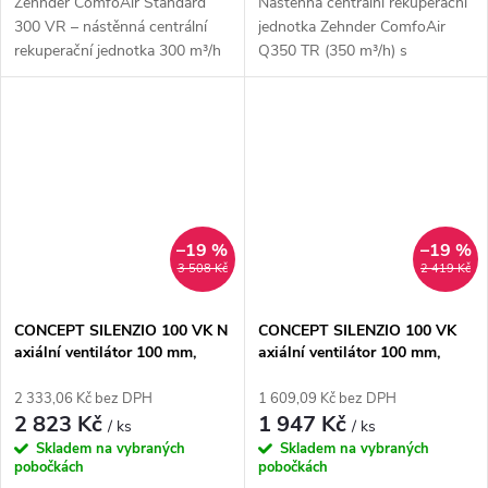
Zehnder ComfoAir Standard
Nástěnná centrální rekuperační
300 VR – nástěnná centrální
jednotka Zehnder ComfoAir
rekuperační jednotka 300 m³/h
Q350 TR (350 m³/h) s
pro úsporné a...
entalpickým...
–19 %
–19 %
3 508 Kč
2 419 Kč
CONCEPT SILENZIO 100 VK N
CONCEPT SILENZIO 100 VK
axiální ventilátor 100 mm,
axiální ventilátor 100 mm,
nástěnný/stropní, s časovačem
nástěnný/stropní
2 333,06 Kč bez DPH
1 609,09 Kč bez DPH
2 823 Kč
1 947 Kč
/ ks
/ ks
Skladem na vybraných
Skladem na vybraných
pobočkách
pobočkách