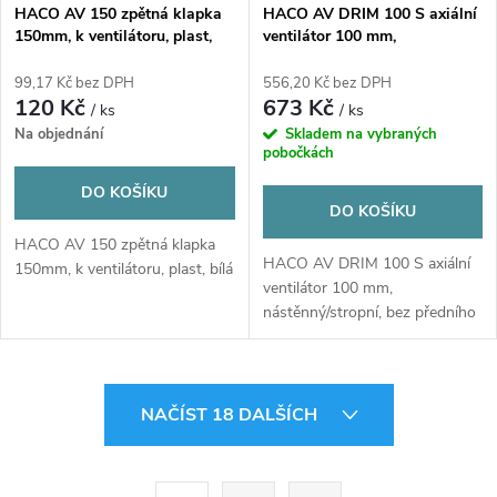
HACO AV 150 zpětná klapka
HACO AV DRIM 100 S axiální
150mm, k ventilátoru, plast,
ventilátor 100 mm,
bílá
nástěnný/stropní, bez předního
panelu
99,17 Kč bez DPH
556,20 Kč bez DPH
120 Kč
673 Kč
/ ks
/ ks
Na objednání
Skladem na vybraných
pobočkách
DO KOŠÍKU
DO KOŠÍKU
HACO AV 150 zpětná klapka
HACO AV DRIM 100 S axiální
150mm, k ventilátoru, plast, bílá
ventilátor 100 mm,
nástěnný/stropní, bez předního
panelu
O
NAČÍST 18 DALŠÍCH
v
l
S