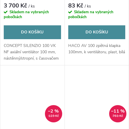
3 700 Kč
83 Kč
/ ks
/ ks
Skladem na vybraných
Skladem na vybraných
pobočkách
pobočkách
DO KOŠÍKU
DO KOŠÍKU
CONCEPT SILENZIO 100 VK
HACO AV 100 zpětná klapka
NF axiální ventilátor 100 mm,
100mm, k ventilátoru, plast, bílá
nástěnný/stropní, s časovačem
a čidlem...
–2 %
–11 %
123 Kč
761 Kč