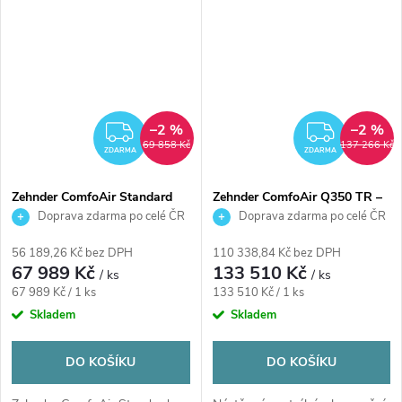
–2 %
–2 %
ZDARMA
ZDAR
69 858 Kč
137 266 Kč
ZDARMA
ZDARMA
Zehnder ComfoAir Standard
Zehnder ComfoAir Q350 TR –
300 VR – centrální rekuperační
centrální rekuperační jednotka
Doprava zdarma po celé ČR
Doprava zdarma po celé ČR
jednotka 300 m³/h, nástěnná,
350 m³/h, nástěnná, entalpický
předehřívací registr
výměník
56 189,26 Kč bez DPH
110 338,84 Kč bez DPH
67 989 Kč
133 510 Kč
/ ks
/ ks
Měrná
Měrná
67 989 Kč / 1 ks
133 510 Kč / 1 ks
cena:
cena:
Skladem
Skladem
DO KOŠÍKU
DO KOŠÍKU