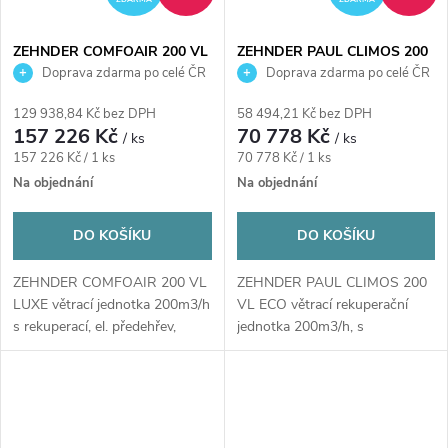
ZEHNDER COMFOAIR 200 VL
ZEHNDER PAUL CLIMOS 200
LUXE větrací jednotka
VL ECO větrací rekuperační
Doprava zdarma po celé ČR
Doprava zdarma po celé ČR
200m3/h s rekuperací, el.
jednotka 200m3/h, s
předehřev, entalpický výměník,
entalpickým výměníkem,
129 938,84 Kč bez DPH
58 494,21 Kč bez DPH
levá
předehřev (typ B)
157 226 Kč
70 778 Kč
/ ks
/ ks
Měrná
Měrná
157 226 Kč / 1 ks
70 778 Kč / 1 ks
cena:
cena:
Na objednání
Na objednání
DO KOŠÍKU
DO KOŠÍKU
ZEHNDER COMFOAIR 200 VL
ZEHNDER PAUL CLIMOS 200
LUXE větrací jednotka 200m3/h
VL ECO větrací rekuperační
s rekuperací, el. předehřev,
jednotka 200m3/h, s
entalpický...
entalpickým výměníkem,...