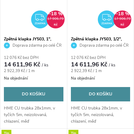
–18 %
–18 %
ZDARMA
ZDAR
17 906,79
17 906,79
ZDARMA
ZDARMA
Kč
Kč
Zpětná klapka JY503, 1",
Zpětná klapka JY503, 1/2",
mosaz/plast
mosaz/plast
Doprava zdarma po celé ČR
Doprava zdarma po celé ČR
12 076 Kč bez DPH
12 076 Kč bez DPH
14 611,96 Kč
14 611,96 Kč
/ ks
/ ks
Měrná
Měrná
2 922,39 Kč / 1 m
2 922,39 Kč / 1 m
cena:
cena:
Na objednání
Na objednání
DO KOŠÍKU
DO KOŠÍKU
HME CU trubka 28x1mm, v
HME CU trubka 28x1mm, v
tyčích 5m, neizolovaná,
tyčích 5m, neizolovaná,
chlazení, měď
chlazení, měď
Tip
Tip