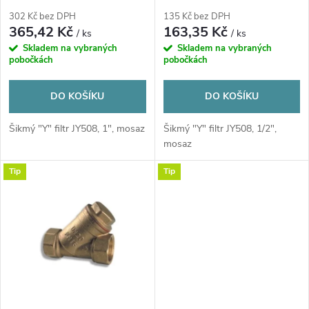
p
r
302 Kč bez DPH
135 Kč bez DPH
r
365,42 Kč
163,35 Kč
/ ks
/ ks
o
Skladem na vybraných
Skladem na vybraných
o
pobočkách
pobočkách
d
d
DO KOŠÍKU
DO KOŠÍKU
u
u
Šikmý "Y" filtr JY508, 1", mosaz
Šikmý "Y" filtr JY508, 1/2",
mosaz
k
k
Tip
Tip
t
t
ů
ů