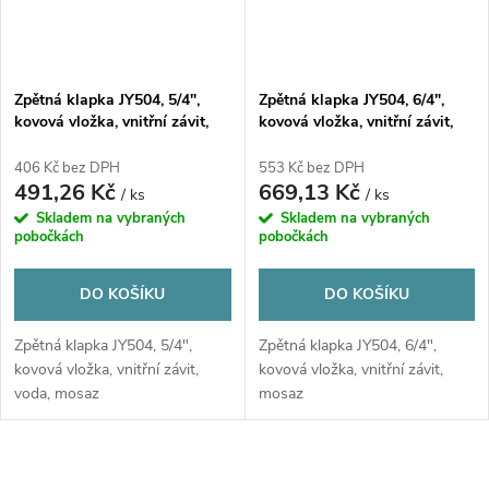
Zpětná klapka JY504, 5/4",
Zpětná klapka JY504, 6/4",
kovová vložka, vnitřní závit,
kovová vložka, vnitřní závit,
voda, mosaz
mosaz
406 Kč bez DPH
553 Kč bez DPH
491,26 Kč
669,13 Kč
/ ks
/ ks
Skladem na vybraných
Skladem na vybraných
pobočkách
pobočkách
DO KOŠÍKU
DO KOŠÍKU
Zpětná klapka JY504, 5/4",
Zpětná klapka JY504, 6/4",
kovová vložka, vnitřní závit,
kovová vložka, vnitřní závit,
voda, mosaz
mosaz
O