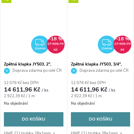
–18 %
–18 %
ZDARMA
ZDAR
17 906,79
17 906,79
ZDARMA
ZDARMA
Kč
Kč
Zpětná klapka JY503, 2",
Zpětná klapka JY503, 3/4",
mosaz/plast
mosaz/plast
Doprava zdarma po celé ČR
Doprava zdarma po celé ČR
12 076 Kč bez DPH
12 076 Kč bez DPH
14 611,96 Kč
14 611,96 Kč
/ ks
/ ks
Měrná
Měrná
2 922,39 Kč / 1 m
2 922,39 Kč / 1 m
cena:
cena:
Na objednání
Na objednání
DO KOŠÍKU
DO KOŠÍKU
HME CU trubka 28x1mm, v
HME CU trubka 28x1mm, v