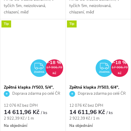
tyčích 5m, neizolovaná,
tyčích 5m, neizolovaná,
chlazení, měď
chlazení, měď
Tip
Tip
–18 %
–18 %
ZDARMA
ZDAR
17 906,79
17 906,79
ZDARMA
ZDARMA
Kč
Kč
Zpětná klapka JY503, 5/4",
Zpětná klapka JY503, 6/4",
mosaz/plast
mosaz/plast
Doprava zdarma po celé ČR
Doprava zdarma po celé ČR
12 076 Kč bez DPH
12 076 Kč bez DPH
14 611,96 Kč
14 611,96 Kč
/ ks
/ ks
Měrná
Měrná
2 922,39 Kč / 1 m
2 922,39 Kč / 1 m
cena:
cena:
Na objednání
Na objednání