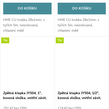
DO KOŠÍKU
DO KOŠÍKU
HME CU trubka 28x1mm, v
HME CU trubka 28x1mm, v
tyčích 5m, neizolovaná,
tyčích 5m, neizolovaná,
chlazení, měď
chlazení, měď
Tip
Tip
Zpětná klapka JY504, 1",
Zpětná klapka JY504, 1/2",
kovová vložka, vnitřní závit,
kovová vložka, vnitřní závit,
voda, mosaz
voda, mosaz
291 Kč bez DPH
124 Kč bez DPH