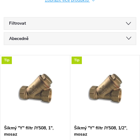
Zobrazit více produktů
Filtrovat
Ř
Abecedně
a
Nejlevnější
V
Tip
Tip
Nejdražší
z
ý
Nejprodávanější
e
p
n
i
í
s
p
Šikmý "Y" filtr JY508, 1",
Šikmý "Y" filtr JY508, 1/2",
mosaz
mosaz