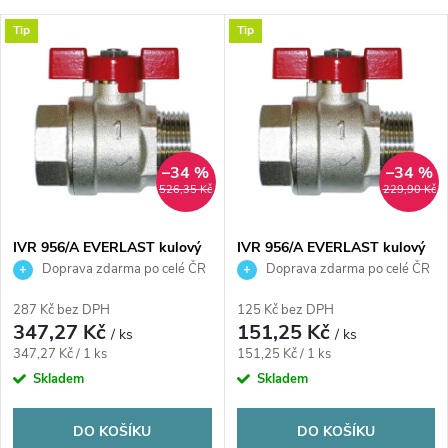
a
Nejlevnější
V
Tip
Tip
Nejdražší
z
ý
Nejprodávanější
e
p
n
i
–34 %
–34 %
526,35 Kč
229,90 Kč
í
s
p
IVR 956/A EVERLAST kulový
IVR 956/A EVERLAST kulový
kohout FM1", závitový,
kohout FM1/2", závitový,
Doprava zdarma po celé ČR
Doprava zdarma po celé ČR
p
plnoprůtočný, motýl, voda,
plnoprůtočný, motýl, voda,
r
poniklovaný
poniklovaný
287 Kč bez DPH
125 Kč bez DPH
r
347,27 Kč
151,25 Kč
/ ks
/ ks
o
Měrná
Měrná
347,27 Kč / 1 ks
151,25 Kč / 1 ks
o
cena:
cena:
Skladem
Skladem
d
d
DO KOŠÍKU
DO KOŠÍKU