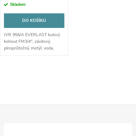
cena:
Skladem
DO KOŠÍKU
IVR 956/A EVERLAST kulový
kohout FM3/4", závitový,
plnoprůtočný, motýl, voda,
poniklovaný
O
v
l
Z
á
d
á
a