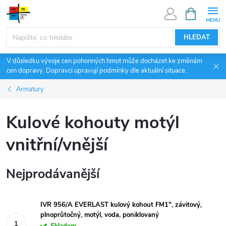
Přejít
NÁKUPNÍ
KOŠÍK
na
obsah
HLEDAT
V důsledku vývoje cen pohonných hmot může docházet ke změnám
cen dopravy. Dopravci upravují podmínky dle aktuální situace.
Armatury
Kulové kohouty motýl
vnitřní/vnější
Nejprodávanější
IVR 956/A EVERLAST kulový kohout FM1", závitový,
plnoprůtočný, motýl, voda, poniklovaný
Skladem