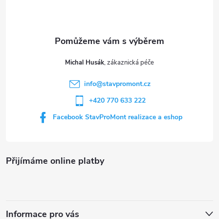
p
c
a
í
t
p
Michal Husák
r
í
info
@
stavpromont.cz
v
+420 770 633 222
k
Facebook StavProMont realizace a eshop
y
v
Přijímáme online platby
ý
p
i
Informace pro vás