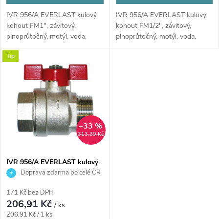
u
u
IVR 956/A EVERLAST kulový
IVR 956/A EVERLAST kulový
k
kohout FM1", závitový,
kohout FM1/2", závitový,
k
plnoprůtočný, motýl, voda,
plnoprůtočný, motýl, voda,
poniklovaný
poniklovaný
t
Tip
t
ů
ů
–33 %
313,39 Kč
IVR 956/A EVERLAST kulový
kohout FM3/4", závitový,
Doprava zdarma po celé ČR
plnoprůtočný, motýl, voda,
poniklovaný
171 Kč bez DPH
206,91 Kč
/ ks
Měrná
206,91 Kč / 1 ks