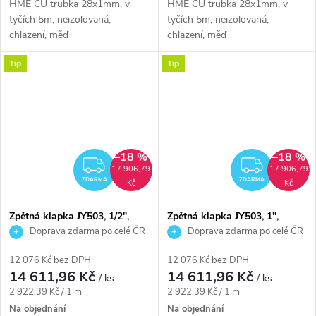
HME CU trubka 28x1mm, v
HME CU trubka 28x1mm, v
tyčích 5m, neizolovaná,
tyčích 5m, neizolovaná,
chlazení, měď
chlazení, měď
Tip
Tip
–18 %
–18 %
ZDARMA
ZDAR
17 906,79
17 906,79
ZDARMA
ZDARMA
Kč
Kč
Zpětná klapka JY503, 1/2",
Zpětná klapka JY503, 1",
mosaz/plast
mosaz/plast
Doprava zdarma po celé ČR
Doprava zdarma po celé ČR
12 076 Kč bez DPH
12 076 Kč bez DPH
14 611,96 Kč
14 611,96 Kč
/ ks
/ ks
Měrná
Měrná
2 922,39 Kč / 1 m
2 922,39 Kč / 1 m
cena:
cena:
Na objednání
Na objednání