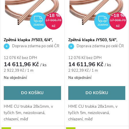
e
p
n
–18 %
–18 %
i
ZDARMA
ZDAR
17 906,79
17 906,79
í
ZDARMA
ZDARMA
Kč
Kč
s
p
Zpětná klapka JY503, 6/4",
Zpětná klapka JY503, 5/4",
mosaz/plast
mosaz/plast
Doprava zdarma po celé ČR
Doprava zdarma po celé ČR
p
r
12 076 Kč bez DPH
12 076 Kč bez DPH
r
14 611,96 Kč
14 611,96 Kč
/ ks
/ ks
o
Měrná
Měrná
2 922,39 Kč / 1 m
2 922,39 Kč / 1 m
o
cena:
cena:
Na objednání
Na objednání
d
d
DO KOŠÍKU
DO KOŠÍKU
u
u
HME CU trubka 28x1mm, v
HME CU trubka 28x1mm, v
k
tyčích 5m, neizolovaná,
tyčích 5m, neizolovaná,
k
chlazení, měď
chlazení, měď