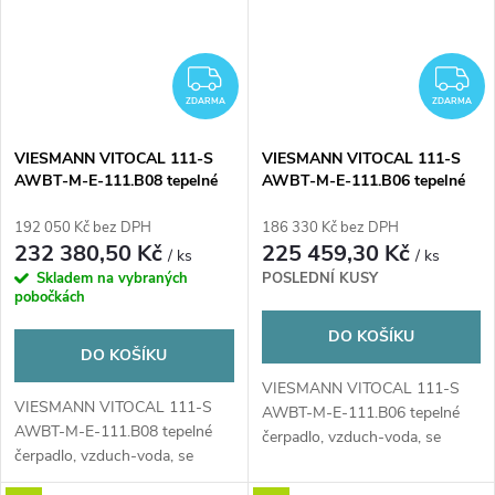
ZDARMA
Z
ZDARMA
ZDARMA
VIESMANN VITOCAL 111-S
VIESMANN VITOCAL 111-S
AWBT-M-E-111.B08 tepelné
AWBT-M-E-111.B06 tepelné
čerpadlo 8,13kW, vzduch-
čerpadlo 6,02kW, vzduch-
voda, venkovní+vnitřní
voda, venkovní+vnitřní
192 050 Kč bez DPH
186 330 Kč bez DPH
jednotka se zásobníkem
jednotka se zásobníkem
232 380,50 Kč
225 459,30 Kč
/ ks
/ ks
Skladem na vybraných
POSLEDNÍ KUSY
pobočkách
DO KOŠÍKU
DO KOŠÍKU
VIESMANN VITOCAL 111-S
VIESMANN VITOCAL 111-S
AWBT-M-E-111.B06 tepelné
AWBT-M-E-111.B08 tepelné
čerpadlo, vzduch-voda, se
čerpadlo, vzduch-voda, se
zásobníkem 220l
zásobníkem 220l