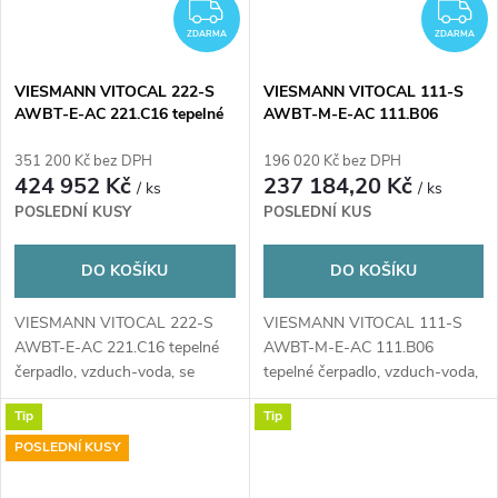
ZDARMA
Z
ZDARMA
ZDARMA
VIESMANN VITOCAL 222-S
VIESMANN VITOCAL 111-S
AWBT-E-AC 221.C16 tepelné
AWBT-M-E-AC 111.B06
čerpadlo 10,1kW, 400V,
tepelné čerpadlo 6,02kW,
vzduch-voda, venkovní+vnitřní
vzduch-voda, venkovní+vnitřní
351 200 Kč bez DPH
196 020 Kč bez DPH
jednotka se zásobníkem
jednotka se zásobníkem
424 952 Kč
237 184,20 Kč
/ ks
/ ks
POSLEDNÍ KUSY
POSLEDNÍ KUS
DO KOŠÍKU
DO KOŠÍKU
VIESMANN VITOCAL 222-S
VIESMANN VITOCAL 111-S
AWBT-E-AC 221.C16 tepelné
AWBT-M-E-AC 111.B06
čerpadlo, vzduch-voda, se
tepelné čerpadlo, vzduch-voda,
zásobníkem 210l
se zásobníkem 220l
Tip
Tip
POSLEDNÍ KUSY