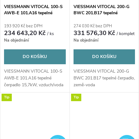
VIESSMANN VITOCAL 100-S
VIESSMAN VITOCAL 200-G
AWB-E 101.A16 tepelné
BWC 201.B17 tepelné
čerpadlo 15,74kW, vzduch-
čerpadlo 17,35kW, země-voda
voda, venkovní+vnitřní
193 920 Kč bez DPH
274 030 Kč bez DPH
jednotka
234 643,20 Kč
331 576,30 Kč
/ ks
/ komplet
Na objednání
Na objednání
DO KOŠÍKU
DO KOŠÍKU
VIESSMANN VITOCAL 100-S
VIESSMAN VITOCAL 200-G
AWB-E 101.A16 tepelné
BWC 201.B17 tepelné čerpadlo,
čerpadlo 15,7kW, vzduch/voda
země-voda
Tip
Tip