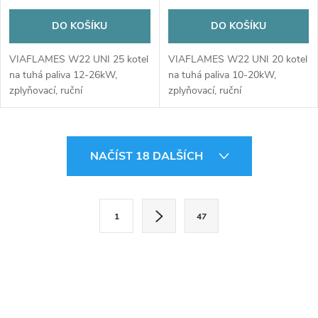
DO KOŠÍKU
DO KOŠÍKU
VIAFLAMES W22 UNI 25 kotel
VIAFLAMES W22 UNI 20 kotel
na tuhá paliva 12-26kW,
na tuhá paliva 10-20kW,
zplyňovací, ruční
zplyňovací, ruční
O
NAČÍST 18 DALŠÍCH
v
l
S
1
47
t
á
r
d
á
a
n
k