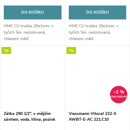
DO KOŠÍKU
DO KOŠÍKU
HME CU trubka 28x1mm, v
HME CU trubka 28x1mm, v
tyčích 5m, neizolovaná,
tyčích 5m, neizolovaná,
chlazení, měď
chlazení, měď
Tip
Tip
–2 %
294 500 Kč
Zátka 290 1/2", s vnějším
Viessmann Vitocal 222-S
závitem, voda, litina, pozink
AWBT-E-AC 221.C10