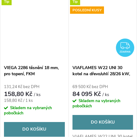
Tip
Tip
POSLEDNÍ KUSY
Z
ZDARMA
VIEGA 2286 těsnění 18 mm,
VIAFLAMES W22 UNI 30
pro topení, FKM
kotel na dřevo/uhlí 28/26 kW,
zplyňovací
131,24 Kč bez DPH
69 500 Kč bez DPH
158,80 Kč
84 095 Kč
/ ks
/ ks
Měrná
158,80 Kč / 1 ks
Skladem na vybraných
pobočkách
cena:
Skladem na vybraných
pobočkách
DO KOŠÍKU
DO KOŠÍKU
VIAFLAMES W22 UNI 30 kotel