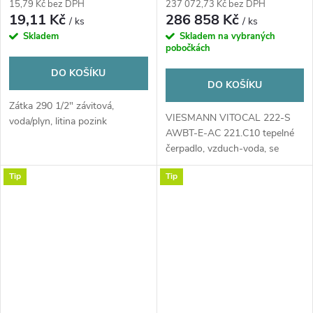
15,79 Kč bez DPH
237 072,73 Kč bez DPH
19,11 Kč
286 858 Kč
/ ks
/ ks
Skladem
Skladem na vybraných
pobočkách
DO KOŠÍKU
DO KOŠÍKU
Zátka 290 1/2" závitová,
VIESMANN VITOCAL 222-S
voda/plyn, litina pozink
AWBT-E-AC 221.C10 tepelné
čerpadlo, vzduch-voda, se
zásobníkem 210l
Tip
Tip