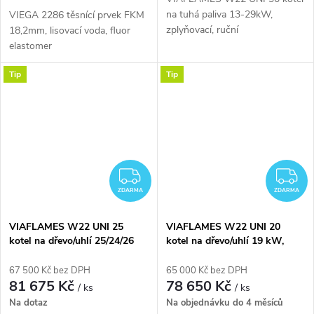
na tuhá paliva 13-29kW,
VIEGA 2286 těsnící prvek FKM
zplyňovací, ruční
18,2mm, lisovací voda, fluor
elastomer
Tip
Tip
ZDARMA
Z
ZDARMA
ZDARMA
VIAFLAMES W22 UNI 25
VIAFLAMES W22 UNI 20
kotel na dřevo/uhlí 25/24/26
kotel na dřevo/uhlí 19 kW,
kW, zplyňovací
zplyňovací
67 500 Kč bez DPH
65 000 Kč bez DPH
81 675 Kč
78 650 Kč
/ ks
/ ks
Na dotaz
Na objednávku do 4 měsíců