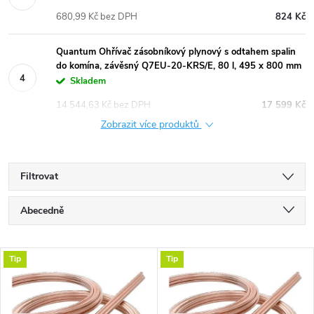
680,99 Kč bez DPH
824 Kč
Quantum Ohřívač zásobníkový plynový s odtahem spalin
do komína, závěsný Q7EU-20-KRS/E, 80 l, 495 x 800 mm
Skladem
14 544,63 Kč bez DPH
17 599 Kč
Zobrazit více produktů
Filtrovat
Ř
Abecedně
a
Nejlevnější
V
Tip
Tip
Nejdražší
z
ý
Nejprodávanější