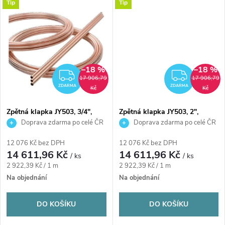
t
Tip
Tip
t
ů
ů
–18 %
–18 %
ZDARMA
ZDAR
17 906,79
17 906,79
ZDARMA
ZDARMA
Kč
Kč
Zpětná klapka JY503, 3/4",
Zpětná klapka JY503, 2",
mosaz/plast
mosaz/plast
Doprava zdarma po celé ČR
Doprava zdarma po celé ČR
12 076 Kč bez DPH
12 076 Kč bez DPH
14 611,96 Kč
14 611,96 Kč
/ ks
/ ks
Měrná
Měrná
2 922,39 Kč / 1 m
2 922,39 Kč / 1 m
cena:
cena:
Na objednání
Na objednání
DO KOŠÍKU
DO KOŠÍKU