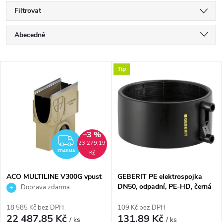
Filtrovat
Ř
Abecedně
a
Nejlevnější
V
Tip
Nejdražší
z
ý
Nejprodávanější
e
p
n
–3 %
i
ZDARMA
23 279,19
í
ZDARMA
Kč
s
p
ACO MULTILINE V300G vpust
GEBERIT PE elektrospojka
500mm, s odtokem DN160,
DN50, odpadní, PE-HD, černá
Doprava zdarma
p
polymerbeton/litina
r
18 585 Kč bez DPH
109 Kč bez DPH
r
22 487,85 Kč
131,89 Kč
/ ks
/ ks