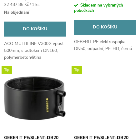
o
Měrná
22 487,85 Kč / 1 ks
Skladem na vybraných
o
pobočkách
cena:
Na objednání
d
d
DO KOŠÍKU
DO KOŠÍKU
u
u
GEBERIT PE elektrospojka
ACO MULTILINE V300G vpust
DN50, odpadní, PE-HD, černá
k
500mm, s odtokem DN160,
k
polymerbeton/litina
t
Tip
Tip
t
ů
ů
GEBERIT PE/SILENT-DB20
GEBERIT PE/SILENT-DB20