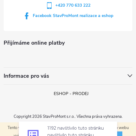
v
+420 770 633 222
k
Facebook StavProMont realizace a eshop
y
v
Přijímáme online platby
ý
p
i
Informace pro vás
s
ESHOP - PRODEJ
u
Copyright 2026
StavProMont s.r.o.
. Všechna práva vyhrazena.
1192 navštívilo tuto stránku
Tento web používá soubory cookie. Dalším procházením tohoto webu
navštívilo tuto stránku
Vytvořil Shoptet
ROZUMÍM
vyjadřujete souhlas s jejich používáním.
za posledních 7 dní