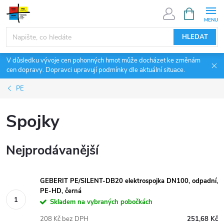
Přejít
NÁKUPNÍ
KOŠÍK
na
obsah
HLEDAT
V důsledku vývoje cen pohonných hmot může docházet ke změnám
cen dopravy. Dopravci upravují podmínky dle aktuální situace.
PE
Spojky
Nejprodávanější
GEBERIT PE/SILENT-DB20 elektrospojka DN100, odpadní,
PE-HD, černá
Skladem na vybraných pobočkách
208 Kč bez DPH
251,68 Kč