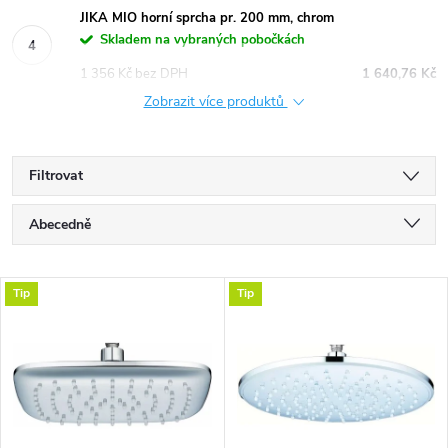
JIKA MIO horní sprcha pr. 200 mm, chrom
Skladem na vybraných pobočkách
1 356 Kč bez DPH
1 640,76 Kč
Zobrazit více produktů
Filtrovat
Ř
Abecedně
a
Nejlevnější
V
Tip
Tip
Nejdražší
z
ý
Nejprodávanější
e
p
n