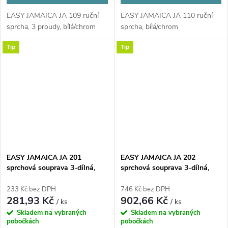
EASY JAMAICA JA 109 ruční
EASY JAMAICA JA 110 ruční
sprcha, 3 proudy, bílá/chrom
sprcha, bílá/chrom
Tip
Tip
EASY JAMAICA JA 201
EASY JAMAICA JA 202
sprchová souprava 3-dílná,
sprchová souprava 3-dílná,
ruční sprcha pr. 68,1 mm,
ruční sprcha pr. 85 mm, 5
hadice, držák, chrom
proudů, tyč, hadice, chrom
233 Kč bez DPH
746 Kč bez DPH
281,93 Kč
902,66 Kč
/ ks
/ ks
Skladem na vybraných
Skladem na vybraných
pobočkách
pobočkách