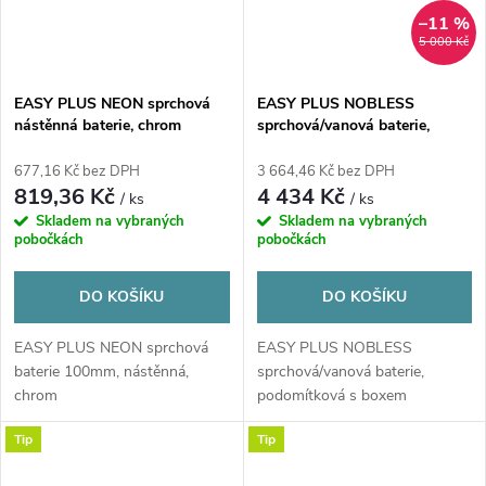
–11 %
5 000 Kč
EASY PLUS NEON sprchová
EASY PLUS NOBLESS
nástěnná baterie, chrom
sprchová/vanová baterie,
podomítková s boxem
677,16 Kč bez DPH
3 664,46 Kč bez DPH
819,36 Kč
4 434 Kč
/ ks
/ ks
Skladem na vybraných
Skladem na vybraných
pobočkách
pobočkách
DO KOŠÍKU
DO KOŠÍKU
EASY PLUS NEON sprchová
EASY PLUS NOBLESS
baterie 100mm, nástěnná,
sprchová/vanová baterie,
chrom
podomítková s boxem
150x130x200mm, páková, 3
Tip
Tip
vývody,...