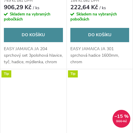
749 Kč bez DPH
184 Kč bez DPH
906,29 Kč
222,64 Kč
/ ks
/ ks
Skladem na vybraných
Skladem na vybraných
pobočkách
pobočkách
DO KOŠÍKU
DO KOŠÍKU
EASY JAMAICA JA 204
EASY JAMAICA JA 301
sprchový set 3polohová hlavice,
sprchová hadice 1600mm,
tyč, hadice, mýdlenka, chrom
chrom
Tip
Tip
–15 %
900 Kč