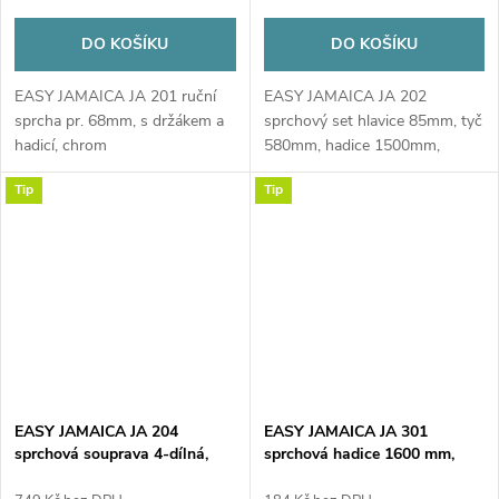
DO KOŠÍKU
DO KOŠÍKU
EASY JAMAICA JA 201 ruční
EASY JAMAICA JA 202
sprcha pr. 68mm, s držákem a
sprchový set hlavice 85mm, tyč
hadicí, chrom
580mm, hadice 1500mm,
chrom
Tip
Tip
EASY JAMAICA JA 204
EASY JAMAICA JA 301
sprchová souprava 4-dílná,
sprchová hadice 1600 mm,
ruční sprcha, 3 proudy, tyč,
chrom
hadice, mýdlenka, chrom