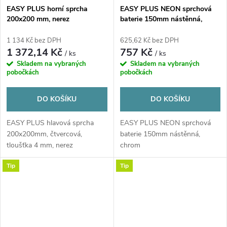
EASY PLUS horní sprcha
EASY PLUS NEON sprchová
200x200 mm, nerez
baterie 150mm nástěnná,
chrom
1 134 Kč bez DPH
625,62 Kč bez DPH
1 372,14 Kč
757 Kč
/ ks
/ ks
Skladem na vybraných
Skladem na vybraných
pobočkách
pobočkách
DO KOŠÍKU
DO KOŠÍKU
EASY PLUS hlavová sprcha
EASY PLUS NEON sprchová
200x200mm, čtvercová,
baterie 150mm nástěnná,
tloušťka 4 mm, nerez
chrom
Tip
Tip