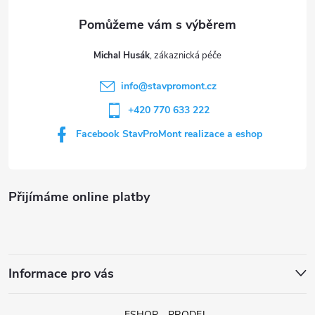
v
a
k
t
y
Michal Husák
í
v
info
@
stavpromont.cz
+420 770 633 222
ý
Facebook StavProMont realizace a eshop
p
i
s
Přijímáme online platby
u
Informace pro vás
ESHOP - PRODEJ