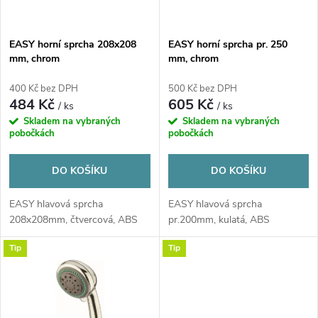
i
í
s
p
EASY horní sprcha 208x208
EASY horní sprcha pr. 250
mm, chrom
mm, chrom
p
r
400 Kč bez DPH
500 Kč bez DPH
r
484 Kč
605 Kč
/ ks
/ ks
o
Skladem na vybraných
Skladem na vybraných
o
pobočkách
pobočkách
d
d
DO KOŠÍKU
DO KOŠÍKU
u
u
EASY hlavová sprcha
EASY hlavová sprcha
208x208mm, čtvercová, ABS
pr.200mm, kulatá, ABS
k
k
Tip
Tip
t
t
ů