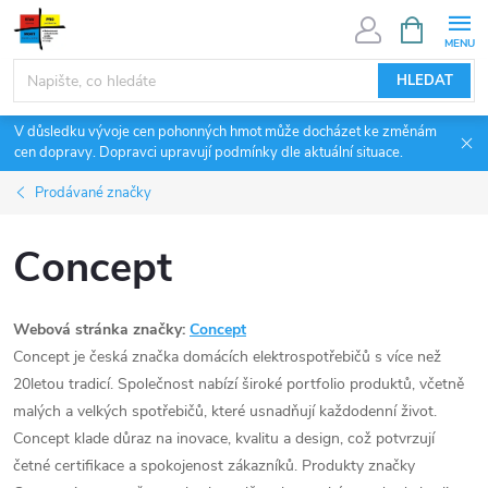
Přejít
NÁKUPNÍ
KOŠÍK
na
obsah
HLEDAT
V důsledku vývoje cen pohonných hmot může docházet ke změnám
cen dopravy. Dopravci upravují podmínky dle aktuální situace.
Prodávané značky
Concept
Webová stránka značky:
Concept
Concept je česká značka domácích elektrospotřebičů s více než
20letou tradicí. Společnost nabízí široké portfolio produktů, včetně
malých a velkých spotřebičů, které usnadňují každodenní život.
Concept klade důraz na inovace, kvalitu a design, což potvrzují
četné certifikace a spokojenost zákazníků. Produkty značky