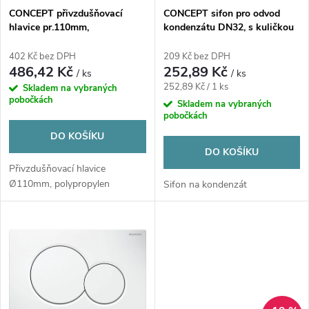
s
p
CONCEPT přivzdušňovací
CONCEPT sifon pro odvod
hlavice pr.110mm,
kondenzátu DN32, s kuličkou
p
polypropylen
a držákem hadiček
r
402 Kč bez DPH
209 Kč bez DPH
r
486,42 Kč
252,89 Kč
/ ks
/ ks
o
Měrná
252,89 Kč / 1 ks
Skladem na vybraných
o
pobočkách
cena:
Skladem na vybraných
pobočkách
d
d
DO KOŠÍKU
u
DO KOŠÍKU
u
Přivzdušňovací hlavice
Ø110mm, polypropylen
Sifon na kondenzát
k
k
t
t
ů
ů