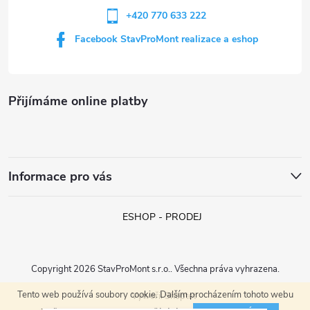
v
+420 770 633 222
k
Facebook StavProMont realizace a eshop
y
v
Přijímáme online platby
ý
p
i
Informace pro vás
s
ESHOP - PRODEJ
u
Copyright 2026
StavProMont s.r.o.
. Všechna práva vyhrazena.
Tento web používá soubory cookie. Dalším procházením tohoto webu
Vytvořil Shoptet
Jan z Liberce