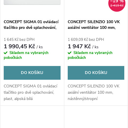
–19 %
2 419 Kč
CONCEPT SIGMA 01 ovládací
CONCEPT SILENZIO 100 VK
tlačítko pro dvě splachování,
axiální ventilátor 100 mm,
plast, alpská bílá
nástěnný/stropní
1 645 Kč bez DPH
1 609,09 Kč bez DPH
1 990,45 Kč
1 947 Kč
/ ks
/ ks
Skladem na vybraných
Skladem na vybraných
pobočkách
pobočkách
DO KOŠÍKU
DO KOŠÍKU
CONCEPT SIGMA 01 ovládací
CONCEPT SILENZIO 100 VK
tlačítko pro dvě splachování,
axiální ventilátor 100 mm,
plast, alpská bílá
nástěnný/stropní