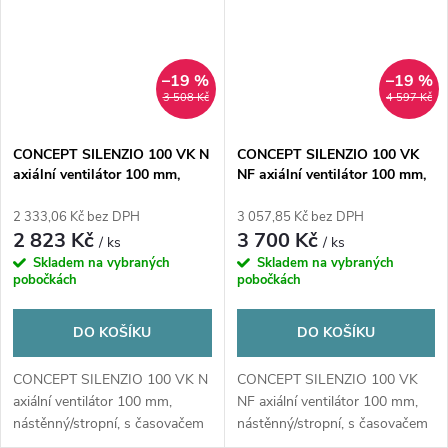
–19 %
–19 %
3 508 Kč
4 597 Kč
CONCEPT SILENZIO 100 VK N
CONCEPT SILENZIO 100 VK
axiální ventilátor 100 mm,
NF axiální ventilátor 100 mm,
nástěnný/stropní, s časovačem
nástěnný/stropní, s časovačem
a čidlem vlhkosti
2 333,06 Kč bez DPH
3 057,85 Kč bez DPH
2 823 Kč
3 700 Kč
/ ks
/ ks
Skladem na vybraných
Skladem na vybraných
pobočkách
pobočkách
DO KOŠÍKU
DO KOŠÍKU
CONCEPT SILENZIO 100 VK N
CONCEPT SILENZIO 100 VK
axiální ventilátor 100 mm,
NF axiální ventilátor 100 mm,
nástěnný/stropní, s časovačem
nástěnný/stropní, s časovačem
a čidlem...