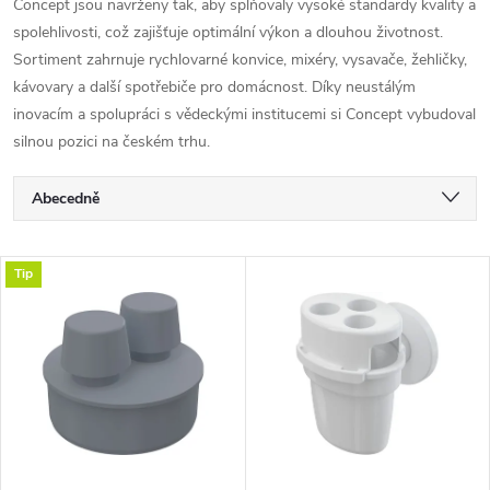
Concept jsou navrženy tak, aby splňovaly vysoké standardy kvality a
spolehlivosti, což zajišťuje optimální výkon a dlouhou životnost.
Sortiment zahrnuje rychlovarné konvice, mixéry, vysavače, žehličky,
kávovary a další spotřebiče pro domácnost. Díky neustálým
inovacím a spolupráci s vědeckými institucemi si Concept vybudoval
silnou pozici na českém trhu.
Ř
Abecedně
a
Nejlevnější
V
Tip
Nejdražší
z
ý
Nejprodávanější
e
p
n
i
í