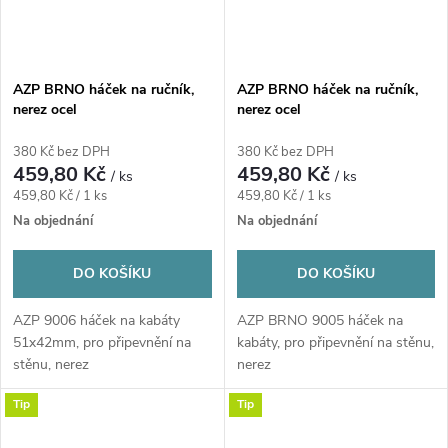
AZP BRNO háček na ručník,
AZP BRNO háček na ručník,
nerez ocel
nerez ocel
380 Kč bez DPH
380 Kč bez DPH
459,80 Kč
459,80 Kč
/ ks
/ ks
Měrná
Měrná
459,80 Kč / 1 ks
459,80 Kč / 1 ks
cena:
cena:
Na objednání
Na objednání
DO KOŠÍKU
DO KOŠÍKU
AZP 9006 háček na kabáty
AZP BRNO 9005 háček na
51x42mm, pro připevnění na
kabáty, pro připevnění na stěnu,
stěnu, nerez
nerez
Tip
Tip