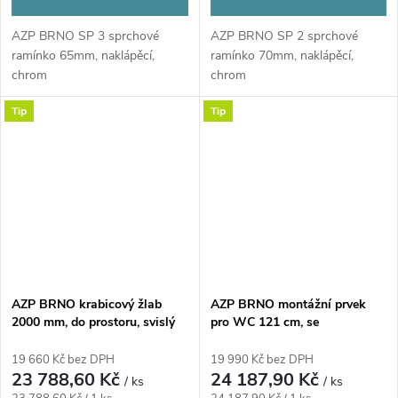
AZP BRNO SP 3 sprchové
AZP BRNO SP 2 sprchové
ramínko 65mm, naklápěcí,
ramínko 70mm, naklápěcí,
chrom
chrom
Tip
Tip
AZP BRNO krabicový žlab
AZP BRNO montážní prvek
2000 mm, do prostoru, svislý
pro WC 121 cm, se
odtok DN 75 mm, rošt, nerez
splachovací nádržkou,
ocel
senzorový splachovač, chrom
19 660 Kč bez DPH
19 990 Kč bez DPH
23 788,60 Kč
24 187,90 Kč
/ ks
/ ks