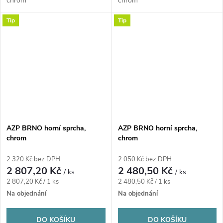
chrom
chrom
Tip
Tip
AZP BRNO horní sprcha,
AZP BRNO horní sprcha,
chrom
chrom
2 320 Kč bez DPH
2 050 Kč bez DPH
2 807,20 Kč
2 480,50 Kč
/ ks
/ ks
Měrná
Měrná
2 807,20 Kč / 1 ks
2 480,50 Kč / 1 ks
cena:
cena:
Na objednání
Na objednání
DO KOŠÍKU
DO KOŠÍKU