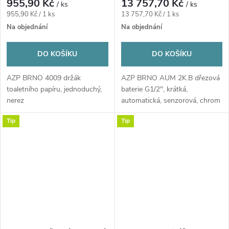
955,90 Kč
13 757,70 Kč
/ ks
/ ks
Měrná
Měrná
955,90 Kč / 1 ks
13 757,70 Kč / 1 ks
cena:
cena:
Na objednání
Na objednání
DO KOŠÍKU
DO KOŠÍKU
AZP BRNO 4009 držák
AZP BRNO AUM 2K.B dřezová
toaletního papíru, jednoduchý,
baterie G1/2", krátká,
nerez
automatická, senzorová, chrom
Tip
Tip