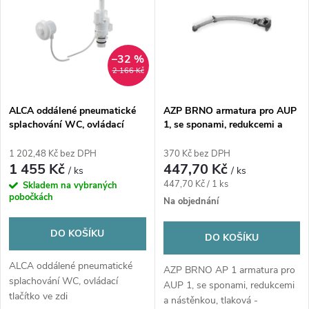
ý
e
p
n
i
–32 %
2 166 Kč
í
s
p
ALCA oddálené pneumatické
AZP BRNO armatura pro AUP
splachování WC, ovládací
1, se sponami, redukcemi a
p
tlačítko ve zdi
nástěnkou, tlaková
r
1 202,48 Kč bez DPH
370 Kč bez DPH
r
1 455 Kč
447,70 Kč
/ ks
/ ks
o
Měrná
447,70 Kč / 1 ks
Skladem na vybraných
o
pobočkách
cena:
Na objednání
d
d
DO KOŠÍKU
DO KOŠÍKU
u
u
ALCA oddálené pneumatické
AZP BRNO AP 1 armatura pro
splachování WC, ovládací
k
AUP 1, se sponami, redukcemi
tlačítko ve zdi
a nástěnkou, tlaková -