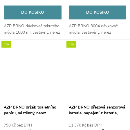
DO KOŠÍKU
DO KOŠÍKU
AZP BRNO dávkovač tekutého
AZP BRNO 3004 dávkovač
mýdla 1000 ml, vestavný, nerez
mýdla, vestavěný, nerez
Tip
Tip
AZP BRNO držák toaletního
AZP BRNO dřezová senzorová
papíru, nástěnný, nerez
baterie, napájení z baterie,
chrom
790 Kč bez DPH
11 370 Kč bez DPH