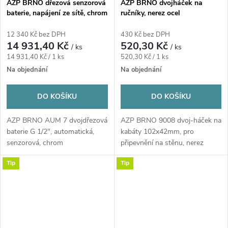
AZP BRNO dřezová senzorová
AZP BRNO dvojháček na
baterie, napájení ze sítě, chrom
ručníky, nerez ocel
12 340 Kč bez DPH
430 Kč bez DPH
14 931,40 Kč
520,30 Kč
/ ks
/ ks
Měrná
Měrná
14 931,40 Kč / 1 ks
520,30 Kč / 1 ks
cena:
cena:
Na objednání
Na objednání
DO KOŠÍKU
DO KOŠÍKU
AZP BRNO AUM 7 dvojdřezová
AZP BRNO 9008 dvoj-háček na
baterie G 1/2", automatická,
kabáty 102x42mm, pro
senzorová, chrom
připevnění na stěnu, nerez
Tip
Tip