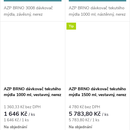
AZP BRNO 3008 dávkovač
AZP BRNO dávkovač tekutého
mýdla, závěsný, nerez
mýdla 1000 ml, nástěnný, nerez
Tip
AZP BRNO dávkovač tekutého
AZP BRNO dávkovač tekutého
mýdla 1000 ml, vestavný, nerez
mýdla 1500 ml, vestavný, nerez
1 360,33 Kč bez DPH
4 780 Kč bez DPH
1 646 Kč
5 783,80 Kč
/ ks
/ ks
Měrná
Měrná
1 646 Kč / 1 ks
5 783,80 Kč / 1 ks
cena:
cena:
Na objednání
Na objednání