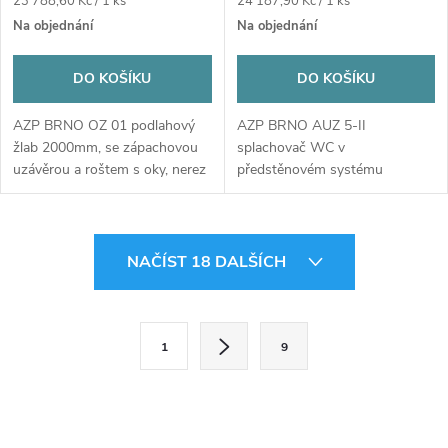
Měrná
Měrná
23 788,60 Kč / 1 ks
24 187,90 Kč / 1 ks
cena:
cena:
Na objednání
Na objednání
DO KOŠÍKU
DO KOŠÍKU
AZP BRNO OZ 01 podlahový
AZP BRNO AUZ 5-II
žlab 2000mm, se zápachovou
splachovač WC v
uzávěrou a roštem s oky, nerez
předstěnovém systému
ocel
510x1210mm, chrom
O
NAČÍST 18 DALŠÍCH
v
l
S
1
9
t
á
r
d
á
n