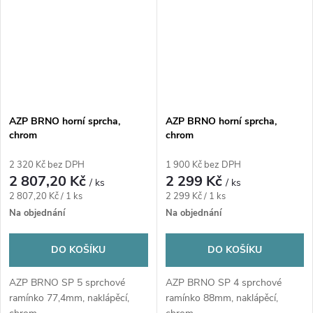
AZP BRNO horní sprcha,
AZP BRNO horní sprcha,
chrom
chrom
2 320 Kč bez DPH
1 900 Kč bez DPH
2 807,20 Kč
2 299 Kč
/ ks
/ ks
Měrná
Měrná
2 807,20 Kč / 1 ks
2 299 Kč / 1 ks
cena:
cena:
Na objednání
Na objednání
DO KOŠÍKU
DO KOŠÍKU
AZP BRNO SP 5 sprchové
AZP BRNO SP 4 sprchové
ramínko 77,4mm, naklápěcí,
ramínko 88mm, naklápěcí,