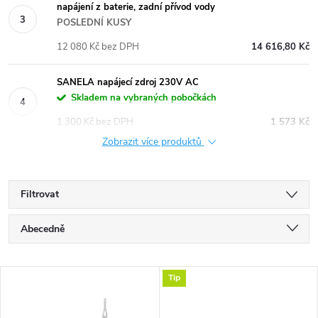
napájení z baterie, zadní přívod vody
POSLEDNÍ KUSY
12 080 Kč bez DPH
14 616,80 Kč
SANELA napájecí zdroj 230V AC
Skladem na vybraných pobočkách
1 300 Kč bez DPH
1 573 Kč
Zobrazit více produktů
Filtrovat
Ř
Abecedně
a
Nejlevnější
V
Tip
Nejdražší
z
Nejprodávanější