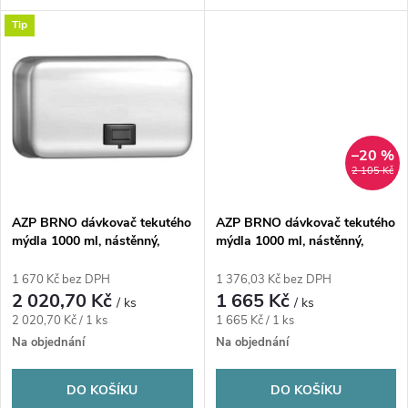
k
příslušenství k...
t
Tip
t
ů
ů
–20 %
2 105 Kč
AZP BRNO dávkovač tekutého
AZP BRNO dávkovač tekutého
mýdla 1000 ml, nástěnný,
mýdla 1000 ml, nástěnný,
nerez
nerez
1 670 Kč bez DPH
1 376,03 Kč bez DPH
2 020,70 Kč
1 665 Kč
/ ks
/ ks
Měrná
Měrná
2 020,70 Kč / 1 ks
1 665 Kč / 1 ks
cena:
cena:
Na objednání
Na objednání
DO KOŠÍKU
DO KOŠÍKU