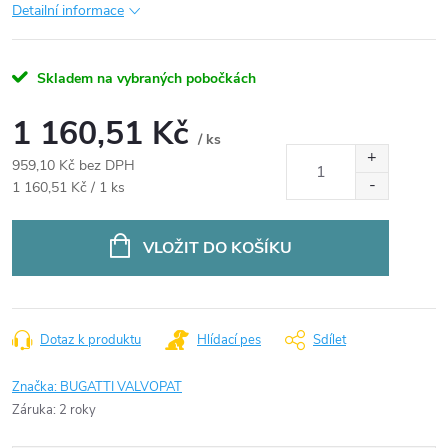
Detailní informace
Skladem na vybraných pobočkách
1 160,51 Kč
/ ks
959,10 Kč bez DPH
Měrná
1 160,51 Kč / 1 ks
cena:
VLOŽIT DO KOŠÍKU
Dotaz k produktu
Hlídací pes
Sdílet
Značka:
BUGATTI VALVOPAT
Záruka
:
2 roky