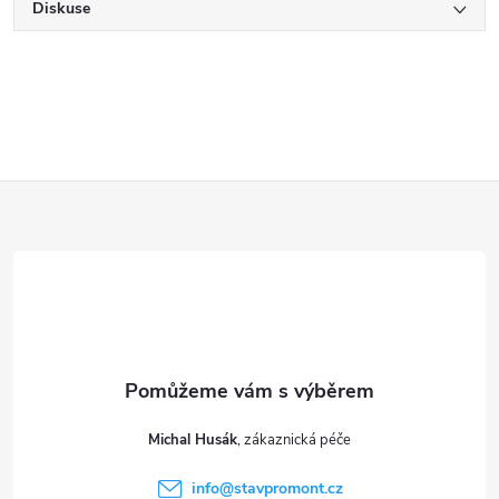
Diskuse
Z
á
p
a
t
Michal Husák
í
info
@
stavpromont.cz