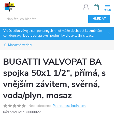
Přejít
NÁKUPNÍ
KOŠÍK
na
obsah
HLEDAT
V důsledku vývoje cen pohonných hmot může docházet ke změnám
cen dopravy. Dopravci upravují podmínky dle aktuální situace.
Mosazné vedení
BUGATTI VALVOPAT BA
spojka 50x1 1/2", přímá, s
vnějším závitem, svěrná,
voda/plyn, mosaz
Neohodnoceno
Podrobnosti hodnocení
Kód produktu:
30000027