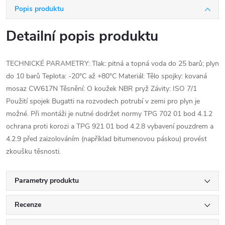
Popis produktu
Detailní popis produktu
TECHNICKÉ PARAMETRY: Tlak: pitná a topná voda do 25 barů; plyn
do 10 barů Teplota: -20°C až +80°C Materiál: Tělo spojky: kovaná
mosaz CW617N Těsnění: O koužek NBR pryž Závity: ISO 7/1
Použití spojek Bugatti na rozvodech potrubí v zemi pro plyn je
možné. Při montáži je nutné dodržet normy TPG 702 01 bod 4.1.2
ochrana proti korozi a TPG 921 01 bod 4.2.8 vybavení pouzdrem a
4.2.9 před zaizolováním (například bitumenovou páskou) provést
zkoušku těsnosti.
Parametry produktu
Recenze