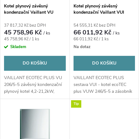
s
p
Kotel plynový závěsný
Kotel plynový závěsný
kondenzační Vaillant VU
kondenzační Vaillant VUI
p
206/5-5 ecoTEC plus - ERP
246/5-5 ecoTEC plus(Sestava
r
4,2-21,2kW bílá
VUW+VIH CL 20 S) - ERP 4,2-
37 817,32 Kč bez DPH
54 555,31 Kč bez DPH
r
21,2kW, 20l bílá
45 758,96 Kč
66 011,92 Kč
/ ks
/ ks
o
Měrná
Měrná
45 758,96 Kč / 1 ks
66 011,92 Kč / 1 ks
o
cena:
cena:
Skladem
Na dotaz
d
d
DO KOŠÍKU
DO KOŠÍKU
u
u
VAILLANT ECOTEC PLUS VU
VAILLANT ECOTEC PLUS
k
206/5-5 závěsný kondenzační
sestava VUI - kotel ecoTEC
k
plynový kotel 4,2-21,2kW,
plus VUW 246/5-5 a zásobník
odtah spalin...
VIH CL 20 S Sestava...
t
Tip
t
ů
ů