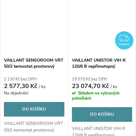
Z
ZDARMA
VAILLANT SENSOROOM VRT
VAILLANT UNISTOR VIH R
50/2 termostat prostorový
120/6 B nepřímotopný
zásobník 117l, 1 výměník,
stacionární
2 130 Kč bez DPH
19 070 Kč bez DPH
2 577,30 Kč
23 074,70 Kč
/ ks
/ ks
Na objednání
Skladem na vybraných
pobočkách
DO KOŠÍKU
DO KOŠÍKU
VAILLANT SENSOROOM VRT
VAILLANT UNISTOR VIH R
50/2 termostat prostorový
120/6 B nepřímotopný