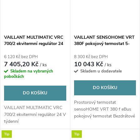
VAILLANT MULTIMATIC VRC
VAILLANT SENSOHOME VRT
700/2 ekvitermní regulátor 24
380F pokojový termostat 5-
V týdenní
30°, bezdrátový, nástěnný
6 120 Kč bez DPH
8 300 Kč bez DPH
7 405,20 Kč
10 043 Kč
/ ks
/ ks
Skladem na vybraných
Skladem u dodavatele
pobočkách
DO KOŠÍKU
DO KOŠÍKU
Prostorový termostat
VAILLANT MULTIMATIC VRC
sensoHOME VRT 380 f eBus
700/2 ekvitermní regulátor 24 V
pokojový termostat Bezdrátové
týdenní
provedení...
Tip
Tip