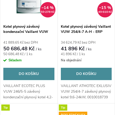
–14 %
–15 %
59 278 Kč
49 610 Kč
Kotel plynový závěsný
Kotel plynový závěsný Vaillant
kondenzační Vaillant VUW
VUW 254/4-7 A-H - ERP
246/5-5 ecoTEC plus - ERP
4,2-21,2kW bílá
41 889,65 Kč bez DPH
34 624,79 Kč bez DPH
50 686,48 Kč
41 896 Kč
/ ks
/ ks
Měrná
Měrná
50 686,48 Kč / 1 ks
41 896 Kč / 1 ks
cena:
cena:
Skladem
Na objednání
DO KOŠÍKU
DO KOŠÍKU
VAILLANT ECOTEC PLUS
VAILLANT ATMOTEC EXLUSIV
VUW 246/5-5 závěsný
VUW 254/4-7 závěsný plynový
kondenzační plynový kotel 4,2-
kotel 9,6-24kW, 0010018739
21,2kW, odtah spalin...
Tip
Tip
POSLEDNÍ KUSY