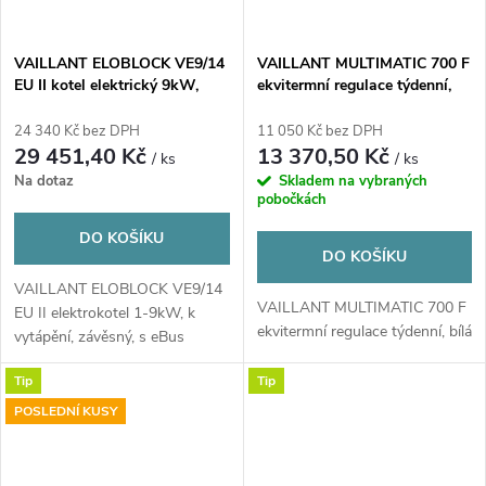
VAILLANT ELOBLOCK VE9/14
VAILLANT MULTIMATIC 700 F
EU II kotel elektrický 9kW,
ekvitermní regulace týdenní,
závěsný
bílá
24 340 Kč bez DPH
11 050 Kč bez DPH
29 451,40 Kč
13 370,50 Kč
/ ks
/ ks
Na dotaz
Skladem na vybraných
pobočkách
DO KOŠÍKU
DO KOŠÍKU
VAILLANT ELOBLOCK VE9/14
VAILLANT MULTIMATIC 700 F
EU II elektrokotel 1-9kW, k
ekvitermní regulace týdenní, bílá
vytápění, závěsný, s eBus
komunikačním...
Tip
Tip
POSLEDNÍ KUSY