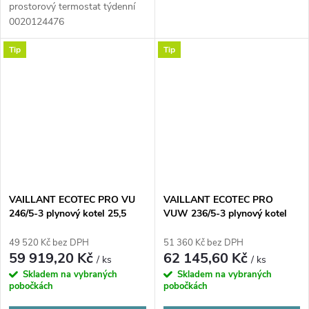
prostorový termostat týdenní
0020124476
Tip
Tip
VAILLANT ECOTEC PRO VU
VAILLANT ECOTEC PRO
246/5-3 plynový kotel 25,5
VUW 236/5-3 plynový kotel
kW, závěsný
19,7 kW, průtokový ohřev TV,
závěsný
49 520 Kč bez DPH
51 360 Kč bez DPH
59 919,20 Kč
62 145,60 Kč
/ ks
/ ks
Skladem na vybraných
Skladem na vybraných
pobočkách
pobočkách