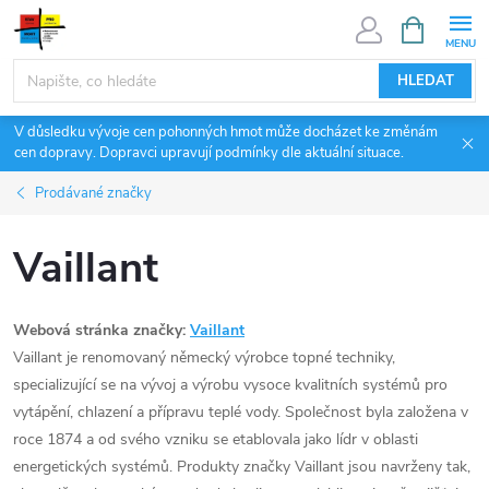
Přejít
NÁKUPNÍ
KOŠÍK
na
obsah
HLEDAT
V důsledku vývoje cen pohonných hmot může docházet ke změnám
cen dopravy. Dopravci upravují podmínky dle aktuální situace.
Prodávané značky
Vaillant
Webová stránka značky:
Vaillant
Vaillant je renomovaný německý výrobce topné techniky,
specializující se na vývoj a výrobu vysoce kvalitních systémů pro
vytápění, chlazení a přípravu teplé vody. Společnost byla založena v
roce 1874 a od svého vzniku se etablovala jako lídr v oblasti
energetických systémů. Produkty značky Vaillant jsou navrženy tak,