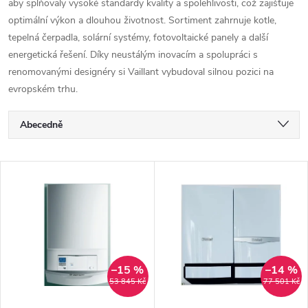
aby splňovaly vysoké standardy kvality a spolehlivosti, což zajišťuje
optimální výkon a dlouhou životnost. Sortiment zahrnuje kotle,
tepelná čerpadla, solární systémy, fotovoltaické panely a další
energetická řešení. Díky neustálým inovacím a spolupráci s
renomovanými designéry si Vaillant vybudoval silnou pozici na
evropském trhu.
Ř
Abecedně
a
Nejlevnější
V
Nejdražší
z
ý
Nejprodávanější
e
p
n
i
–15 %
–14 %
53 845 Kč
77 501 Kč
í