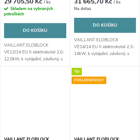
29 705,50 Kč
31 665,70 Kč
/ ks
/ ks
Skladem na vybraných
Na dotaz
pobočkách
DO KOŠÍKU
DO KOŠÍKU
VAILLANT ELOBLOCK
VAILLANT ELOBLOCK
VE14/14 EU II elektrokotel 2,3-
VE12/14 EU II elektrokotel 2,0-
14kW, k vytápění, závěsný, s
12,0kW, k vytápění, závěsný, s
eBus komunikačním...
eBus komunikačním...
Tip
POSLEDNÍ KUSY
VAILLANT ELOBLOCK
VAILLANT ELOBLOCK