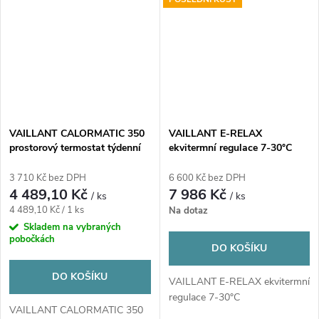
VAILLANT CALORMATIC 350
VAILLANT E-RELAX
prostorový termostat týdenní
ekvitermní regulace 7-30°C
3 710 Kč bez DPH
6 600 Kč bez DPH
4 489,10 Kč
7 986 Kč
/ ks
/ ks
Měrná
4 489,10 Kč / 1 ks
Na dotaz
cena:
Skladem na vybraných
pobočkách
DO KOŠÍKU
DO KOŠÍKU
VAILLANT E-RELAX ekvitermní
regulace 7-30°C
VAILLANT CALORMATIC 350