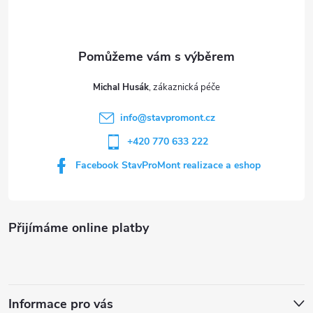
p
r
í
v
a
k
t
y
Michal Husák
í
v
info
@
stavpromont.cz
+420 770 633 222
ý
Facebook StavProMont realizace a eshop
p
i
s
Přijímáme online platby
u
Informace pro vás