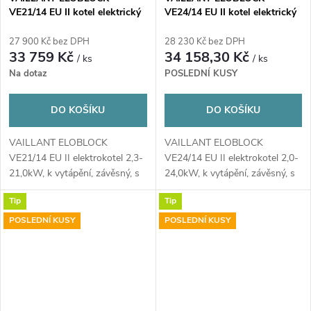
VE21/14 EU II kotel elektrický
VE24/14 EU II kotel elektrický
21,0kW, závěsný
24,0kW, závěsný
27 900 Kč bez DPH
28 230 Kč bez DPH
33 759 Kč
34 158,30 Kč
/ ks
/ ks
Na dotaz
POSLEDNÍ KUSY
DO KOŠÍKU
DO KOŠÍKU
VAILLANT ELOBLOCK
VAILLANT ELOBLOCK
VE21/14 EU II elektrokotel 2,3-
VE24/14 EU II elektrokotel 2,0-
21,0kW, k vytápění, závěsný, s
24,0kW, k vytápění, závěsný, s
eBus komunikačním...
eBus komunikačním...
Tip
Tip
POSLEDNÍ KUSY
POSLEDNÍ KUSY