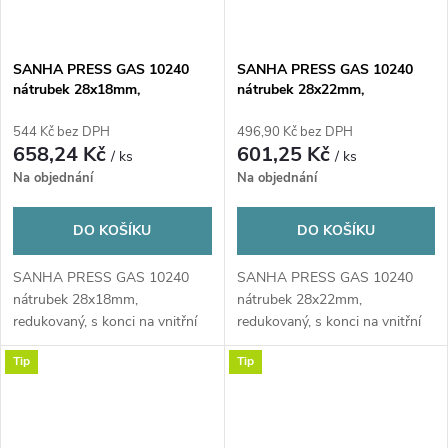
SANHA PRESS GAS 10240
SANHA PRESS GAS 10240
nátrubek 28x18mm,
nátrubek 28x22mm,
redukovaný, s konci na vnitřní
redukovaný, s konci na vnitřní
lisování, plyn, měď
lisování, plyn, měď
544 Kč bez DPH
496,90 Kč bez DPH
658,24 Kč
601,25 Kč
/ ks
/ ks
Na objednání
Na objednání
DO KOŠÍKU
DO KOŠÍKU
SANHA PRESS GAS 10240
SANHA PRESS GAS 10240
nátrubek 28x18mm,
nátrubek 28x22mm,
redukovaný, s konci na vnitřní
redukovaný, s konci na vnitřní
lisování, plyn, měď
lisování, plyn, měď
Tip
Tip