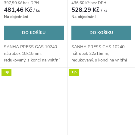
lisování, plyn, měď
lisování, plyn, měď
397,90 Kč bez DPH
436,60 Kč bez DPH
481,46 Kč
528,29 Kč
/ ks
/ ks
Na objednání
Na objednání
DO KOŠÍKU
DO KOŠÍKU
SANHA PRESS GAS 10240
SANHA PRESS GAS 10240
nátrubek 18x15mm,
nátrubek 22x15mm,
redukovaný, s konci na vnitřní
redukovaný, s konci na vnitřní
lisování, plyn, měď
lisování, plyn, měď
Tip
Tip