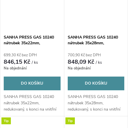
SANHA PRESS GAS 10240
SANHA PRESS GAS 10240
nátrubek 35x22mm,
nátrubek 35x28mm,
redukovaný, s konci na vnitřní
redukovaný, s konci na vnitřní
lisování, plyn, měď
lisování, plyn, měď
699,30 Kč bez DPH
700,90 Kč bez DPH
846,15 Kč
848,09 Kč
/ ks
/ ks
Na objednání
Na objednání
DO KOŠÍKU
DO KOŠÍKU
SANHA PRESS GAS 10240
SANHA PRESS GAS 10240
nátrubek 35x22mm,
nátrubek 35x28mm,
redukovaný, s konci na vnitřní
redukovaný, s konci na vnitřní
lisování, plyn, měď
lisování, plyn, měď
Tip
Tip