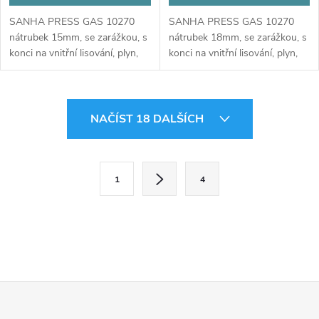
SANHA PRESS GAS 10270
SANHA PRESS GAS 10270
nátrubek 15mm, se zarážkou, s
nátrubek 18mm, se zarážkou, s
konci na vnitřní lisování, plyn,
konci na vnitřní lisování, plyn,
měď
měď
O
NAČÍST 18 DALŠÍCH
v
l
S
1
4
t
á
r
d
á
a
n
k
c
Z
o
í
v