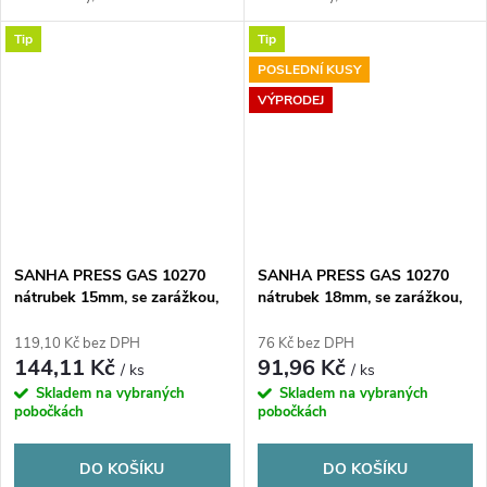
lisování, plyn, měď
lisování, plyn, měď
Tip
Tip
POSLEDNÍ KUSY
VÝPRODEJ
SANHA PRESS GAS 10270
SANHA PRESS GAS 10270
nátrubek 15mm, se zarážkou,
nátrubek 18mm, se zarážkou,
s konci na vnitřní lisování,
s konci na vnitřní lisování,
plyn, měď
plyn, měď
119,10 Kč bez DPH
76 Kč bez DPH
144,11 Kč
91,96 Kč
/ ks
/ ks
Skladem na vybraných
Skladem na vybraných
pobočkách
pobočkách
DO KOŠÍKU
DO KOŠÍKU