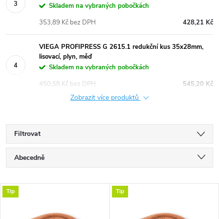
Skladem na vybraných pobočkách
353,89 Kč bez DPH
428,21 Kč
VIEGA PROFIPRESS G 2615.1 redukční kus 35x28mm,
lisovací, plyn, měď
Skladem na vybraných pobočkách
450,58 Kč bez DPH
545,20 Kč
Zobrazit více produktů
Filtrovat
Ř
Abecedně
a
Nejlevnější
V
Tip
Tip
Nejdražší
z
Nejprodávanější