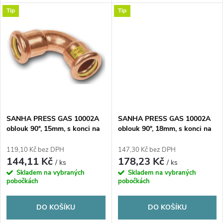
k
měď
měď
t
Tip
Tip
t
ů
ů
SANHA PRESS GAS 10002A
SANHA PRESS GAS 10002A
oblouk 90°, 15mm, s konci na
oblouk 90°, 18mm, s konci na
vnitřní lisování, plyn, měď
vnitřní lisování, plyn, měď
119,10 Kč bez DPH
147,30 Kč bez DPH
144,11 Kč
178,23 Kč
/ ks
/ ks
Skladem na vybraných
Skladem na vybraných
pobočkách
pobočkách
DO KOŠÍKU
DO KOŠÍKU