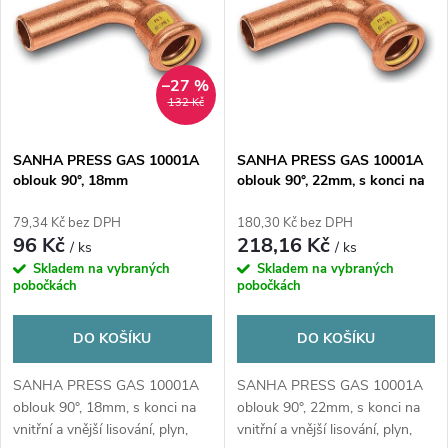
ý
e
p
n
i
–27 %
132 Kč
í
s
p
SANHA PRESS GAS 10001A
SANHA PRESS GAS 10001A
oblouk 90°, 18mm
oblouk 90°, 22mm, s konci na
p
vnitřní a vnější lisování, plyn,
r
měď
79,34 Kč bez DPH
180,30 Kč bez DPH
r
96 Kč
218,16 Kč
/ ks
/ ks
o
Skladem na vybraných
Skladem na vybraných
o
pobočkách
pobočkách
d
d
DO KOŠÍKU
DO KOŠÍKU
u
u
SANHA PRESS GAS 10001A
SANHA PRESS GAS 10001A
oblouk 90°, 18mm, s konci na
oblouk 90°, 22mm, s konci na
k
vnitřní a vnější lisování, plyn,
vnitřní a vnější lisování, plyn,