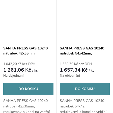
SANHA PRESS GAS 10240
SANHA PRESS GAS 10240
nátrubek 42x35mm,
nátrubek 54x42mm,
redukovaný, s konci na vnitřní
redukovaný, s konci na vnitřní
lisování, plyn, měď
lisování, plyn, měď
1 042,20 Kč bez DPH
1 369,70 Kč bez DPH
1 261,06 Kč
1 657,34 Kč
/ ks
/ ks
Na objednání
Na objednání
DO KOŠÍKU
DO KOŠÍKU
SANHA PRESS GAS 10240
SANHA PRESS GAS 10240
nátrubek 42x35mm,
nátrubek 54x42mm,
redukovaný, s konci na vnitřní
redukovaný, s konci na vnitřní