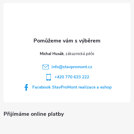
á
á
p
n
p
r
í
v
a
k
t
y
Michal Husák
í
v
info
@
stavpromont.cz
+420 770 633 222
ý
Facebook StavProMont realizace a eshop
p
i
s
Přijímáme online platby
u