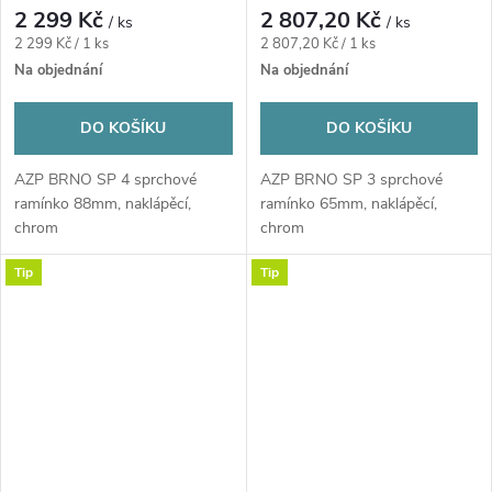
2 299 Kč
2 807,20 Kč
/ ks
/ ks
Měrná
Měrná
2 299 Kč / 1 ks
2 807,20 Kč / 1 ks
cena:
cena:
Na objednání
Na objednání
DO KOŠÍKU
DO KOŠÍKU
AZP BRNO SP 4 sprchové
AZP BRNO SP 3 sprchové
ramínko 88mm, naklápěcí,
ramínko 65mm, naklápěcí,
chrom
chrom
Tip
Tip