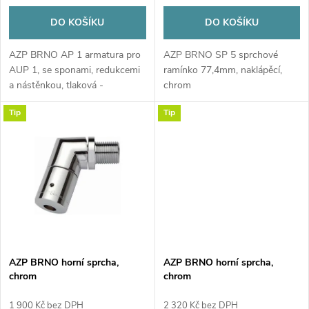
d
d
DO KOŠÍKU
DO KOŠÍKU
u
u
AZP BRNO AP 1 armatura pro
AZP BRNO SP 5 sprchové
k
AUP 1, se sponami, redukcemi
ramínko 77,4mm, naklápěcí,
k
a nástěnkou, tlaková -
chrom
příslušenství k...
t
Tip
Tip
t
ů
ů
AZP BRNO horní sprcha,
AZP BRNO horní sprcha,
chrom
chrom
1 900 Kč bez DPH
2 320 Kč bez DPH