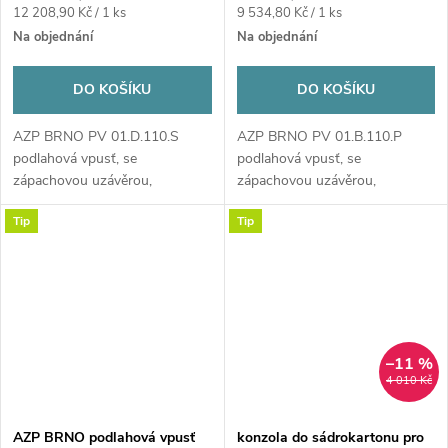
Měrná
Měrná
12 208,90 Kč / 1 ks
9 534,80 Kč / 1 ks
cena:
cena:
Na objednání
Na objednání
DO KOŠÍKU
DO KOŠÍKU
AZP BRNO PV 01.D.110.S
AZP BRNO PV 01.B.110.P
podlahová vpusť, se
podlahová vpusť, se
zápachovou uzávěrou,
zápachovou uzávěrou,
stavitelná, nerez
stavitelná, nerez
Tip
Tip
–11 %
4 010 Kč
AZP BRNO podlahová vpusť
konzola do sádrokartonu pro