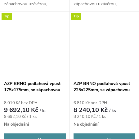
zápachovou uzávěrou,
zápachovou uzávěrou,
nestavitelná, nerez
nestavitelná, nerez
Tip
Tip
AZP BRNO podlahová vpust
AZP BRNO podlahová vpusť
175x175mm, se zápachovou
225x225mm, se zápachovou
uzávěrou, stavitelná, nerez
uzávěrou, nestavitelná, nerez
8 010 Kč bez DPH
6 810 Kč bez DPH
9 692,10 Kč
8 240,10 Kč
/ ks
/ ks
Měrná
Měrná
9 692,10 Kč / 1 ks
8 240,10 Kč / 1 ks
cena:
cena:
Na objednání
Na objednání