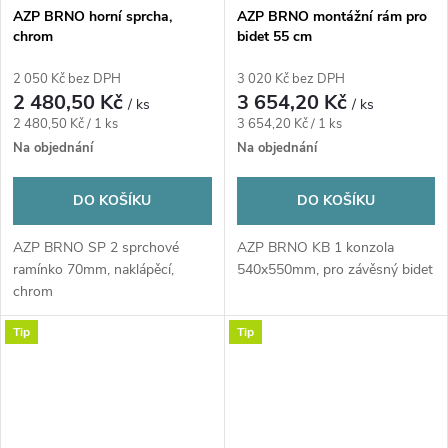
AZP BRNO horní sprcha,
AZP BRNO montážní rám pro
chrom
bidet 55 cm
2 050 Kč bez DPH
3 020 Kč bez DPH
2 480,50 Kč
3 654,20 Kč
/ ks
/ ks
Měrná
Měrná
2 480,50 Kč / 1 ks
3 654,20 Kč / 1 ks
cena:
cena:
Na objednání
Na objednání
DO KOŠÍKU
DO KOŠÍKU
AZP BRNO SP 2 sprchové
AZP BRNO KB 1 konzola
ramínko 70mm, naklápěcí,
540x550mm, pro závěsný bidet
chrom
Tip
Tip