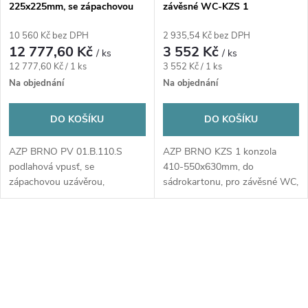
225x225mm, se zápachovou
závěsné WC-KZS 1
uzávěrou, stavitelná, nerez
10 560 Kč bez DPH
2 935,54 Kč bez DPH
12 777,60 Kč
3 552 Kč
/ ks
/ ks
Měrná
Měrná
12 777,60 Kč / 1 ks
3 552 Kč / 1 ks
cena:
cena:
Na objednání
Na objednání
DO KOŠÍKU
DO KOŠÍKU
AZP BRNO PV 01.B.110.S
AZP BRNO KZS 1 konzola
podlahová vpusť, se
410-550x630mm, do
zápachovou uzávěrou,
sádrokartonu, pro závěsné WC,
stavitelná, nerez
ocel
O
v
l