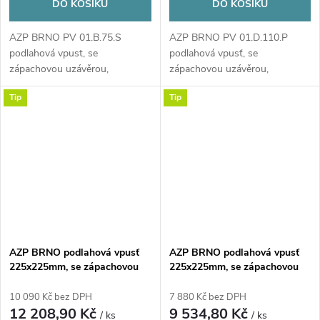
DO KOŠÍKU
DO KOŠÍKU
AZP BRNO PV 01.B.75.S
AZP BRNO PV 01.D.110.P
podlahová vpust, se
podlahová vpusť, se
zápachovou uzávěrou,
zápachovou uzávěrou,
stavitelná, nerez
nestavitelná, nerez
Tip
Tip
AZP BRNO podlahová vpusť
AZP BRNO podlahová vpusť
225x225mm, se zápachovou
225x225mm, se zápachovou
uzávěrou, stavitelná, nerez
uzávěrou, stavitelná, nerez
10 090 Kč bez DPH
7 880 Kč bez DPH
12 208,90 Kč
9 534,80 Kč
/ ks
/ ks