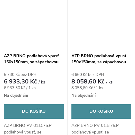
AZP BRNO podlahová vpusť
AZP BRNO podlahová vpusť
150x150mm, se zápachovou
150x150mm, se zápachovou
uzávěrou, nestavitelná, nerez
uzávěrou, nestavitelná, nerez
5 730 Kč bez DPH
6 660 Kč bez DPH
6 933,30 Kč
8 058,60 Kč
/ ks
/ ks
Měrná
Měrná
6 933,30 Kč / 1 ks
8 058,60 Kč / 1 ks
cena:
cena:
Na objednání
Na objednání
DO KOŠÍKU
DO KOŠÍKU
AZP BRNO PV 01.D.75.P
AZP BRNO PV 01.B.75.P
podlahová vpusť, se
podlahová vpusť, se