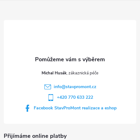
Z
á
d
á
a
p
c
a
í
t
p
Michal Husák
r
í
info
@
stavpromont.cz
v
+420 770 633 222
k
Facebook StavProMont realizace a eshop
y
v
Přijímáme online platby