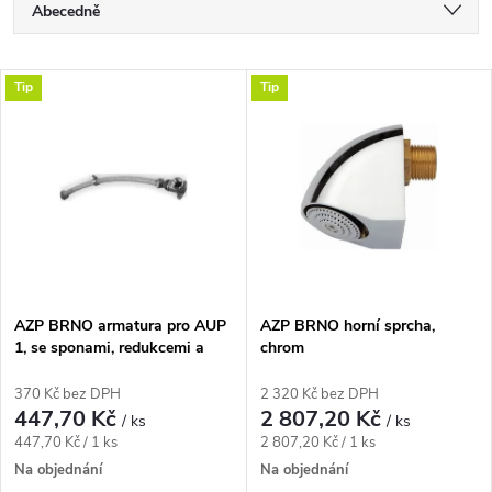
Ř
Abecedně
a
Nejlevnější
V
Tip
Tip
Nejdražší
z
ý
Nejprodávanější
e
p
n
i
í
s
p
AZP BRNO armatura pro AUP
AZP BRNO horní sprcha,
1, se sponami, redukcemi a
chrom
p
nástěnkou, tlaková
r
370 Kč bez DPH
2 320 Kč bez DPH
r
447,70 Kč
2 807,20 Kč
/ ks
/ ks
o
Měrná
Měrná
447,70 Kč / 1 ks
2 807,20 Kč / 1 ks
o
cena:
cena:
Na objednání
Na objednání