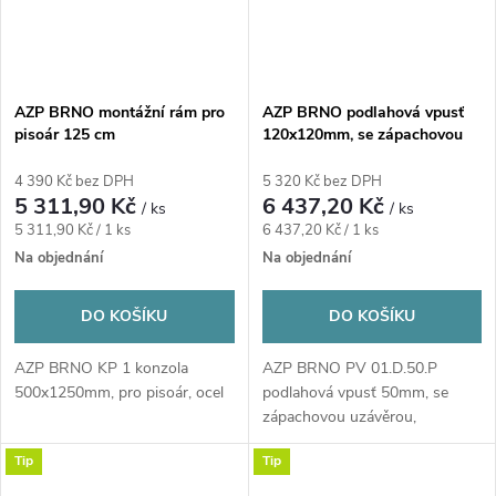
AZP BRNO montážní rám pro
AZP BRNO podlahová vpusť
pisoár 125 cm
120x120mm, se zápachovou
uzávěrou, nestavitelná, nerez
4 390 Kč bez DPH
5 320 Kč bez DPH
5 311,90 Kč
6 437,20 Kč
/ ks
/ ks
Měrná
Měrná
5 311,90 Kč / 1 ks
6 437,20 Kč / 1 ks
cena:
cena:
Na objednání
Na objednání
DO KOŠÍKU
DO KOŠÍKU
AZP BRNO KP 1 konzola
AZP BRNO PV 01.D.50.P
500x1250mm, pro pisoár, ocel
podlahová vpusť 50mm, se
zápachovou uzávěrou,
nestavitelná, nerez
Tip
Tip