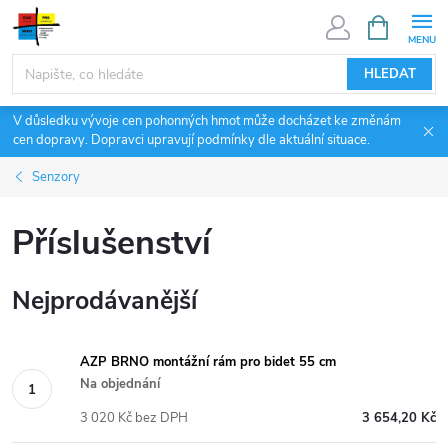
Přejít
NÁKUPNÍ
KOŠÍK
na
obsah
HLEDAT
V důsledku vývoje cen pohonných hmot může docházet ke změnám
cen dopravy. Dopravci upravují podmínky dle aktuální situace.
Senzory
Příslušenství
Nejprodávanější
AZP BRNO montážní rám pro bidet 55 cm
Na objednání
3 020 Kč bez DPH
3 654,20 Kč