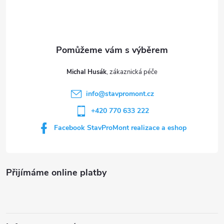
a
p
c
a
í
t
p
Michal Husák
r
í
info
@
stavpromont.cz
v
+420 770 633 222
k
Facebook StavProMont realizace a eshop
y
v
Přijímáme online platby
ý
p