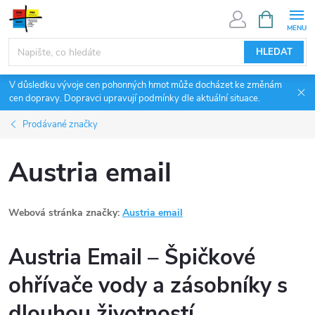
Přejít
NÁKUPNÍ
KOŠÍK
na
obsah
HLEDAT
V důsledku vývoje cen pohonných hmot může docházet ke změnám
cen dopravy. Dopravci upravují podmínky dle aktuální situace.
Prodávané značky
Austria email
Webová stránka značky:
Austria email
Austria Email – Špičkové
ohřívače vody a zásobníky s
dlouhou životností