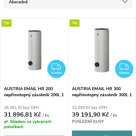
Ř
Abecedně
a
Nejlevnější
V
Tip
Tip
Nejdražší
z
ý
Nejprodávanější
e
p
n
i
ZDARMA
Z
í
ZDARMA
ZDARMA
s
p
AUSTRIA EMAIL HR 200
AUSTRIA EMAIL HR 300
nepřímotopný zásobník 200l, 1
nepřímotopný zásobník 300l, 1
p
výměník, stacionární
výměník, stacionární
r
26 361 Kč bez DPH
32 390 Kč bez DPH
r
31 896,81 Kč
39 191,90 Kč
/ ks
/ ks
o
Skladem na vybraných
POSLEDNÍ KUSY
o
pobočkách