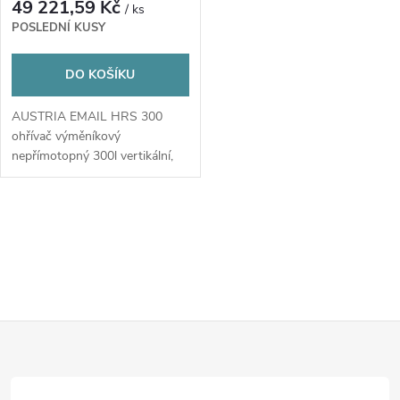
49 221,59 Kč
/ ks
POSLEDNÍ KUSY
DO KOŠÍKU
AUSTRIA EMAIL HRS 300
ohřívač výměníkový
nepřímotopný 300l vertikální,
pro TČ
O
v
l
Z
á
d
á