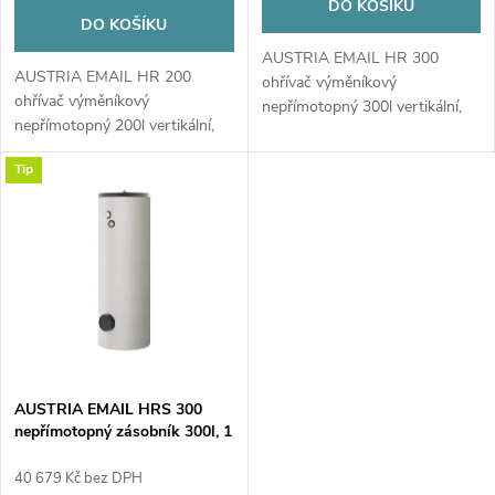
d
DO KOŠÍKU
d
DO KOŠÍKU
u
AUSTRIA EMAIL HR 300
u
AUSTRIA EMAIL HR 200
ohřívač výměníkový
ohřívač výměníkový
k
nepřímotopný 300l vertikální,
nepřímotopný 200l vertikální,
k
pro kondenzační kotle
pro kondenzační kotle
t
Tip
t
ů
ů
AUSTRIA EMAIL HRS 300
nepřímotopný zásobník 300l, 1
výměník, stacionární
40 679 Kč bez DPH