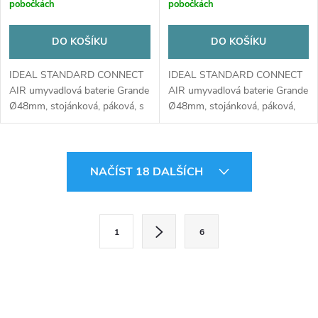
pobočkách
pobočkách
DO KOŠÍKU
DO KOŠÍKU
IDEAL STANDARD CONNECT
IDEAL STANDARD CONNECT
AIR umyvadlová baterie Grande
AIR umyvadlová baterie Grande
Ø48mm, stojánková, páková, s
Ø48mm, stojánková, páková,
odtokovou...
bez odtokové...
O
NAČÍST 18 DALŠÍCH
v
l
S
1
6
t
á
r
d
á
a
n