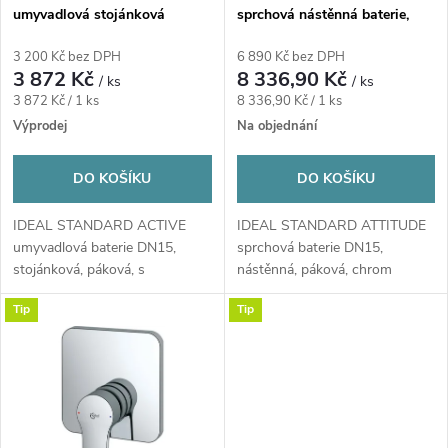
p
umyvadlová stojánková
sprchová nástěnná baterie,
p
baterie, s odtokovou
chrom
r
soupravou, chrom
3 200 Kč bez DPH
6 890 Kč bez DPH
r
3 872 Kč
8 336,90 Kč
/ ks
/ ks
o
Měrná
Měrná
3 872 Kč / 1 ks
8 336,90 Kč / 1 ks
o
cena:
cena:
Výprodej
Na objednání
d
d
DO KOŠÍKU
DO KOŠÍKU
u
u
IDEAL STANDARD ACTIVE
IDEAL STANDARD ATTITUDE
k
umyvadlová baterie DN15,
sprchová baterie DN15,
k
stojánková, páková, s
nástěnná, páková, chrom
odtokovou garniturou,...
t
Tip
Tip
t
ů
ů