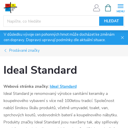
Přejít
NÁKUPNÍ
KOŠÍK
na
obsah
HLEDAT
V důsledku vývoje cen pohonných hmot může docházet ke změnám
cen dopravy. Dopravci upravují podmínky dle aktuální situace.
Prodávané značky
Ideal Standard
Webová stránka značky:
Ideal Standard
Ideal Standard je renomovaný výrobce sanitární keramiky a
koupelnového vybavení s více než 100letou tradicí. Společnost
nabízí širokou škálu produktů, včetně umyvadel, toalet, van,
sprchových koutů, vodovodních baterií a koupelnového nábytku.
Produkty značky Ideal Standard jsou navrženy tak, aby splňovaly