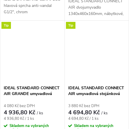
IDEAL STANDARD CONNECT
hlavová sprcha anti-vandal
AIR dvojumyvadlo
G1/2", chrom
1340x460x160mm, nábytkové,
2 otvory, bílá
Tip
Tip
IDEAL STANDARD CONNECT
IDEAL STANDARD CONNECT
AIR GRANDE umyvadlová
AIR umyvadlová stojánková
stojánková baterie, s
baterie, chrom
odtokovou soupravou, chrom
4 080 Kč bez DPH
3 880 Kč bez DPH
4 936,80 Kč
4 694,80 Kč
/ ks
/ ks
Měrná
Měrná
4 936,80 Kč / 1 ks
4 694,80 Kč / 1 ks
cena:
cena:
Skladem na vybraných
Skladem na vybraných