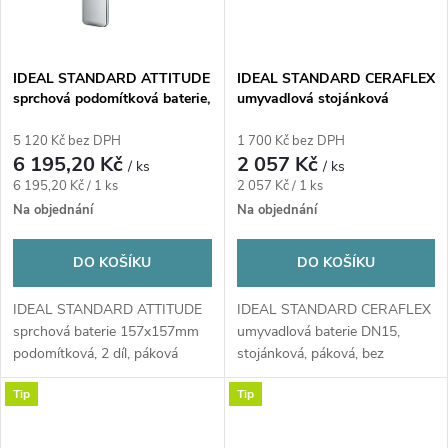
IDEAL STANDARD ATTITUDE
IDEAL STANDARD CERAFLEX
sprchová podomítková baterie,
umyvadlová stojánková
chrom
baterie, chrom
5 120 Kč bez DPH
1 700 Kč bez DPH
6 195,20 Kč
2 057 Kč
/ ks
/ ks
Měrná
Měrná
6 195,20 Kč / 1 ks
2 057 Kč / 1 ks
cena:
cena:
Na objednání
Na objednání
DO KOŠÍKU
DO KOŠÍKU
IDEAL STANDARD ATTITUDE
IDEAL STANDARD CERAFLEX
sprchová baterie 157x157mm
umyvadlová baterie DN15,
podomítková, 2 díl, páková
stojánková, páková, bez
chrom
odtokové garnitury...
Tip
Tip