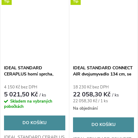
Tip
Tip
IDEAL STANDARD
IDEAL STANDARD CONNECT
CERAPLUS horní sprcha,
AIR dvojumyvadlo 134 cm, se
Ecoflow, chrom
2 otvory pro baterie a
přepadem
4 150 Kč bez DPH
18 230 Kč bez DPH
5 021,50 Kč
22 058,30 Kč
/ ks
/ ks
Měrná
22 058,30 Kč / 1 ks
Skladem na vybraných
pobočkách
cena:
Na objednání
DO KOŠÍKU
DO KOŠÍKU
IDEAL STANDARD CERAPLUS