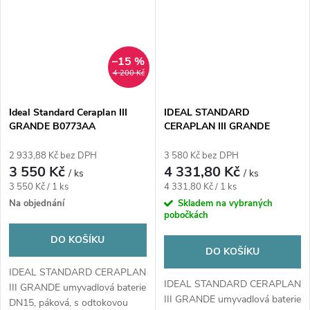
–15 %
4 200 Kč
Ideal Standard Ceraplan III
IDEAL STANDARD
GRANDE B0773AA
CERAPLAN III GRANDE
umyvadlová stojánková
baterie, chrom
2 933,88 Kč bez DPH
3 580 Kč bez DPH
3 550 Kč
4 331,80 Kč
/ ks
/ ks
Měrná
Měrná
3 550 Kč / 1 ks
4 331,80 Kč / 1 ks
cena:
cena:
Na objednání
Skladem na vybraných
pobočkách
DO KOŠÍKU
DO KOŠÍKU
IDEAL STANDARD CERAPLAN
IDEAL STANDARD CERAPLAN
III GRANDE umyvadlová baterie
III GRANDE umyvadlová baterie
DN15, páková, s odtokovou