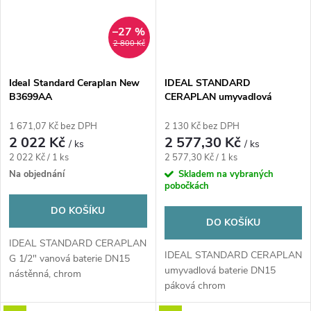
–27 %
2 800 Kč
Ideal Standard Ceraplan New
IDEAL STANDARD
B3699AA
CERAPLAN umyvadlová
stojánková baterie, s
odtokovou soupravou, chrom
1 671,07 Kč bez DPH
2 130 Kč bez DPH
2 022 Kč
2 577,30 Kč
/ ks
/ ks
Měrná
Měrná
2 022 Kč / 1 ks
2 577,30 Kč / 1 ks
cena:
cena:
Na objednání
Skladem na vybraných
pobočkách
DO KOŠÍKU
DO KOŠÍKU
IDEAL STANDARD CERAPLAN
IDEAL STANDARD CERAPLAN
G 1/2" vanová baterie DN15
umyvadlová baterie DN15
nástěnná, chrom
páková chrom