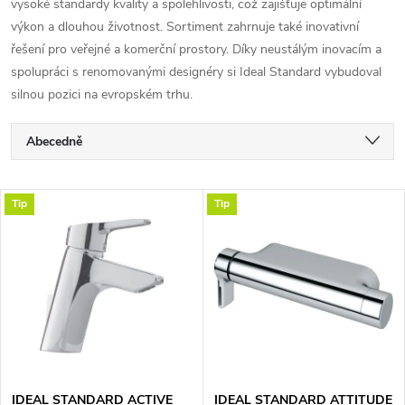
vysoké standardy kvality a spolehlivosti, což zajišťuje optimální
výkon a dlouhou životnost. Sortiment zahrnuje také inovativní
řešení pro veřejné a komerční prostory. Díky neustálým inovacím a
spolupráci s renomovanými designéry si Ideal Standard vybudoval
silnou pozici na evropském trhu.
Ř
Abecedně
a
Nejlevnější
V
Tip
Tip
Nejdražší
z
ý
Nejprodávanější
e
p
n
i
í
s
IDEAL STANDARD ACTIVE
IDEAL STANDARD ATTITUDE