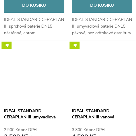
DO KOŠÍKU
DO KOŠÍKU
IDEAL STANDARD CERAPLAN
IDEAL STANDARD CERAPLAN
III sprchová baterie DN15
III umyvadlová baterie DN15
nástěnná, chrom
páková, bez odtokové garnitury
chrom
Tip
Tip
IDEAL STANDARD
IDEAL STANDARD
CERAPLAN III umyvadlová
CERAPLAN III vanová
stojánková baterie, s
nástěnná baterie, s
odtokovou soupravou, chrom
přepínačem, chrom
2 900 Kč bez DPH
3 800 Kč bez DPH