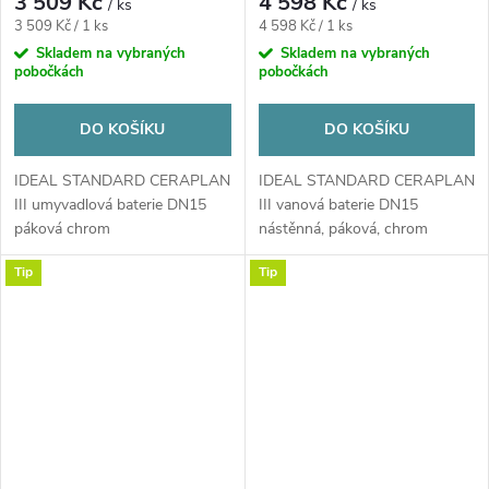
3 509 Kč
4 598 Kč
/ ks
/ ks
Měrná
Měrná
3 509 Kč / 1 ks
4 598 Kč / 1 ks
cena:
cena:
Skladem na vybraných
Skladem na vybraných
pobočkách
pobočkách
DO KOŠÍKU
DO KOŠÍKU
IDEAL STANDARD CERAPLAN
IDEAL STANDARD CERAPLAN
III umyvadlová baterie DN15
III vanová baterie DN15
páková chrom
nástěnná, páková, chrom
B0718AA
Tip
Tip