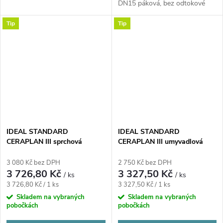
DN15 páková, bez odtokové
garniturou,...
garnitury...
Tip
Tip
IDEAL STANDARD
IDEAL STANDARD
CERAPLAN III sprchová
CERAPLAN III umyvadlová
nástěnná baterie, chrom
stojánková baterie, chrom
3 080 Kč bez DPH
2 750 Kč bez DPH
3 726,80 Kč
3 327,50 Kč
/ ks
/ ks
Měrná
Měrná
3 726,80 Kč / 1 ks
3 327,50 Kč / 1 ks
cena:
cena:
Skladem na vybraných
Skladem na vybraných
pobočkách
pobočkách