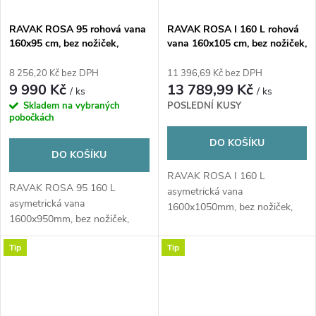
RAVAK ROSA 95 rohová vana
RAVAK ROSA I 160 L rohová
160x95 cm, bez nožiček,
vana 160x105 cm, bez nožiček,
akrylát
akrylát
8 256,20 Kč bez DPH
11 396,69 Kč bez DPH
9 990 Kč
13 789,99 Kč
/ ks
/ ks
Skladem na vybraných
POSLEDNÍ KUSY
pobočkách
DO KOŠÍKU
DO KOŠÍKU
RAVAK ROSA I 160 L
RAVAK ROSA 95 160 L
asymetrická vana
asymetrická vana
1600x1050mm, bez nožiček,
1600x950mm, bez nožiček,
akrylátová, levá, bílá
akrylátová, levá, bílá
Tip
Tip