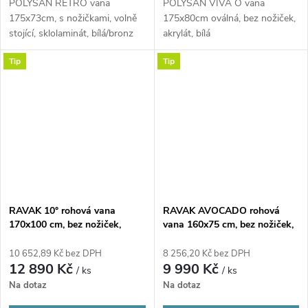
POLYSAN RETRO vana
POLYSAN VIVA O vana
175x73cm, s nožičkami, volně
175x80cm oválná, bez nožiček,
stojící, sklolaminát, bílá/bronz
akrylát, bílá
Tip
Tip
RAVAK 10° rohová vana
RAVAK AVOCADO rohová
170x100 cm, bez nožiček,
vana 160x75 cm, bez nožiček,
akrylát
akrylát
10 652,89 Kč bez DPH
8 256,20 Kč bez DPH
12 890 Kč
9 990 Kč
/ ks
/ ks
Na dotaz
Na dotaz