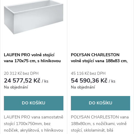
t
ů
ů
LAUFEN PRO volně stojící
POLYSAN CHARLESTON
vana 170x75 cm, s hliníkovou
volně stojící vana 188x83 cm,
konstrukcí, akrylát
s nožičkami, kompozit
20 312 Kč bez DPH
45 116 Kč bez DPH
24 577,52 Kč
54 590,36 Kč
/ ks
/ ks
Na objednání
Na objednání
DO KOŠÍKU
DO KOŠÍKU
LAUFEN PRO vana samostatně
POLYSAN CHARLESTON vana
stojící 1700x750mm, bez
188x80cm, s nožičkami, volně
nožiček, akrylátová, s hliníkovou
stojící, sklolaminát, bílá