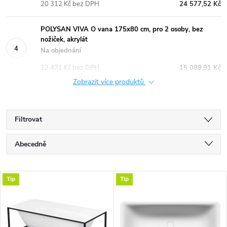
20 312 Kč bez DPH
24 577,52 Kč
POLYSAN VIVA O vana 175x80 cm, pro 2 osoby, bez
nožiček, akrylát
Na objednání
12 471 Kč bez DPH
15 089,91 Kč
Zobrazit více produktů
Filtrovat
Ř
Abecedně
a
Nejlevnější
V
Tip
Tip
Nejdražší
z
ý
Nejprodávanější
e