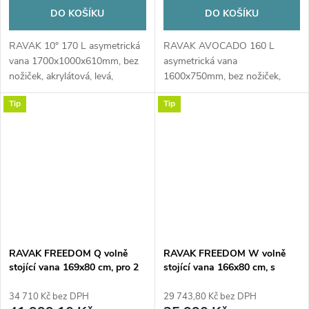
DO KOŠÍKU
DO KOŠÍKU
RAVAK 10° 170 L asymetrická
RAVAK AVOCADO 160 L
vana 1700x1000x610mm, bez
asymetrická vana
nožiček, akrylátová, levá,
1600x750mm, bez nožiček,
snowwhite
akrylátová, levá, bílá
Tip
Tip
RAVAK FREEDOM Q volně
RAVAK FREEDOM W volně
stojící vana 169x80 cm, pro 2
stojící vana 166x80 cm, s
osoby, s nožičkami, akrylát
nožičkami, akrylát
34 710 Kč bez DPH
29 743,80 Kč bez DPH