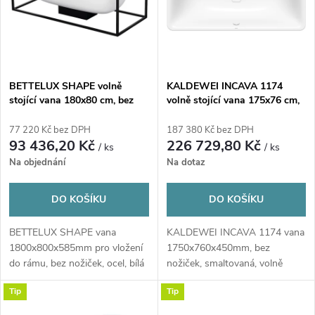
p
n
i
í
s
p
BETTELUX SHAPE volně
KALDEWEI INCAVA 1174
stojící vana 180x80 cm, bez
volně stojící vana 175x76 cm,
p
rámu, BetteGlaze, titanová
pro 2 osoby, bez nožiček,
r
ocel
smaltovaná ocel, Perl-Effekt
77 220 Kč bez DPH
187 380 Kč bez DPH
r
93 436,20 Kč
226 729,80 Kč
/ ks
/ ks
o
Na objednání
Na dotaz
o
d
DO KOŠÍKU
DO KOŠÍKU
d
u
BETTELUX SHAPE vana
KALDEWEI INCAVA 1174 vana
u
1800x800x585mm pro vložení
1750x760x450mm, bez
k
do rámu, bez nožiček, ocel, bílá
nožiček, smaltovaná, volně
k
stojící, včetně odtokové...
Tip
Tip
t