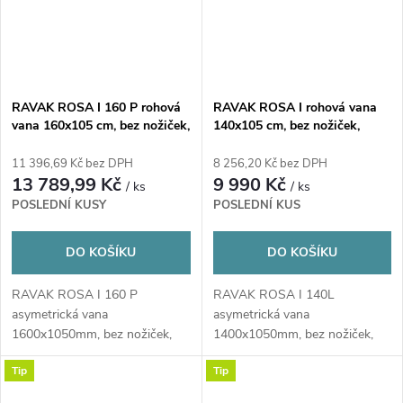
RAVAK ROSA I 160 P rohová
RAVAK ROSA I rohová vana
vana 160x105 cm, bez nožiček,
140x105 cm, bez nožiček,
akrylát
akrylát
11 396,69 Kč bez DPH
8 256,20 Kč bez DPH
13 789,99 Kč
9 990 Kč
/ ks
/ ks
POSLEDNÍ KUSY
POSLEDNÍ KUS
DO KOŠÍKU
DO KOŠÍKU
RAVAK ROSA I 160 P
RAVAK ROSA I 140L
asymetrická vana
asymetrická vana
1600x1050mm, bez nožiček,
1400x1050mm, bez nožiček,
akrylátová, pravá, bílá
akrylátová, levá, bílá
Tip
Tip