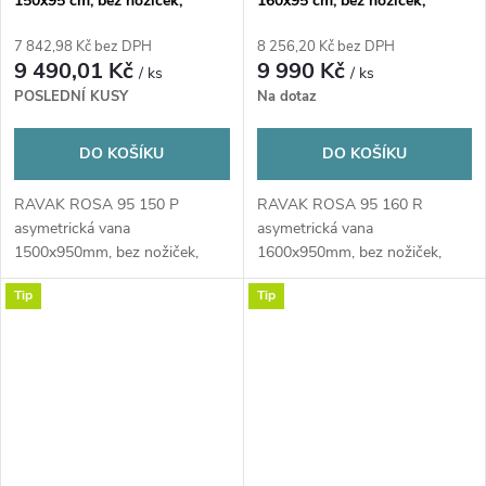
150x95 cm, bez nožiček,
160x95 cm, bez nožiček,
akrylát
akrylát
7 842,98 Kč bez DPH
8 256,20 Kč bez DPH
9 490,01 Kč
9 990 Kč
/ ks
/ ks
POSLEDNÍ KUSY
Na dotaz
DO KOŠÍKU
DO KOŠÍKU
RAVAK ROSA 95 150 P
RAVAK ROSA 95 160 R
asymetrická vana
asymetrická vana
1500x950mm, bez nožiček,
1600x950mm, bez nožiček,
akrylátová, pravá, bílá
akrylátová, pravá, bílá
Tip
Tip