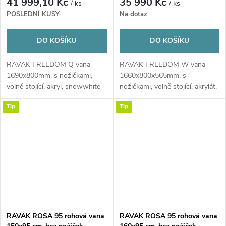
41 999,10 Kč
35 990 Kč
/ ks
/ ks
POSLEDNÍ KUSY
Na dotaz
DO KOŠÍKU
DO KOŠÍKU
RAVAK FREEDOM Q vana
RAVAK FREEDOM W vana
1690x800mm, s nožičkami,
1660x800x565mm, s
volně stojící, akryl, snowwhite
nožičkami, volně stojící, akrylát,
snowwhite
Tip
Tip
RAVAK ROSA 95 rohová vana
RAVAK ROSA 95 rohová vana