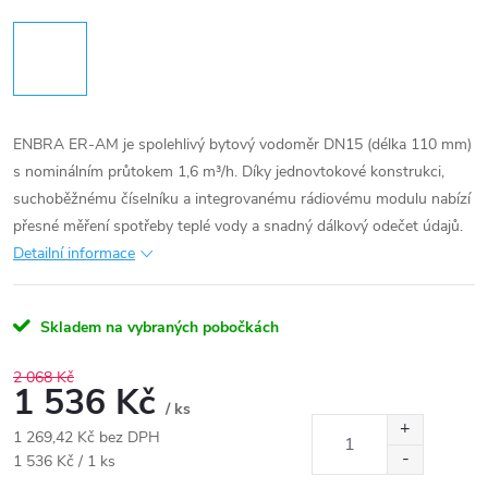
ENBRA ER-AM je spolehlivý bytový vodoměr DN15 (délka 110 mm)
s nominálním průtokem 1,6 m³/h. Díky jednovtokové konstrukci,
suchoběžnému číselníku a integrovanému rádiovému modulu nabízí
přesné měření spotřeby teplé vody a snadný dálkový odečet údajů.
Detailní informace
Skladem na vybraných pobočkách
2 068 Kč
1 536 Kč
/ ks
1 269,42 Kč bez DPH
Měrná
1 536 Kč / 1 ks
cena: