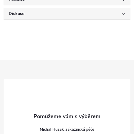
Diskuse
Z
á
p
a
t
Michal Husák