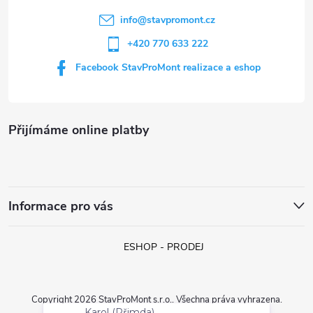
í
info
@
stavpromont.cz
+420 770 633 222
Facebook StavProMont realizace a eshop
Přijímáme online platby
Informace pro vás
ESHOP - PRODEJ
Karol (Přimda)
Copyright 2026
StavProMont s.r.o.
. Všechna práva vyhrazena.
právě objednal:
REGULUS SE