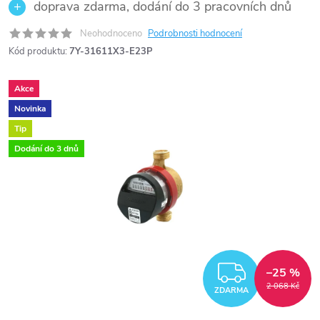
doprava zdarma, dodání do 3 pracovních dnů
Neohodnoceno
Podrobnosti hodnocení
Kód produktu:
7Y-31611X3-E23P
Akce
Novinka
Tip
Dodání do 3 dnů
ZDARM
–25 %
2 068 Kč
ZDARMA