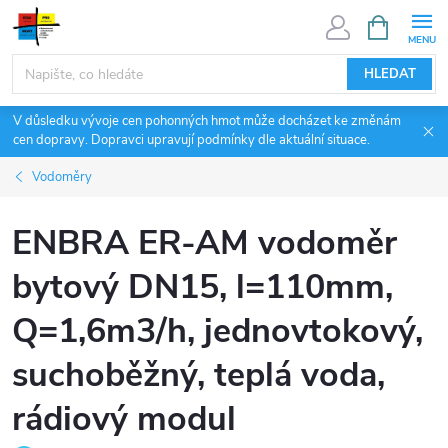
Přejít
NÁKUPNÍ
KOŠÍK
na
obsah
HLEDAT
V důsledku vývoje cen pohonných hmot může docházet ke změnám
cen dopravy. Dopravci upravují podmínky dle aktuální situace.
Vodoměry
ENBRA ER-AM vodoměr
bytový DN15, l=110mm,
Q=1,6m3/h, jednovtokový,
suchoběžný, teplá voda,
rádiový modul