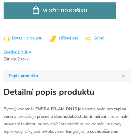
VLOŽIT DO KOŠÍKU
Dotaz k produktu
Hlídací pes
Sdílet
Značka:
ENBRA
Záruka
:
2 roky
Popis produktu
Detailní popis produktu
Bytový vodoměr
ENBRA ER-AM DN15
je konstruován pro
teplou
vodu
a umožňuje
přesné a dlouhodobě stabilní měření
s maximální
provozní teplotou odpovídající standardům pro domácí rozvody
teplé vody. Díky jednovtokovému (single-jet) a
suchoběžnému