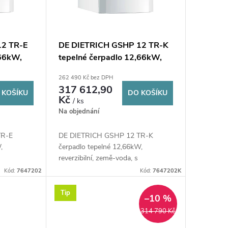
12 TR-E
DE DIETRICH GSHP 12 TR-K
,66kW,
tepelné čerpadlo 12,66kW,
400V, země-voda, s
262 490 Kč bez DPH
elektrokotlem
317 612,90
 KOŠÍKU
DO KOŠÍKU
Kč
/ ks
Na objednání
TR-E
DE DIETRICH GSHP 12 TR-K
,
čerpadlo tepelné 12,66kW,
reverzibilní, země-voda, s
elektrokotlem
Kód:
7647202
Kód:
7647202K
Tip
–10 %
314 790 Kč