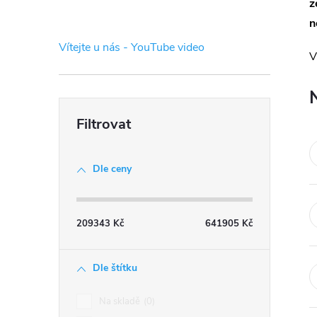
s
z
n
t
Vítejte u nás - YouTube video
V
r
a
n
Dle ceny
n
í
209343
Kč
641905
Kč
p
Dle štítku
a
Na skladě
0