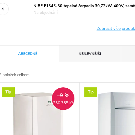
NIBE F1345-30 tepelné čerpadlo 30,72kW, 400V, zem
Na objednání
Zobrazit více produ
Ř
ABECEDNĚ
NEJLEVNĚJŠÍ
a
2
položek celkem
z
V
Tip
Tip
e
–9 %
ý
230 785 Kč
n
p