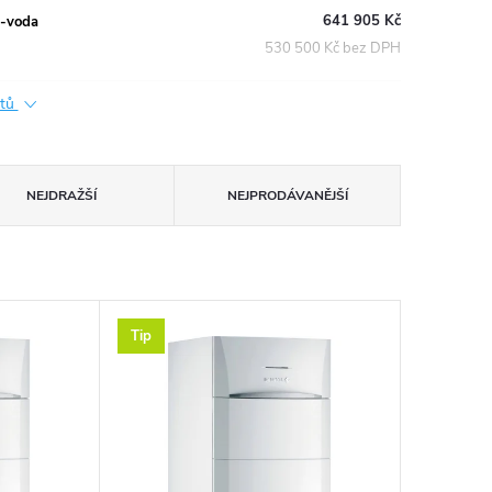
641 905 Kč
ě-voda
530 500 Kč bez DPH
ktů
NEJDRAŽŠÍ
NEJPRODÁVANĚJŠÍ
Tip