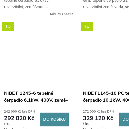
tepelné čerpadlo 5,70kW,
GHL tepelné čerpadlo 22
reverzibilní, země/voda, s
reverzibilní země-voda, s
elektrokotlem
zásobníkem TV
Kód:
7612336K
Tip
Tip
NIBE F 1245-6 tepelné
NIBE F1145-10 PC t
čerpadlo 6,1kW, 400V, země-
čerpadlo 10,1kW, 40
voda
země-voda
242 000 Kč bez DPH
272 000 Kč bez DPH
292 820 Kč
329 120 Kč
DO KOŠÍKU
DO
/ ks
/ ks