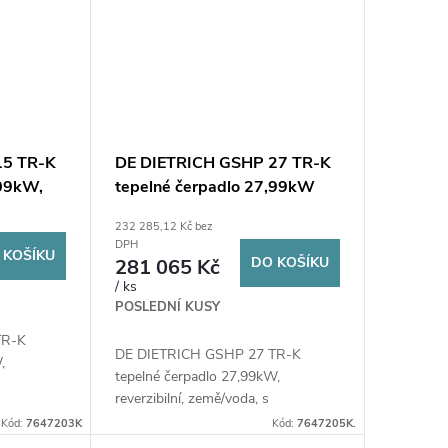
15 TR-K
DE DIETRICH GSHP 27 TR-K
,09kW,
tepelné čerpadlo 27,99kW
232 285,12 Kč bez
DPH
 KOŠÍKU
DO KOŠÍKU
281 065 Kč
/ ks
POSLEDNÍ KUSY
TR-K
DE DIETRICH GSHP 27 TR-K
,
tepelné čerpadlo 27,99kW,
reverzibilní, země/voda, s
elektrokotlem
Kód:
7647203K
Kód:
7647205K.