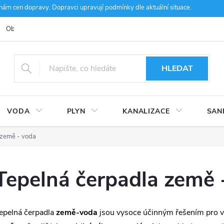
m cen dopravy. Dopravci upravují podmínky dle aktuální situace.
Obchodní podmínky
Kontakty
Ke stažení
Hodnocení obcho
HLEDAT
VODA
PLYN
KANALIZACE
SAN
 země - voda
Tepelná čerpadla země 
epelná čerpadla
země-voda
jsou vysoce účinným řešením pro vy