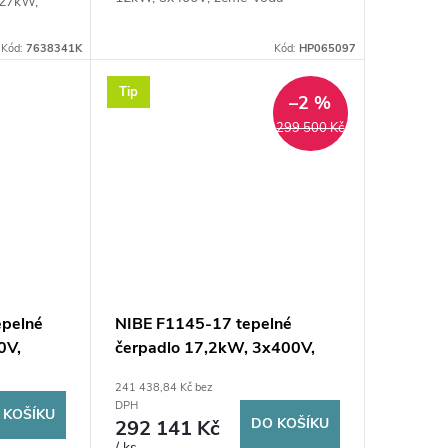
,27kW,
e
Kód:
7638341K
Kód:
HP065097
Tip
–2 %
299 500 Kč
epelné
NIBE F1145-17 tepelné
0V,
čerpadlo 17,2kW, 3x400V,
země-voda
241 438,84 Kč bez
DPH
 KOŠÍKU
DO KOŠÍKU
292 141 Kč
/ ks