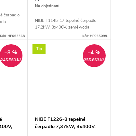
Na objednání
é čerpadlo
NIBE F1145-17 tepelné čerpadlo
oda
17,2kW, 3x400V, země-voda
Kód:
HP065568
Kód:
HP065099.
Tip
–8 %
–4 %
245 560 Kč
255 663 Kč
é
NIBE F1226-8 tepelné
400V,
čerpadlo 7,37kW, 3x400V,
l
země-voda, nerez ocel