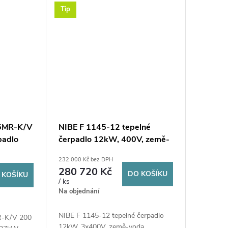
Tip
5MR-K/V
NIBE F 1145-12 tepelné
padlo
čerpadlo 12kW, 400V, země-
oda, se
voda
232 000 Kč bez DPH
280 720 Kč
DO KOŠÍKU
 KOŠÍKU
/ ks
Na objednání
NIBE F 1145-12 tepelné čerpadlo
-K/V 200
12kW, 3x400V, země-voda