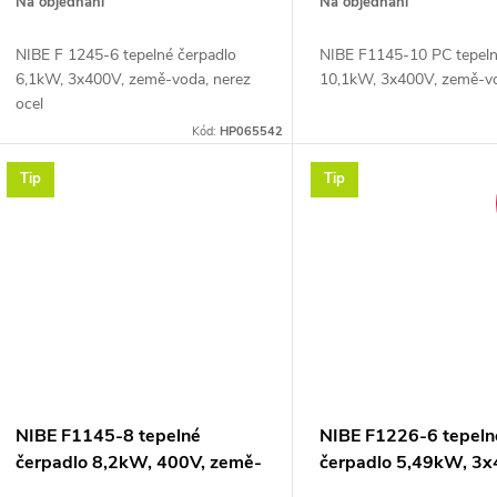
Na objednání
Na objednání
NIBE F 1245-6 tepelné čerpadlo
NIBE F1145-10 PC tepeln
6,1kW, 3x400V, země-voda, nerez
10,1kW, 3x400V, země-v
ocel
Kód:
HP065542
Tip
Tip
NIBE F1145-8 tepelné
NIBE F1226-6 tepeln
čerpadlo 8,2kW, 400V, země-
čerpadlo 5,49kW, 3x
voda
země-voda, nerez oce