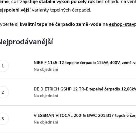
emě
, což zajišťuje
stabilní výkon po celý rok
bez ohledu na venk
ejspolehlivější
varianty tepelných čerpadel.
yberte si
kvalitní tepelné čerpadlo země-voda
na
eshop-stav
Nejprodávanější
NIBE F 1145-12 tepelné čerpadlo 12kW, 400V, země-v
Na objednání
DE DIETRICH GSHP 12 TR-E tepelné čerpadlo 12,66k
Na objednání
VIESSMAN VITOCAL 200-G BWC 201.B17 tepelné čerp
Na objednání