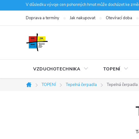
Přejít
V důsledku vývoje cen pohonných hmot může docházet ke změná
na
Doprava a termíny
Jak nakupovat
Otevírací doba
obsah
VZDUCHOTECHNIKA
TOPENÍ
TOPENÍ
Tepelná čerpadla
Tepelná čerpadla
Domů
P
o
T