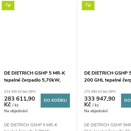
Tip
Tip
DE DIETRICH GSHP 5 MR-K
DE DIETRICH GSHP 
tepelné čerpadlo 5,70kW,
200 GHL tepelné čer
400V, země-voda, s
5,7kW, 400V, země-v
234 390 Kč bez DPH
275 990 Kč bez DPH
elektrokotlem
zásobníkem
283 611,90
333 947,90
DO KOŠÍKU
DO
Kč
Kč
/ ks
/ ks
Na objednání
Na objednání
DE DIETRICH GSHP 5 MR-K
DE DIETRICH GSHP 5MR