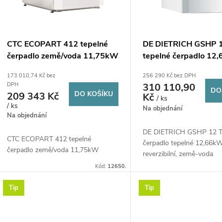
p
s
r
p
CTC ECOPART 412 tepelné
DE DIETRICH GSHP 
o
čerpadlo země/voda 11,75kW
tepelné čerpadlo 12
r
400V, země-voda
173 010,74 Kč bez
256 290 Kč bez DPH
d
310 110,90
DPH
o
DO
DO KOŠÍKU
209 343 Kč
Kč
/ ks
u
/ ks
Na objednání
d
Na objednání
k
DE DIETRICH GSHP 12 
CTC ECOPART 412 tepelné
u
čerpadlo tepelné 12,66kW
čerpadlo země/voda 11,75kW
t
reverzibilní, země-voda
k
Kód:
12650.
ů
Tip
Tip
t