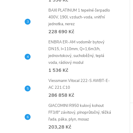
1 536 Kč
BAXI PLATINUM 1 tepelné čerpadlo
400V, 190l, vzduch-voda, vnitřní
jednotka, nerez
228 690 Kč
ENBRA ER-AM vodoměr bytový
DN15, l=110mm, Q=1,6m3/h,
jednovtokový, suchoběžný, teplá
voda, rádiový modul
1 536 Kč
Viessmann Vitocal 222-S AWBT-E-
AC 221.C10
286 858 Kč
GIACOMINI R950 kulový kohout
FF3/8" závitový, plnoprůtočný, těžká
řada, páka, plyn, mosaz
203,28 Kč