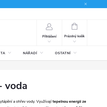
du
Kariera
NÁKUPNÍ
KOŠÍK
Prázdný košík
Přihlášení
ITA
NÁŘADÍ
OSTATNÍ
STAVEBNI
- voda
tápění a ohřev vody. Využívají
tepelnou energii ze