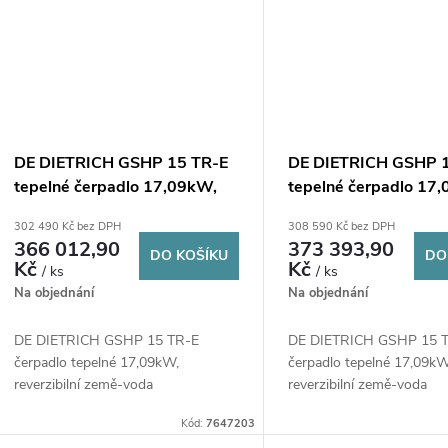
ů
DE DIETRICH GSHP 15 TR-E
DE DIETRICH GSHP 
tepelné čerpadlo 17,09kW,
tepelné čerpadlo 17
400V, země-voda
400V, země-voda, se
302 490 Kč bez DPH
308 590 Kč bez DPH
zásobníkem
366 012,90
373 393,90
DO KOŠÍKU
DO
Kč
Kč
/ ks
/ ks
Na objednání
Na objednání
DE DIETRICH GSHP 15 TR-E
DE DIETRICH GSHP 15 
čerpadlo tepelné 17,09kW,
čerpadlo tepelné 17,09kW
reverzibilní země-voda
reverzibilní země-voda
Kód:
7647203