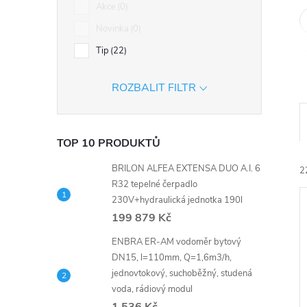
n
Akce
0
Novinka
0
e
Tip
22
l
ROZBALIT FILTR
TOP 10 PRODUKTŮ
BRILON ALFEA EXTENSA DUO A.I. 6
2
R32 tepelné čerpadlo
230V+hydraulická jednotka 190l
199 879 Kč
ENBRA ER-AM vodoměr bytový
DN15, l=110mm, Q=1,6m3/h,
jednovtokový, suchoběžný, studená
í
voda, rádiový modul
i