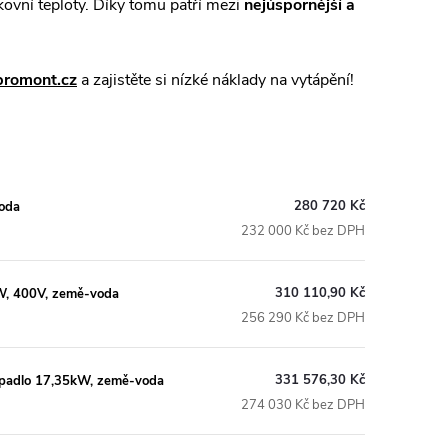
ovní teploty. Díky tomu patří mezi
nejúspornější a
promont.cz
a zajistěte si nízké náklady na vytápění!
280 720 Kč
oda
232 000 Kč bez DPH
310 110,90 Kč
W, 400V, země-voda
256 290 Kč bez DPH
331 576,30 Kč
adlo 17,35kW, země-voda
274 030 Kč bez DPH