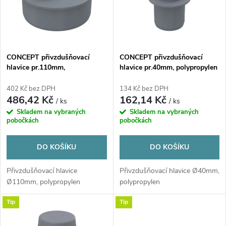
p
n
i
í
s
p
CONCEPT přivzdušňovací
CONCEPT přivzdušňovací
hlavice pr.110mm,
hlavice pr.40mm, polypropylen
p
polypropylen
r
402 Kč bez DPH
134 Kč bez DPH
r
486,42 Kč
162,14 Kč
/ ks
/ ks
o
Skladem na vybraných
Skladem na vybraných
o
pobočkách
pobočkách
d
d
DO KOŠÍKU
DO KOŠÍKU
u
u
Přivzdušňovací hlavice
Přivzdušňovací hlavice Ø40mm,
Ø110mm, polypropylen
polypropylen
k
k
Tip
Tip
t