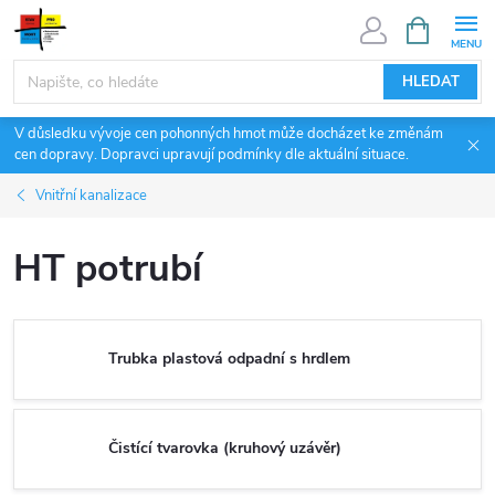
Přejít
NÁKUPNÍ
KOŠÍK
na
obsah
HLEDAT
V důsledku vývoje cen pohonných hmot může docházet ke změnám
cen dopravy. Dopravci upravují podmínky dle aktuální situace.
Vnitřní kanalizace
HT potrubí
Trubka plastová odpadní s hrdlem
Čistící tvarovka (kruhový uzávěr)