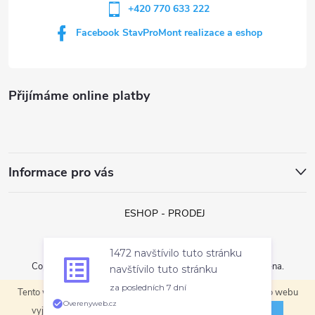
+420 770 633 222
ý
Facebook StavProMont realizace a eshop
p
i
s
Přijímáme online platby
u
Informace pro vás
ESHOP - PRODEJ
1472 navštívilo tuto stránku
Copyright 2026
StavProMont s.r.o.
. Všechna práva vyhrazena.
navštívilo tuto stránku
za posledních 7 dní
Tento web používá soubory cookie. Dalším procházením tohoto webu
Vytvořil Shoptet
Overenyweb.cz
ROZUMÍM
vyjadřujete souhlas s jejich používáním.