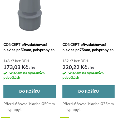
t
ů
ů
CONCEPT přivzdušňovací
CONCEPT přivzdušňovací
hlavice pr.50mm, polypropylen
hlavice pr.75mm, polypropylen
143 Kč bez DPH
182 Kč bez DPH
173,03 Kč
220,22 Kč
/ ks
/ ks
Skladem na vybraných
Skladem na vybraných
pobočkách
pobočkách
DO KOŠÍKU
DO KOŠÍKU
Přivzdušňovací hlavice Ø50mm,
Přivzdušňovací hlavice Ø75mm,
polypropylen
polypropylen