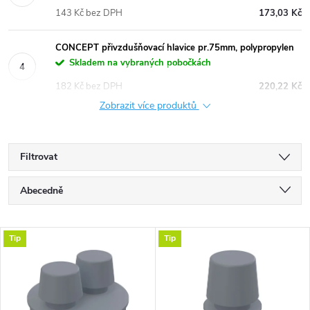
143 Kč bez DPH
173,03 Kč
CONCEPT přivzdušňovací hlavice pr.75mm, polypropylen
Skladem na vybraných pobočkách
182 Kč bez DPH
220,22 Kč
Zobrazit více produktů
Filtrovat
Ř
Abecedně
a
Nejlevnější
V
Tip
Tip
Nejdražší
z
ý
Nejprodávanější
e