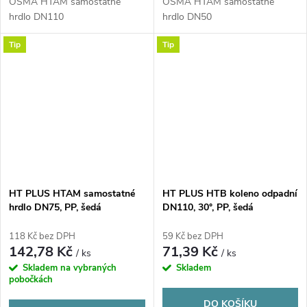
OSMA HTAM samostatné
OSMA HTAM samostatné
hrdlo DN110
hrdlo DN50
Tip
Tip
HT PLUS HTAM samostatné
HT PLUS HTB koleno odpadní
hrdlo DN75, PP, šedá
DN110, 30°, PP, šedá
118 Kč bez DPH
59 Kč bez DPH
142,78 Kč
71,39 Kč
/ ks
/ ks
Skladem na vybraných
Skladem
pobočkách
DO KOŠÍKU