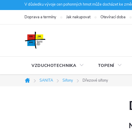
Přejít
V důsledku vývoje cen pohonných hmot může docházet ke změná
na
Doprava a termíny
Jak nakupovat
Otevírací doba
obsah
VZDUCHOTECHNIKA
TOPENÍ
SANITA
Sifony
Dřezové sifony
Domů
P
o