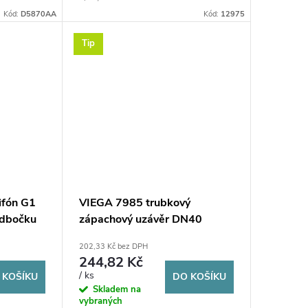
Kód:
D5870AA
Kód:
12975
Tip
ifón G1
VIEGA 7985 trubkový
 odbočku
zápachový uzávěr DN40
dřezový, plast
202,33 Kč bez DPH
244,82 Kč
/ ks
 KOŠÍKU
DO KOŠÍKU
Skladem na
vybraných