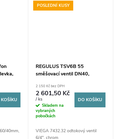
POSLEDNÍ KUSY
fon
REGULUS TSV6B 55
levka,
směšovací ventil DN40,
G6/4"F, 55°C, 6bar,
2 150 Kč bez DPH
termostatický, závitový, voda,
2 601,50 Kč
mosaz
/ ks
 KOŠÍKU
DO KOŠÍKU
Skladem na
vybraných
pobočkách
 60/40mm,
VIEGA 7432.32 odtokový ventil
6/4", chrom