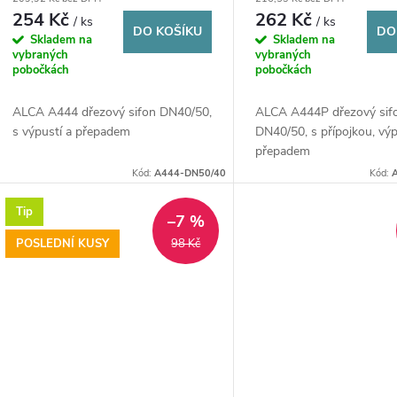
d
254 Kč
262 Kč
/ ks
/ ks
o
DO KOŠÍKU
DO
Skladem na
Skladem na
u
vybraných
vybraných
d
pobočkách
pobočkách
k
ALCA A444 dřezový sifon DN40/50,
ALCA A444P dřezový sif
u
s výpustí a přepadem
DN40/50, s přípojkou, výp
t
přepadem
k
Kód:
A444-DN50/40
Kód:
ů
t
Tip
–7 %
POSLEDNÍ KUSY
98 Kč
ů