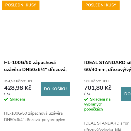
POSLEDNÍ KUSY
POSLEDNÍ KUSY
HL-100G/50 zápachová
IDEAL STANDARD si
uzávěra DN50x6/4" dřezová,
60/40mm, dřezový/vý
polypropylen
bílá
354,53 Kč bez DPH
580 Kč bez DPH
428,98 Kč
701,80 Kč
DO KOŠÍKU
/ ks
/ ks
DO
Skladem
Skladem na
vybraných
pobočkách
HL-100G/50 zápachová uzávěra
DN50x6/4" dřezová, polypropylen
IDEAL STANDARD sifon
dřezový/výlevka, bílá