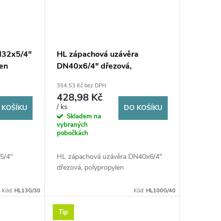
N32x5/4"
HL zápachová uzávěra
len
DN40x6/4" dřezová,
polypropylen
354,53 Kč bez DPH
428,98 Kč
/ ks
 KOŠÍKU
DO KOŠÍKU
Skladem na
vybraných
pobočkách
5/4"
HL zápachová uzávěra DN40x6/4"
dřezová, polypropylen
Kód:
HL13G/30
Kód:
HL100G/40
Tip