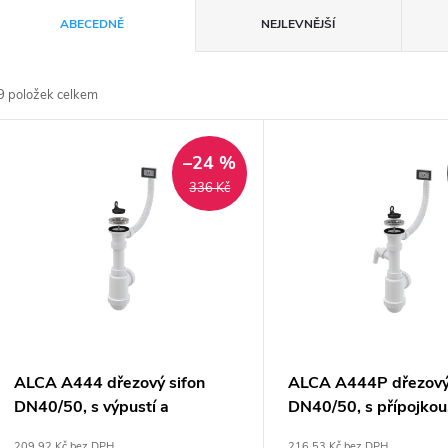
Ř
ABECEDNĚ
NEJLEVNĚJŠÍ
a
9
položek celkem
z
V
e
–24 %
ý
336 Kč
n
p
p
s
r
p
ALCA A444 dřezový sifon
ALCA A444P dřezový
o
DN40/50, s výpustí a
DN40/50, s přípojkou,
r
přepadem
a přepadem
209,92 Kč bez DPH
216,53 Kč bez DPH