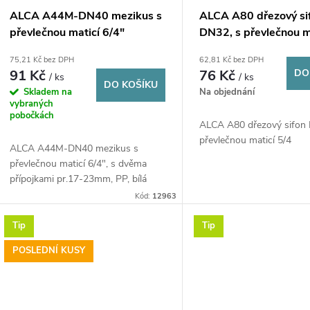
ALCA A44M-DN40 mezikus s
ALCA A80 dřezový si
převlečnou maticí 6/4"
DN32, s převlečnou m
75,21 Kč bez DPH
62,81 Kč bez DPH
91 Kč
76 Kč
DO
/ ks
/ ks
DO KOŠÍKU
Skladem na
Na objednání
vybraných
pobočkách
ALCA A80 dřezový sifon 
převlečnou maticí 5/4
ALCA A44M-DN40 mezikus s
převlečnou maticí 6/4", s dvěma
přípojkami pr.17-23mm, PP, bílá
Kód:
12963
Tip
Tip
POSLEDNÍ KUSY