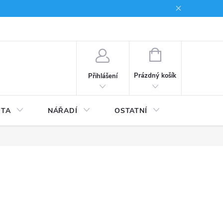
du
Kariera
NÁKUPNÍ
KOŠÍK
Prázdný košík
Přihlášení
ITA
NÁŘADÍ
OSTATNÍ
STAVEBNI