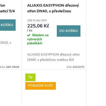
fon
ALIAXIS EASYPHON dřezový
aticí 5/4
sifon DN40, s převlečnou
matkou 6/4
186 Kč bez DPH
 KOŠÍKU
225,06 Kč
/ ks
DO KOŠÍKU
Skladem na
vybraných
DN32, s
pobočkách
ALIAXIS EASYPHON dřezový sifon
DN40, s převlečnou matkou 6/4
Kód:
A80-DN40
Kód:
0202075
Tip
POSLEDNÍ KUSY