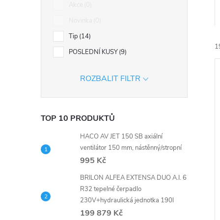
n
Akce
0
Novinka
0
e
Tip
14
l
1
POSLEDNÍ KUSY
9
ROZBALIT FILTR
TOP 10 PRODUKTŮ
í
i
HACO AV JET 150 SB axiální
ventilátor 150 mm, nástěnný/stropní
995 Kč
BRILON ALFEA EXTENSA DUO A.I. 6
R32 tepelné čerpadlo
230V+hydraulická jednotka 190l
199 879 Kč