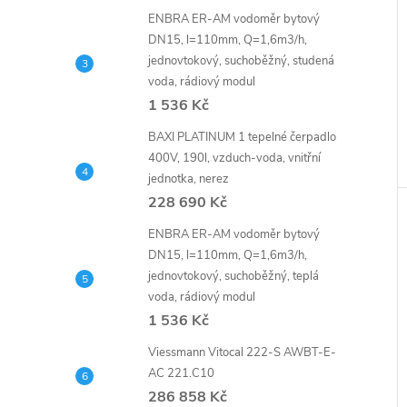
ENBRA ER-AM vodoměr bytový
DN15, l=110mm, Q=1,6m3/h,
jednovtokový, suchoběžný, studená
voda, rádiový modul
1 536 Kč
BAXI PLATINUM 1 tepelné čerpadlo
400V, 190l, vzduch-voda, vnitřní
jednotka, nerez
228 690 Kč
ENBRA ER-AM vodoměr bytový
DN15, l=110mm, Q=1,6m3/h,
jednovtokový, suchoběžný, teplá
voda, rádiový modul
1 536 Kč
Viessmann Vitocal 222-S AWBT-E-
AC 221.C10
286 858 Kč