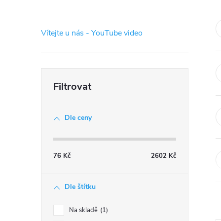
s
t
Vítejte u nás - YouTube video
r
a
n
Dle ceny
n
í
76
Kč
2602
Kč
p
Dle štítku
a
Na skladě
1