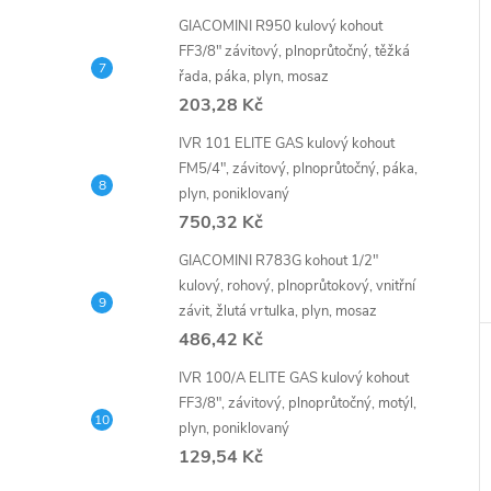
GIACOMINI R950 kulový kohout
FF3/8" závitový, plnoprůtočný, těžká
řada, páka, plyn, mosaz
203,28 Kč
IVR 101 ELITE GAS kulový kohout
FM5/4", závitový, plnoprůtočný, páka,
plyn, poniklovaný
750,32 Kč
GIACOMINI R783G kohout 1/2"
kulový, rohový, plnoprůtokový, vnitřní
závit, žlutá vrtulka, plyn, mosaz
486,42 Kč
IVR 100/A ELITE GAS kulový kohout
FF3/8", závitový, plnoprůtočný, motýl,
plyn, poniklovaný
129,54 Kč