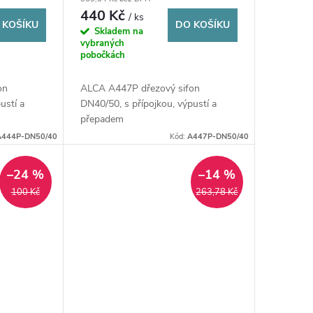
440 Kč
/ ks
 KOŠÍKU
DO KOŠÍKU
Skladem na
vybraných
pobočkách
on
ALCA A447P dřezový sifon
ustí a
DN40/50, s přípojkou, výpustí a
přepadem
A444P-DN50/40
Kód:
A447P-DN50/40
–24 %
–14 %
100 Kč
263,78 Kč