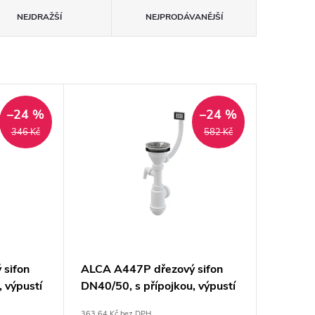
NEJDRAŽŠÍ
NEJPRODÁVANĚJŠÍ
–24 %
–24 %
346 Kč
582 Kč
 sifon
ALCA A447P dřezový sifon
 výpustí
DN40/50, s přípojkou, výpustí
a přepadem
363,64 Kč bez DPH