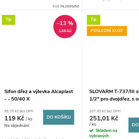
Kód:
HL100G/50
Tip
Tip
–13 %
POSLEDNÍ KUSY
138 Kč
Sifon dřez a výlevka Alcaplast
SLOVARM T-737/III s
- - 50/40 X
1/2" pro dvojdřez, s
na myčku, pračku, PP
98,35 Kč bez DPH
207,45 Kč bez DPH
119 Kč
DO KOŠÍKU
251,01 Kč
/ ks
/ ks
DO
Na objednání
Skladem na
vybraných