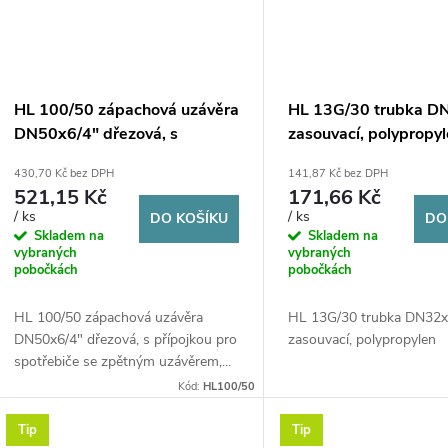
HL 100/50 zápachová uzávěra
HL 13G/30 trubka D
DN50x6/4" dřezová, s
zasouvací, polypropy
přípojkou pro spotřebiče se
430,70 Kč bez DPH
141,87 Kč bez DPH
zpětným uzávěrem,
521,15 Kč
171,66 Kč
polypropylen
/ ks
/ ks
DO KOŠÍKU
DO
Skladem na
Skladem na
vybraných
vybraných
pobočkách
pobočkách
HL 100/50 zápachová uzávěra
HL 13G/30 trubka DN32x
DN50x6/4" dřezová, s přípojkou pro
zasouvací, polypropylen
spotřebiče se zpětným uzávěrem,...
Kód:
HL100/50
Tip
Tip