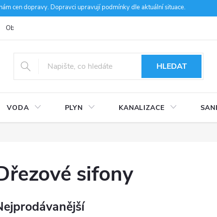
m cen dopravy. Dopravci upravují podmínky dle aktuální situace.
Obchodní podmínky
Kontakty
Ke stažení
Hodnocení obcho
HLEDAT
VODA
PLYN
KANALIZACE
SAN
Dřezové sifony
Nejprodávanější