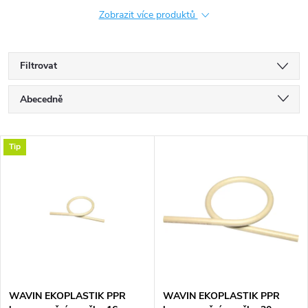
Zobrazit více produktů
Filtrovat
Ř
Abecedně
a
Nejlevnější
V
Tip
Nejdražší
z
ý
Nejprodávanější
e
p
n
i
í
s
p
WAVIN EKOPLASTIK PPR
WAVIN EKOPLASTIK PPR