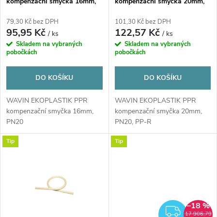
kompenzační smyčka 16mm,
kompenzační smyčka 20mm,
p
PN20, PP-R
PN20, PP-R
r
79,30 Kč bez DPH
101,30 Kč bez DPH
r
95,95 Kč
122,57 Kč
/ ks
/ ks
o
Skladem na vybraných
Skladem na vybraných
o
pobočkách
pobočkách
d
d
DO KOŠÍKU
DO KOŠÍKU
u
u
WAVIN EKOPLASTIK PPR
WAVIN EKOPLASTIK PPR
kompenzační smyčka 16mm,
kompenzační smyčka 20mm,
k
PN20
PN20, PP-R
k
t
Tip
Tip
t
ů
ů
–18 %
ZDAR
17 906,79