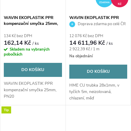
ZDARMA
Kč
WAVIN EKOPLASTIK PPR
WAVIN EKOPLASTIK PPR
kompenzační smyčka 25mm,
kompenzační smyčka 32mm,
Doprava zdarma po celé ČR
PN20, PP-R
PN20, PP-R
134 Kč bez DPH
12 076 Kč bez DPH
162,14 Kč
14 611,96 Kč
/ ks
/ ks
Měrná
2 922,39 Kč / 1 m
Skladem na vybraných
pobočkách
cena:
Na objednání
DO KOŠÍKU
DO KOŠÍKU
WAVIN EKOPLASTIK PPR
HME CU trubka 28x1mm, v
kompenzační smyčka 25mm,
tyčích 5m, neizolovaná,
PN20
chlazení, měď
Tip