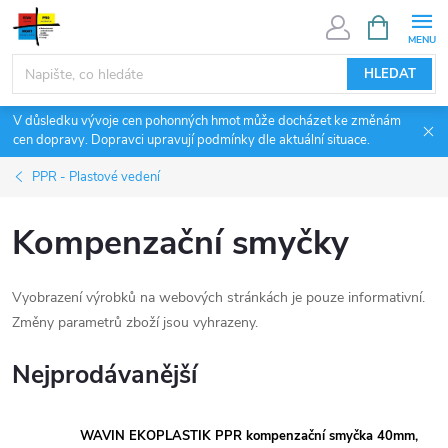
Přejít
NÁKUPNÍ
KOŠÍK
na
obsah
HLEDAT
V důsledku vývoje cen pohonných hmot může docházet ke změnám
cen dopravy. Dopravci upravují podmínky dle aktuální situace.
PPR - Plastové vedení
Kompenzační smyčky
Vyobrazení výrobků na webových stránkách je pouze informativní.
Změny parametrů zboží jsou vyhrazeny.
Nejprodávanější
WAVIN EKOPLASTIK PPR kompenzační smyčka 40mm,