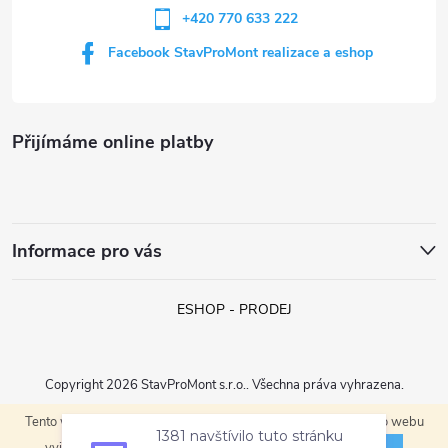
v
+420 770 633 222
k
Facebook StavProMont realizace a eshop
y
v
Přijímáme online platby
ý
p
i
Informace pro vás
s
ESHOP - PRODEJ
u
Copyright 2026
StavProMont s.r.o.
. Všechna práva vyhrazena.
1381 navštívilo tuto stránku
Tento web používá soubory cookie. Dalším procházením tohoto webu
Vytvořil Shoptet
navštívilo tuto stránku
ROZUMÍM
vyjadřujete souhlas s jejich používáním.