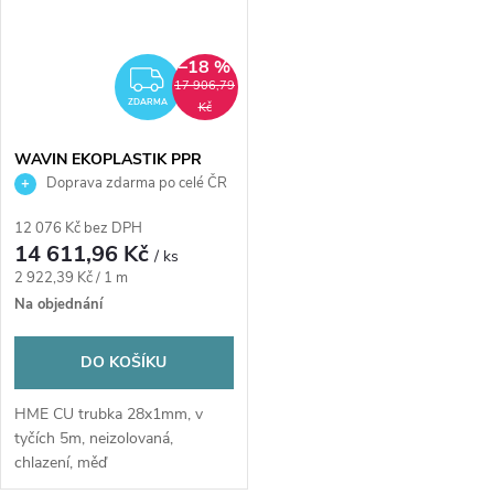
–18 %
ZDARMA
17 906,79
ZDARMA
Kč
WAVIN EKOPLASTIK PPR
kompenzační smyčka 40mm,
Doprava zdarma po celé ČR
PN20, PP-R
12 076 Kč bez DPH
14 611,96 Kč
/ ks
Měrná
2 922,39 Kč / 1 m
cena:
Na objednání
DO KOŠÍKU
HME CU trubka 28x1mm, v
tyčích 5m, neizolovaná,
chlazení, měď