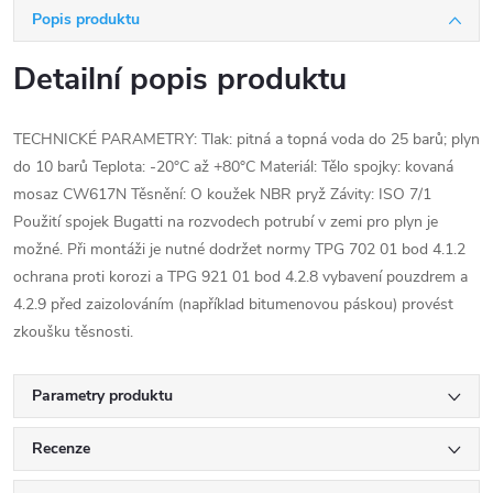
Popis produktu
Detailní popis produktu
TECHNICKÉ PARAMETRY: Tlak: pitná a topná voda do 25 barů; plyn
do 10 barů Teplota: -20°C až +80°C Materiál: Tělo spojky: kovaná
mosaz CW617N Těsnění: O koužek NBR pryž Závity: ISO 7/1
Použití spojek Bugatti na rozvodech potrubí v zemi pro plyn je
možné. Při montáži je nutné dodržet normy TPG 702 01 bod 4.1.2
ochrana proti korozi a TPG 921 01 bod 4.2.8 vybavení pouzdrem a
4.2.9 před zaizolováním (například bitumenovou páskou) provést
zkoušku těsnosti.
Parametry produktu
Recenze