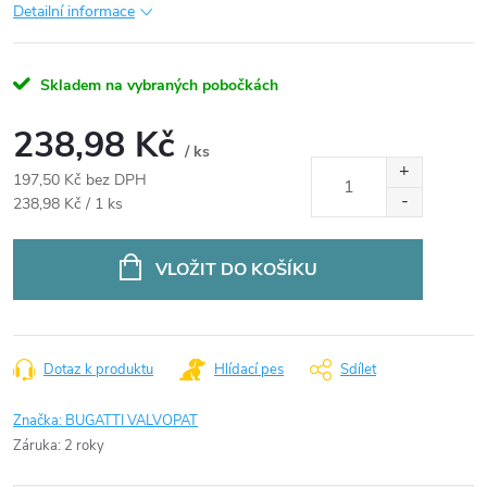
Detailní informace
Skladem na vybraných pobočkách
238,98 Kč
/ ks
197,50 Kč bez DPH
Měrná
238,98 Kč / 1 ks
cena:
VLOŽIT DO KOŠÍKU
Dotaz k produktu
Hlídací pes
Sdílet
Značka:
BUGATTI VALVOPAT
Záruka
:
2 roky