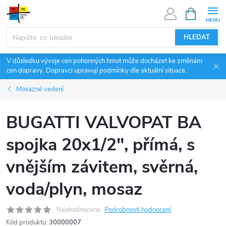
Přejít
NÁKUPNÍ
KOŠÍK
na
obsah
HLEDAT
V důsledku vývoje cen pohonných hmot může docházet ke změnám
cen dopravy. Dopravci upravují podmínky dle aktuální situace.
Mosazné vedení
BUGATTI VALVOPAT BA
spojka 20x1/2", přímá, s
vnějším závitem, svěrná,
voda/plyn, mosaz
Neohodnoceno
Podrobnosti hodnocení
Kód produktu:
30000007