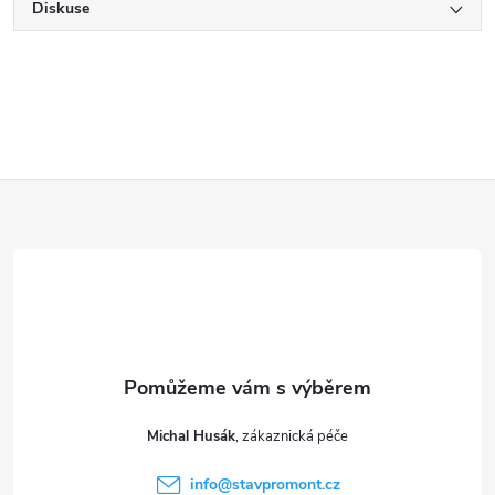
Diskuse
Z
á
p
a
t
Michal Husák
í
info
@
stavpromont.cz