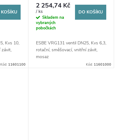
2 254,74 Kč
/ ks
 KOŠÍKU
DO KOŠÍKU
Skladem na
vybraných
pobočkách
, Kvs 10,
ESBE VRG131 ventil DN25, Kvs 6,3,
 závit,
rotační, směšovací, vnitřní závit,
mosaz
Kód:
11601100
Kód:
11601000