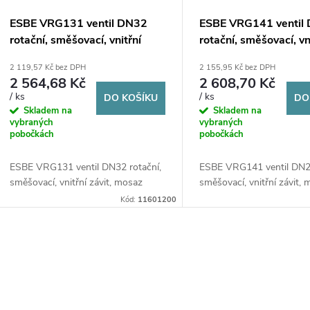
ESBE VRG131 ventil DN32
ESBE VRG141 ventil
rotační, směšovací, vnitřní
rotační, směšovací, vn
závit, mosaz
závit, mosaz
2 119,57 Kč bez DPH
2 155,95 Kč bez DPH
2 564,68 Kč
2 608,70 Kč
/ ks
/ ks
DO KOŠÍKU
DO
Skladem na
Skladem na
vybraných
vybraných
pobočkách
pobočkách
ESBE VRG131 ventil DN32 rotační,
ESBE VRG141 ventil DN25
směšovací, vnitřní závit, mosaz
směšovací, vnitřní závit,
Kód:
11601200
O
v