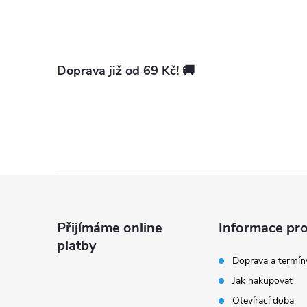
Doprava již od 69 Kč! 🚚
i
Z
á
Přijímáme online
Informace pro
platby
p
Doprava a termín
Jak nakupovat
a
Otevírací doba