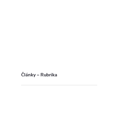
l
í
r
Články – Rubrika