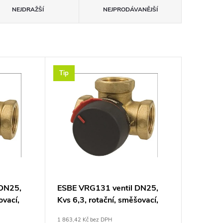
NEJDRAŽŠÍ
NEJPRODÁVANĚJŠÍ
Tip
 DN25,
ESBE VRG131 ventil DN25,
ovací,
Kvs 6,3, rotační, směšovací,
vnitřní závit, mosaz
1 863,42 Kč bez DPH