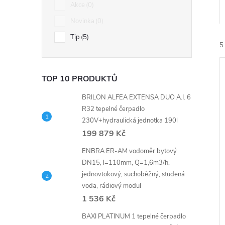
n
Akce
0
Novinka
0
e
Tip
5
5
l
TOP 10 PRODUKTŮ
BRILON ALFEA EXTENSA DUO A.I. 6
R32 tepelné čerpadlo
230V+hydraulická jednotka 190l
í
199 879 Kč
i
ENBRA ER-AM vodoměr bytový
DN15, l=110mm, Q=1,6m3/h,
jednovtokový, suchoběžný, studená
voda, rádiový modul
1 536 Kč
BAXI PLATINUM 1 tepelné čerpadlo