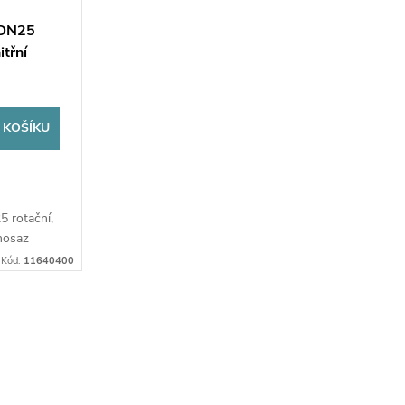
 DN25
itřní
 KOŠÍKU
 rotační,
 mosaz
Kód:
11640400