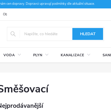
m cen dopravy. Dopravci upravují podmínky dle aktuální situace.
Obchodní podmínky
Kontakty
Ke stažení
Hodnocení obcho
HLEDAT
VODA
PLYN
KANALIZACE
SAN
Směšovací
Nejprodávanější