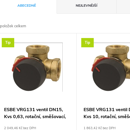
Ř
ABECEDNĚ
NEJLEVNĚJŠÍ
a
položek celkem
z
V
Tip
Tip
e
ý
n
p
p
s
r
p
ESBE VRG131 ventil DN15,
ESBE VRG131 ventil
o
Kvs 0,63, rotační, směšovací,
Kvs 10, rotační, směš
r
vnitřní závit, mosaz
vnitřní závit, mosaz
2 049,46 Kč bez DPH
1 863,42 Kč bez DPH