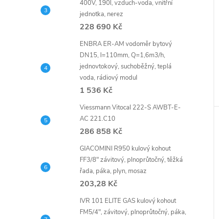
400V, 190l, vzduch-voda, vnitřní
jednotka, nerez
228 690 Kč
ENBRA ER-AM vodoměr bytový
DN15, l=110mm, Q=1,6m3/h,
jednovtokový, suchoběžný, teplá
voda, rádiový modul
1 536 Kč
Viessmann Vitocal 222-S AWBT-E-
AC 221.C10
286 858 Kč
GIACOMINI R950 kulový kohout
FF3/8" závitový, plnoprůtočný, těžká
řada, páka, plyn, mosaz
203,28 Kč
IVR 101 ELITE GAS kulový kohout
FM5/4", závitový, plnoprůtočný, páka,