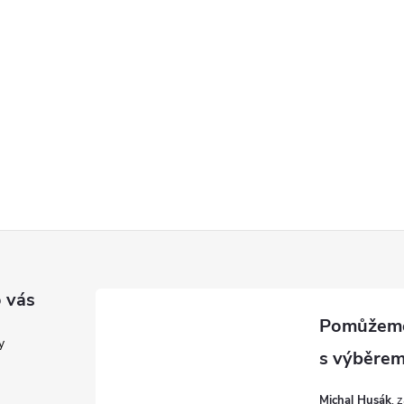
ý
p
s
u
 vás
y
Michal Husák