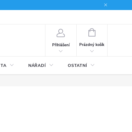
du
Kariera
NÁKUPNÍ
KOŠÍK
Prázdný košík
Přihlášení
ITA
NÁŘADÍ
OSTATNÍ
STAVEBNI