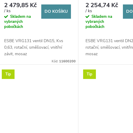
d
2 479,85 Kč
2 254,74 Kč
o
/ ks
/ ks
DO KOŠÍKU
DO
u
Skladem na
Skladem na
d
vybraných
vybraných
pobočkách
pobočkách
k
u
ESBE VRG131 ventil DN15, Kvs
ESBE VRG131 ventil DN25
t
0,63, rotační, směšovací, vnitřní
rotační, směšovací, vnitřní
k
závit, mosaz
mosaz
ů
Kód:
11600200
t
Tip
Tip
ů