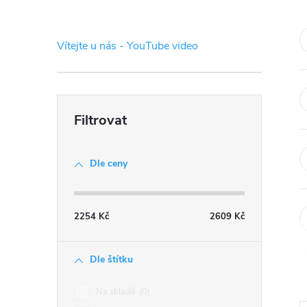
s
t
Vítejte u nás - YouTube video
r
a
n
Dle ceny
n
í
2254
Kč
2609
Kč
p
Dle štítku
a
Na skladě
0