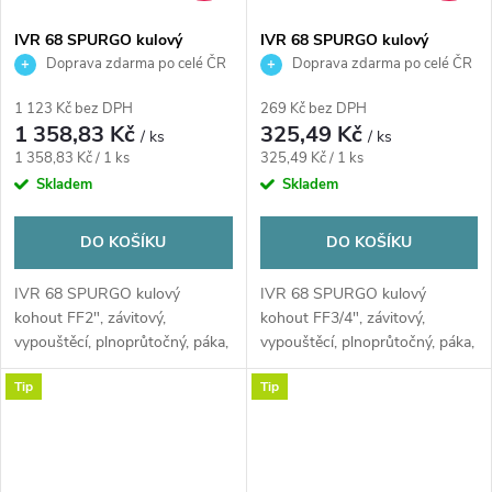
IVR 68 SPURGO kulový
IVR 68 SPURGO kulový
kohout FF2", závitový,
kohout FF3/4", závitový,
Doprava zdarma po celé ČR
Doprava zdarma po celé ČR
vypouštěcí, plnoprůtočný,
vypouštěcí, plnoprůtočný,
páka, voda, poniklovaný
páka, voda, poniklovaný
1 123 Kč bez DPH
269 Kč bez DPH
1 358,83 Kč
325,49 Kč
/ ks
/ ks
Měrná
Měrná
1 358,83 Kč / 1 ks
325,49 Kč / 1 ks
cena:
cena:
Skladem
Skladem
DO KOŠÍKU
DO KOŠÍKU
IVR 68 SPURGO kulový
IVR 68 SPURGO kulový
kohout FF2", závitový,
kohout FF3/4", závitový,
vypouštěcí, plnoprůtočný, páka,
vypouštěcí, plnoprůtočný, páka,
voda, poniklovaný
voda, poniklovaný
Tip
Tip