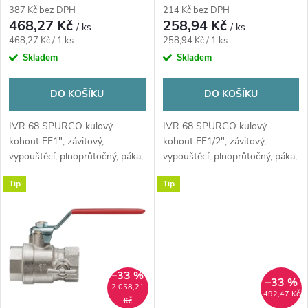
r
páka, voda, poniklovaný
páka, voda, poniklovaný
387 Kč bez DPH
214 Kč bez DPH
r
468,27 Kč
258,94 Kč
/ ks
/ ks
o
Měrná
Měrná
468,27 Kč / 1 ks
258,94 Kč / 1 ks
o
cena:
cena:
Skladem
Skladem
d
d
DO KOŠÍKU
DO KOŠÍKU
u
u
IVR 68 SPURGO kulový
IVR 68 SPURGO kulový
k
kohout FF1", závitový,
kohout FF1/2", závitový,
k
vypouštěcí, plnoprůtočný, páka,
vypouštěcí, plnoprůtočný, páka,
voda, poniklovaný
voda, poniklovaný
t
Tip
Tip
t
ů
ů
–33 %
–33 %
2 058,21
492,47 Kč
Kč