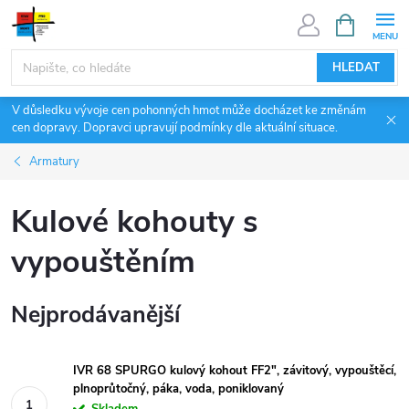
Přejít
NÁKUPNÍ
KOŠÍK
na
obsah
HLEDAT
V důsledku vývoje cen pohonných hmot může docházet ke změnám
cen dopravy. Dopravci upravují podmínky dle aktuální situace.
Armatury
Kulové kohouty s
vypouštěním
Nejprodávanější
IVR 68 SPURGO kulový kohout FF2", závitový, vypouštěcí,
plnoprůtočný, páka, voda, poniklovaný
Skladem