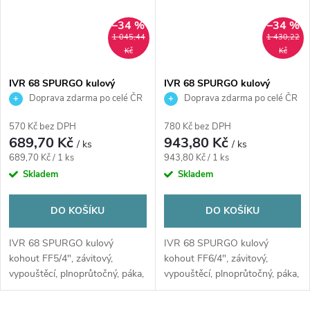
–34 %
–34 %
1 045,44
1 430,22
Kč
Kč
IVR 68 SPURGO kulový
IVR 68 SPURGO kulový
kohout FF5/4", závitový,
kohout FF6/4", závitový,
Doprava zdarma po celé ČR
Doprava zdarma po celé ČR
vypouštěcí, plnoprůtočný,
vypouštěcí, plnoprůtočný,
páka, voda, poniklovaný
páka, voda, poniklovaný
570 Kč bez DPH
780 Kč bez DPH
689,70 Kč
943,80 Kč
/ ks
/ ks
Měrná
Měrná
689,70 Kč / 1 ks
943,80 Kč / 1 ks
cena:
cena:
Skladem
Skladem
DO KOŠÍKU
DO KOŠÍKU
IVR 68 SPURGO kulový
IVR 68 SPURGO kulový
kohout FF5/4", závitový,
kohout FF6/4", závitový,
vypouštěcí, plnoprůtočný, páka,
vypouštěcí, plnoprůtočný, páka,
voda, poniklovaný
voda, poniklovaný