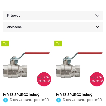
Filtrovat
Ř
Abecedně
a
Nejlevnější
V
Tip
Tip
Nejdražší
z
ý
Nejprodávanější
e
p
n
i
–33 %
–33 %
709,06 Kč
392,04 Kč
í
s
p
IVR 68 SPURGO kulový
IVR 68 SPURGO kulový
kohout FF1", závitový,
kohout FF1/2", závitový,
Doprava zdarma po celé ČR
Doprava zdarma po celé ČR
p
vypouštěcí, plnoprůtočný,
vypouštěcí, plnoprůtočný,