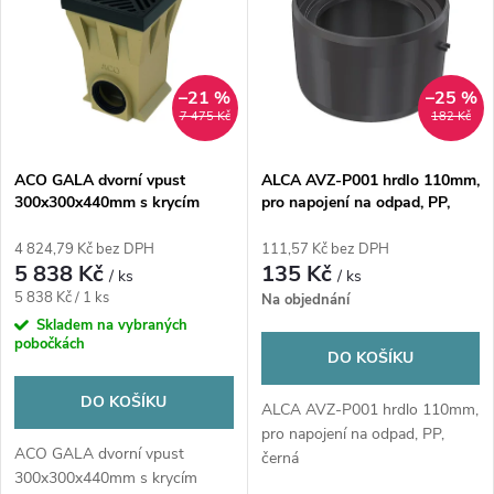
ý
e
p
n
i
–21 %
–25 %
7 475 Kč
182 Kč
í
s
p
ACO GALA dvorní vpust
ALCA AVZ-P001 hrdlo 110mm,
300x300x440mm s krycím
pro napojení na odpad, PP,
p
roštem, polymerbeton
černá
r
4 824,79 Kč bez DPH
111,57 Kč bez DPH
r
5 838 Kč
135 Kč
/ ks
/ ks
o
Měrná
5 838 Kč / 1 ks
Na objednání
o
cena:
Skladem na vybraných
pobočkách
d
DO KOŠÍKU
d
u
DO KOŠÍKU
ALCA AVZ-P001 hrdlo 110mm,
u
pro napojení na odpad, PP,
ACO GALA dvorní vpust
k
černá
300x300x440mm s krycím