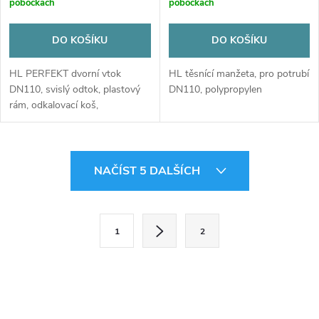
pobočkách
pobočkách
DO KOŠÍKU
DO KOŠÍKU
HL PERFEKT dvorní vtok
HL těsnící manžeta, pro potrubí
DN110, svislý odtok, plastový
DN110, polypropylen
rám, odkalovací koš,
polypropylen/litina
O
NAČÍST 5 DALŠÍCH
v
l
S
1
2
t
á
r
d
á
a
n