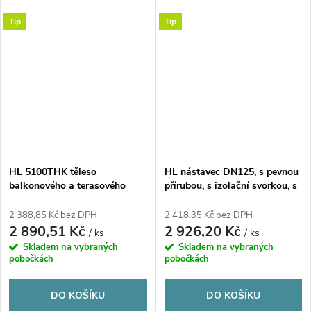
Tip
Tip
HL 5100THK těleso
HL nástavec DN125, s pevnou
balkonového a terasového
přírubou, s izolační svorkou, s
vtoku DN75 s ležatým
asfaltovou manžetou,
odtokem a s asfaltovou
polypropylen
2 388,85 Kč bez DPH
2 418,35 Kč bez DPH
izolační manžetou, PP
2 890,51 Kč
2 926,20 Kč
/ ks
/ ks
Skladem na vybraných
Skladem na vybraných
pobočkách
pobočkách
DO KOŠÍKU
DO KOŠÍKU