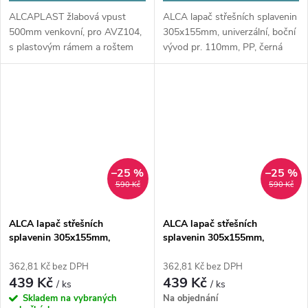
ALCAPLAST žlabová vpust
ALCA lapač střešních splavenin
500mm venkovní, pro AVZ104,
305x155mm, univerzální, boční
s plastovým rámem a roštem
vývod pr. 110mm, PP, černá
A15, černá
–25 %
–25 %
590 Kč
590 Kč
ALCA lapač střešních
ALCA lapač střešních
splavenin 305x155mm,
splavenin 305x155mm,
univerzální, přímý vývod pr.
univerzální, přímý vývod
110mm, PP, černá
pr.125mm, PP, černá
362,81 Kč bez DPH
362,81 Kč bez DPH
439 Kč
439 Kč
/ ks
/ ks
Skladem na vybraných
Na objednání