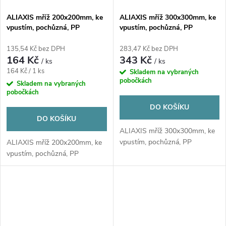
ALIAXIS mříž 200x200mm, ke
ALIAXIS mříž 300x300mm, ke
vpustím, pochůzná, PP
vpustím, pochůzná, PP
135,54 Kč bez DPH
283,47 Kč bez DPH
164 Kč
343 Kč
/ ks
/ ks
Měrná
164 Kč / 1 ks
Skladem na vybraných
pobočkách
cena:
Skladem na vybraných
pobočkách
DO KOŠÍKU
DO KOŠÍKU
ALIAXIS mříž 300x300mm, ke
vpustím, pochůzná, PP
ALIAXIS mříž 200x200mm, ke
vpustím, pochůzná, PP