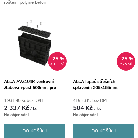
k
roštem, polymerbeton
t
t
ů
ů
–25 %
–25 %
3 141 Kč
678 Kč
ALCA AVZ104R venkovní
ALCA lapač střešních
žlabová vpust 500mm, pro
splavenin 305x155mm,
AVZ104, s plastovým rámem a
univerzální, boční vývod pr.
roštem A15, černá
110mm, PP, černá
1 931,40 Kč bez DPH
416,53 Kč bez DPH
2 337 Kč
504 Kč
/ ks
/ ks
Na objednání
Na objednání
DO KOŠÍKU
DO KOŠÍKU