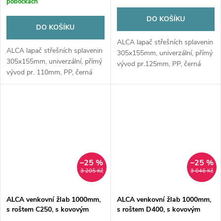
pobočkách
DO KOŠÍKU
DO KOŠÍKU
ALCA lapač střešních splavenin
ALCA lapač střešních splavenin
305x155mm, univerzální, přímý
305x155mm, univerzální, přímý
vývod pr.125mm, PP, černá
vývod pr. 110mm, PP, černá
–25 %
–25 %
3 205 Kč
3 046 Kč
ALCA venkovní žlab 1000mm,
ALCA venkovní žlab 1000mm,
s roštem C250, s kovovým
s roštem D400, s kovovým
rámem, PP, černá
rámem, PP, černá