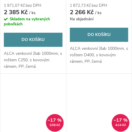
1 971,07 Kč bez DPH
1 872,73 Kč bez DPH
2 385 Kč
2 266 Kč
/ ks
/ ks
Skladem na vybraných
Na objednání
pobočkách
DO KOŠÍKU
DO KOŠÍKU
ALCA venkovní žlab 1000mm, s
ALCA venkovní žlab 1000mm, s
roštem D400, s kovovým
roštem C250, s kovovým
rámem, PP, černá
rámem, PP, černá
–17 %
–17 %
198 Kč
414 Kč