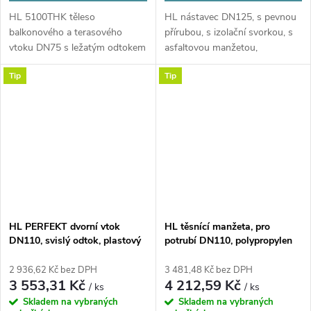
HL 5100THK těleso
HL nástavec DN125, s pevnou
balkonového a terasového
přírubou, s izolační svorkou, s
vtoku DN75 s ležatým odtokem
asfaltovou manžetou,
a s asfaltovou izolační...
polypropylen
Tip
Tip
HL PERFEKT dvorní vtok
HL těsnící manžeta, pro
DN110, svislý odtok, plastový
potrubí DN110, polypropylen
rám, odkalovací koš,
polypropylen/litina
2 936,62 Kč bez DPH
3 481,48 Kč bez DPH
3 553,31 Kč
4 212,59 Kč
/ ks
/ ks
Skladem na vybraných
Skladem na vybraných