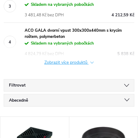
Skladem na vybraných pobočkách
3 481,48 Kč bez DPH
4 212,59 Kč
ACO GALA dvorní vpust 300x300x440mm s krycím
roštem, polymerbeton
Skladem na vybraných pobočkách
4 824,79 Kč bez DPH
5 838 Kč
Zobrazit více produktů
Filtrovat
Ř
Abecedně
a
Nejlevnější
V
Nejdražší
z
Nejprodávanější