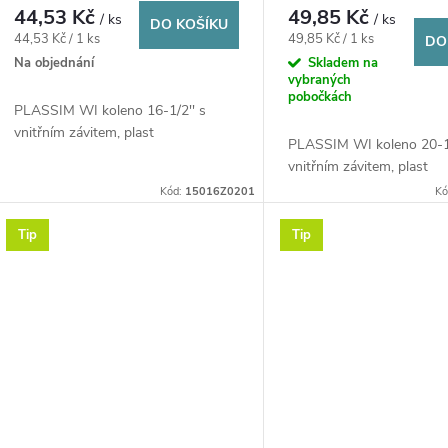
d
44,53 Kč
49,85 Kč
/ ks
/ ks
o
DO KOŠÍKU
Měrná
Měrná
44,53 Kč / 1 ks
49,85 Kč / 1 ks
DO
u
cena:
cena:
Na objednání
Skladem na
d
vybraných
pobočkách
k
PLASSIM WI koleno 16-1/2'' s
u
vnitřním závitem, plast
PLASSIM WI koleno 20-1/
t
vnitřním závitem, plast
k
Kód:
15016Z0201
Kó
ů
t
Tip
Tip
ů