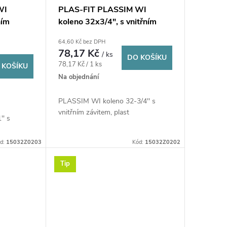
WI
PLAS-FIT PLASSIM WI
ním
koleno 32x3/4", s vnitřním
, plast
závitem, svěrné, voda, plast
64,60 Kč bez DPH
78,17 Kč
/ ks
DO KOŠÍKU
Měrná
78,17 Kč / 1 ks
 KOŠÍKU
cena:
Na objednání
PLASSIM WI koleno 32-3/4'' s
vnitřním závitem, plast
' s
d:
15032Z0203
Kód:
15032Z0202
Tip