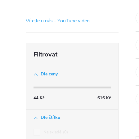
s
t
Vítejte u nás - YouTube video
r
a
n
Dle ceny
n
í
44
Kč
616
Kč
p
Dle štítku
a
Na skladě
0