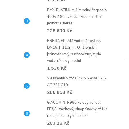
1 536 Kč
BAXI PLATINUM 1 tepelné čerpadlo
400V, 190l, vzduch-voda, vnitřní
jednotka, nerez
228 690 Kč
ENBRA ER-AM vodoměr bytový
DN15, l=110mm, Q=1,6m3/h,
jednovtokový, suchoběžný, teplá
voda, rádiový modul
1 536 Kč
Viessmann Vitocal 222-S AWBT-E-
AC 221.C10
286 858 Kč
GIACOMINI R950 kulový kohout
FF3/8" závitový, plnoprůtočný, těžká
řada, páka, plyn, mosaz
203,28 Kč