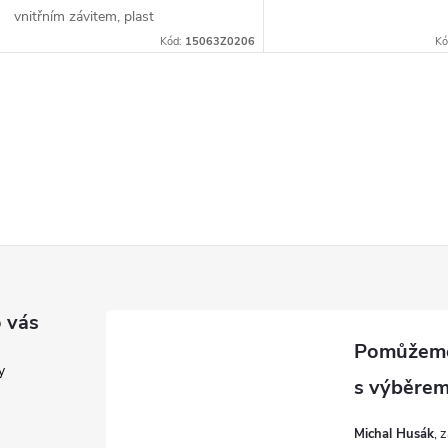
vnitřním závitem, plast
Kód:
15063Z0206
Kó
O
v
á
d
a
 vás
c
y
Michal Husák
p