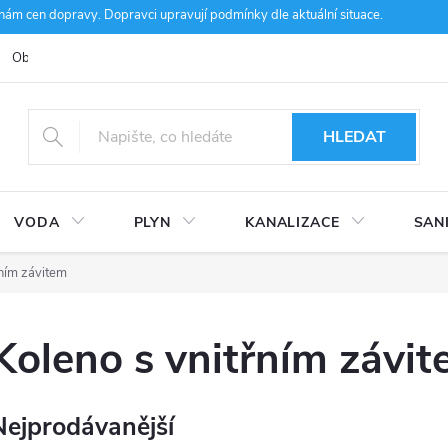
m cen dopravy. Dopravci upravují podmínky dle aktuální situace.
Obchodní podmínky
Kontakty
Ke stažení
Hodnocení obcho
HLEDAT
VODA
PLYN
KANALIZACE
SAN
řním závitem
Koleno s vnitřním závi
Nejprodávanější