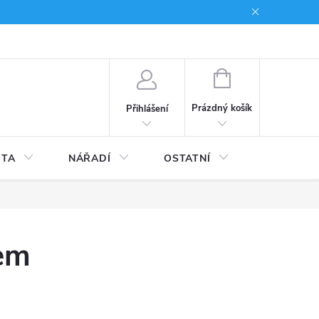
du
Kariera
NÁKUPNÍ
KOŠÍK
Prázdný košík
Přihlášení
ITA
NÁŘADÍ
OSTATNÍ
STAVEBNI
tem