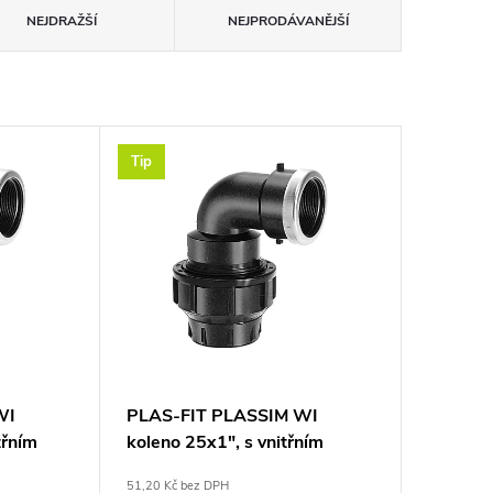
NEJDRAŽŠÍ
NEJPRODÁVANĚJŠÍ
Tip
WI
PLAS-FIT PLASSIM WI
třním
koleno 25x1", s vnitřním
, plast
závitem, svěrné, voda, plast
51,20 Kč bez DPH