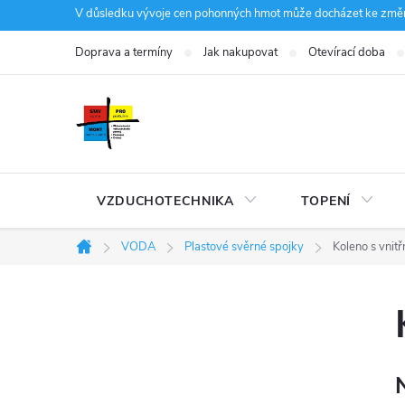
Přejít
V důsledku vývoje cen pohonných hmot může docházet ke změná
na
Doprava a termíny
Jak nakupovat
Otevírací doba
obsah
VZDUCHOTECHNIKA
TOPENÍ
VODA
Plastové svěrné spojky
Koleno s vnit
Domů
P
o