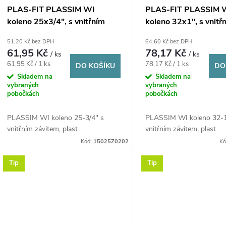
PLAS-FIT PLASSIM WI
PLAS-FIT PLASSIM 
koleno 25x3/4", s vnitřním
koleno 32x1", s vnitř
závitem, svěrné, voda, plast
závitem, svěrné, voda
51,20 Kč bez DPH
64,60 Kč bez DPH
61,95 Kč
78,17 Kč
/ ks
/ ks
Měrná
Měrná
61,95 Kč / 1 ks
78,17 Kč / 1 ks
DO KOŠÍKU
DO
cena:
cena:
Skladem na
Skladem na
vybraných
vybraných
pobočkách
pobočkách
PLASSIM WI koleno 25-3/4'' s
PLASSIM WI koleno 32-1'
vnitřním závitem, plast
vnitřním závitem, plast
Kód:
15025Z0202
Kó
Tip
Tip