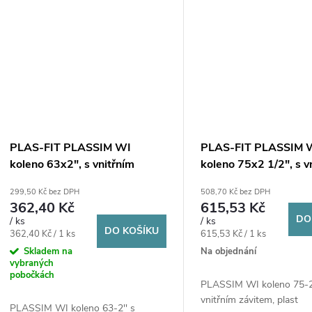
PLAS-FIT PLASSIM WI
PLAS-FIT PLASSIM 
koleno 63x2", s vnitřním
koleno 75x2 1/2", s v
závitem, svěrné, voda, plast
závitem, svěrné, voda
299,50 Kč bez DPH
508,70 Kč bez DPH
362,40 Kč
615,53 Kč
DO
/ ks
/ ks
DO KOŠÍKU
Měrná
Měrná
362,40 Kč / 1 ks
615,53 Kč / 1 ks
cena:
cena:
Skladem na
Na objednání
vybraných
pobočkách
PLASSIM WI koleno 75-2 
vnitřním závitem, plast
PLASSIM WI koleno 63-2'' s