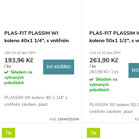
PLAS-FIT PLASSIM WI
PLAS-FIT PLASSIM 
koleno 40x1 1/4", s vnitřním
koleno 50x1 1/2", s v
závitem, svěrné, voda, plast
závitem, svěrné, voda
160,30 Kč bez DPH
218,10 Kč bez DPH
193,96 Kč
263,90 Kč
/ ks
/ ks
DO KOŠÍKU
DO
Měrná
263,90 Kč / 1 ks
Skladem na
vybraných
cena:
Skladem na
pobočkách
vybraných
pobočkách
PLASSIM WI koleno 40-1 1/4'' s
vnitřním závitem, plast
PLASSIM WI koleno 50-1 
vnitřním závitem, plast
Kód:
15040Z0204
Kó
Tip
Tip