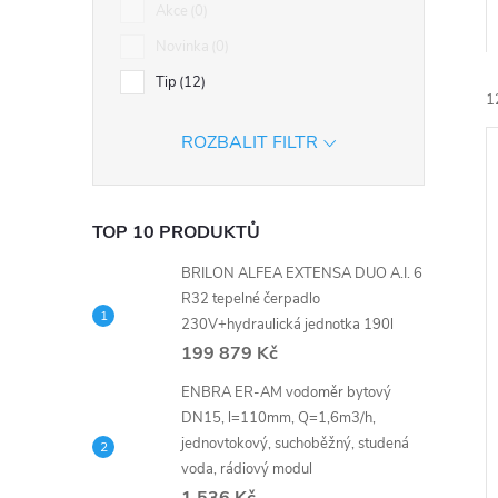
n
Akce
0
Novinka
0
e
Tip
12
1
l
ROZBALIT FILTR
TOP 10 PRODUKTŮ
BRILON ALFEA EXTENSA DUO A.I. 6
í
R32 tepelné čerpadlo
i
230V+hydraulická jednotka 190l
199 879 Kč
ENBRA ER-AM vodoměr bytový
DN15, l=110mm, Q=1,6m3/h,
jednovtokový, suchoběžný, studená
voda, rádiový modul