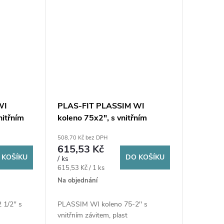
WI
PLAS-FIT PLASSIM WI
nitřním
koleno 75x2", s vnitřním
, plast
závitem, svěrné, voda, plast
508,70 Kč bez DPH
615,53 Kč
 KOŠÍKU
DO KOŠÍKU
/ ks
Měrná
615,53 Kč / 1 ks
cena:
Na objednání
1/2'' s
PLASSIM WI koleno 75-2'' s
vnitřním závitem, plast