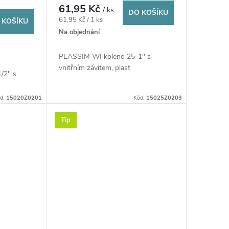
61,95 Kč
/ ks
DO KOŠÍKU
Měrná
61,95 Kč / 1 ks
 KOŠÍKU
cena:
Na objednání
PLASSIM WI koleno 25-1'' s
vnitřním závitem, plast
2'' s
d:
15020Z0201
Kód:
15025Z0203
Tip