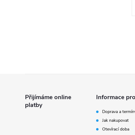
l
Z
á
Přijímáme online
Informace pro
platby
p
Doprava a termín
í
Jak nakupovat
a
Otevírací doba