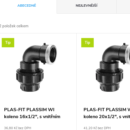
Ř
ABECEDNĚ
NEJLEVNĚJŠÍ
a
2
položek celkem
z
V
Tip
Tip
e
ý
n
p
p
s
r
p
PLAS-FIT PLASSIM WI
PLAS-FIT PLASSIM 
o
koleno 16x1/2", s vnitřním
koleno 20x1/2", s vni
r
závitem, svěrné, voda, plast
závitem, svěrné, voda
36,80 Kč bez DPH
41,20 Kč bez DPH