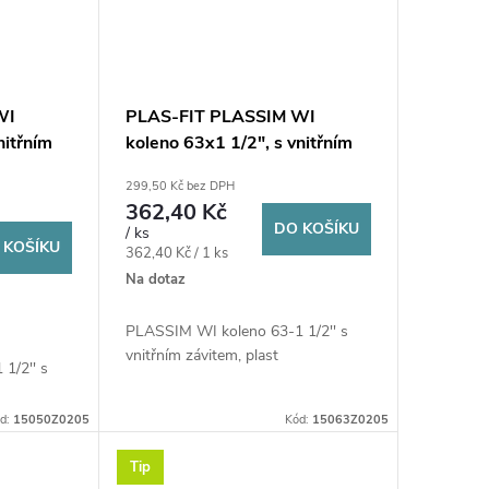
WI
PLAS-FIT PLASSIM WI
nitřním
koleno 63x1 1/2", s vnitřním
, plast
závitem, svěrné, voda, plast
299,50 Kč bez DPH
362,40 Kč
DO KOŠÍKU
/ ks
 KOŠÍKU
Měrná
362,40 Kč / 1 ks
cena:
Na dotaz
PLASSIM WI koleno 63-1 1/2'' s
vnitřním závitem, plast
1/2'' s
d:
15050Z0205
Kód:
15063Z0205
Tip