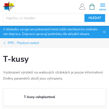
Přejít
NÁKUPNÍ
KOŠÍK
na
obsah
HLEDAT
V důsledku vývoje cen pohonných hmot může docházet ke změnám
cen dopravy. Dopravci upravují podmínky dle aktuální situace.
PPR - Plastové vedení
T-kusy
Vyobrazení výrobků na webových stránkách je pouze informativní.
Změny parametrů zboží jsou vyhrazeny.
T-kusy celoplastové