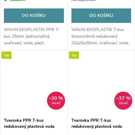
DO KOŠÍKU
DO KOŠÍKU
WAVIN EKOPLASTIK PPR T-
WAVIN EKOPLASTIK T-kus
kus 25mm, jednoznačný,
dvousměrně redukovaný
svařovací, voda, plast
32x20x20mm, svařovací, voda,
PP-R, šedá
Tip
Tip
–30 %
–37 %
26 Kč
62 Kč
Tvarovka PPR T-kus
Tvarovka PPR T-kus
redukovaný plastová voda
redukovaný plastová voda
20x16x20 mm Ekoplastik
25x20x20 mm Ekoplastik