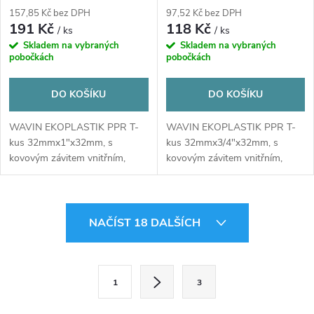
157,85 Kč bez DPH
97,52 Kč bez DPH
191 Kč
118 Kč
/ ks
/ ks
Skladem na vybraných
Skladem na vybraných
pobočkách
pobočkách
DO KOŠÍKU
DO KOŠÍKU
WAVIN EKOPLASTIK PPR T-
WAVIN EKOPLASTIK PPR T-
kus 32mmx1"x32mm, s
kus 32mmx3/4"x32mm, s
kovovým závitem vnitřním,
kovovým závitem vnitřním,
svařovací, voda, plast
svařovací, voda, plast
O
NAČÍST 18 DALŠÍCH
v
l
S
1
3
t
á
r