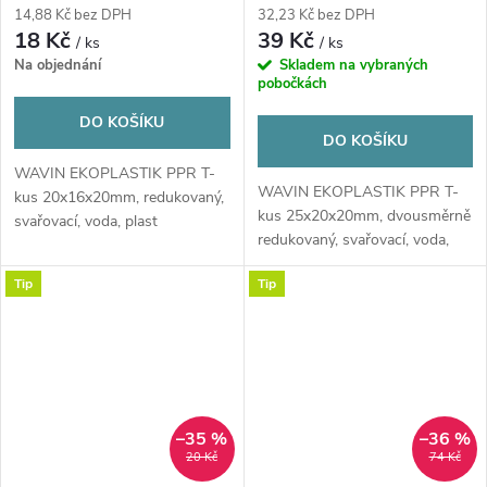
14,88 Kč bez DPH
32,23 Kč bez DPH
18 Kč
39 Kč
/ ks
/ ks
Na objednání
Skladem na vybraných
pobočkách
DO KOŠÍKU
DO KOŠÍKU
WAVIN EKOPLASTIK PPR T-
WAVIN EKOPLASTIK PPR T-
kus 20x16x20mm, redukovaný,
kus 25x20x20mm, dvousměrně
svařovací, voda, plast
redukovaný, svařovací, voda,
plast u.
Tip
Tip
–35 %
–36 %
20 Kč
74 Kč