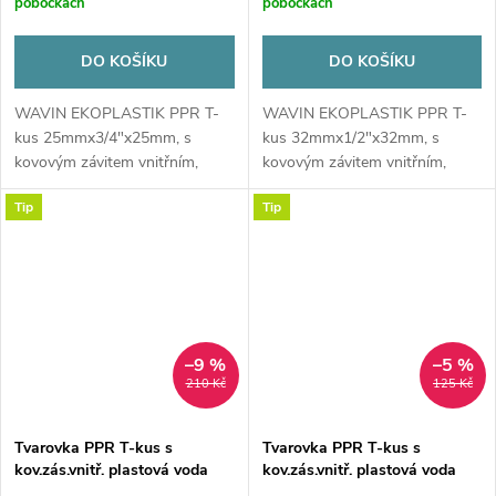
pobočkách
pobočkách
DO KOŠÍKU
DO KOŠÍKU
WAVIN EKOPLASTIK PPR T-
WAVIN EKOPLASTIK PPR T-
kus 25mmx3/4"x25mm, s
kus 32mmx1/2"x32mm, s
kovovým závitem vnitřním,
kovovým závitem vnitřním,
svařovací, voda, plast
svařovací, voda, plast
Tip
Tip
–9 %
–5 %
210 Kč
125 Kč
Tvarovka PPR T-kus s
Tvarovka PPR T-kus s
kov.zás.vnitř. plastová voda
kov.zás.vnitř. plastová voda
32x1x32 mm Ekoplastik
32x3/4x32 mm Ekoplastik