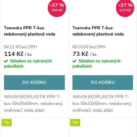
–37 %
–37 %
181 Kč
117 Kč
Tvarovka PPR T-kus
Tvarovka PPR T-kus
redukovaný plastová voda
redukovaný plastová voda
50x25x50 mm Ekoplastik
50x32x50 mm Ekoplastik
94,21 Kč bez DPH
60,33 Kč bez DPH
114 Kč
73 Kč
/ ks
/ ks
Skladem na vybraných
Skladem na vybraných
pobočkách
pobočkách
DO KOŠÍKU
DO KOŠÍKU
WAVIN EKOPLASTIK PPR T-
WAVIN EKOPLASTIK PPR T-
kus 50x25x50mm, redukovaný,
kus 50x32x50mm, redukovaný,
svařovací, voda, plast
svařovací, voda, plast
Tip
Tip