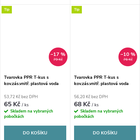
Tip
Tip
–17 %
–10 %
79 Kč
76 Kč
Tvarovka PPR T-kus s
Tvarovka PPR T-kus s
kov.zás.vnitř. plastová voda
kov.zás.vnitř. plastová voda
20x1/2x20 mm Ekoplastik
25x1/2x25 mm Ekoplastik
53,72 Kč bez DPH
56,20 Kč bez DPH
65 Kč
68 Kč
/ ks
/ ks
Skladem na vybraných
Skladem na vybraných
pobočkách
pobočkách
DO KOŠÍKU
DO KOŠÍKU