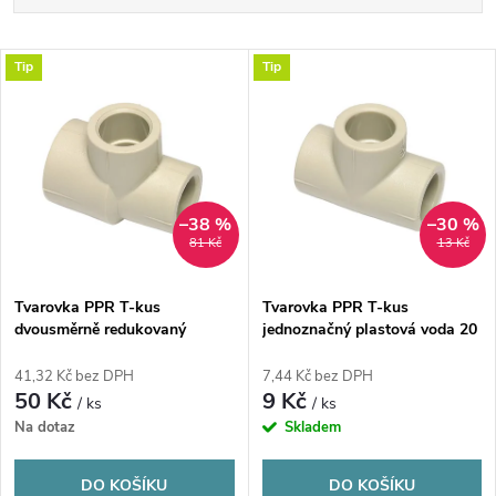
a
Nejlevnější
V
Tip
Tip
Nejdražší
z
ý
Nejprodávanější
e
p
n
i
–38 %
–30 %
81 Kč
13 Kč
í
s
p
Tvarovka PPR T-kus
Tvarovka PPR T-kus
dvousměrně redukovaný
jednoznačný plastová voda 20
p
plastová voda 32x25x25
mm Ekoplastik
r
Ekoplastik
41,32 Kč bez DPH
7,44 Kč bez DPH
r
50 Kč
9 Kč
/ ks
/ ks
o
Na dotaz
Skladem
o
d
DO KOŠÍKU
DO KOŠÍKU