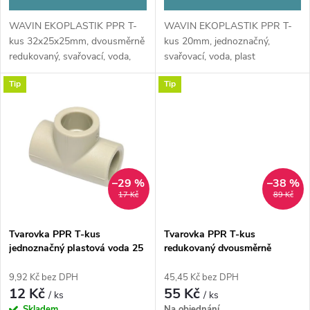
d
u
WAVIN EKOPLASTIK PPR T-
WAVIN EKOPLASTIK PPR T-
u
kus 32x25x25mm, dvousměrně
kus 20mm, jednoznačný,
k
redukovaný, svařovací, voda,
svařovací, voda, plast
k
plast
Tip
Tip
t
t
ů
ů
–29 %
–38 %
17 Kč
89 Kč
Tvarovka PPR T-kus
Tvarovka PPR T-kus
jednoznačný plastová voda 25
redukovaný dvousměrně
mm Ekoplastik
plastová voda 32x20x20 mm
Ekoplastik
9,92 Kč bez DPH
45,45 Kč bez DPH
12 Kč
55 Kč
/ ks
/ ks
Skladem
Na objednání