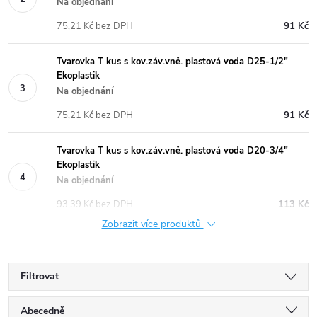
Na objednání
75,21 Kč bez DPH
91 Kč
Tvarovka T kus s kov.záv.vně. plastová voda D25-1/2"
Ekoplastik
Na objednání
75,21 Kč bez DPH
91 Kč
Tvarovka T kus s kov.záv.vně. plastová voda D20-3/4"
Ekoplastik
Na objednání
93,39 Kč bez DPH
113 Kč
Zobrazit více produktů
Filtrovat
Ř
Abecedně