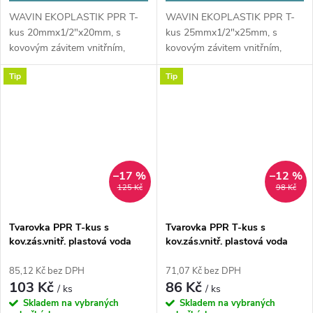
WAVIN EKOPLASTIK PPR T-
WAVIN EKOPLASTIK PPR T-
kus 20mmx1/2"x20mm, s
kus 25mmx1/2"x25mm, s
kovovým závitem vnitřním,
kovovým závitem vnitřním,
svařovací, voda, plast
svařovací, voda, plast
Tip
Tip
–17 %
–12 %
125 Kč
98 Kč
Tvarovka PPR T-kus s
Tvarovka PPR T-kus s
kov.zás.vnitř. plastová voda
kov.zás.vnitř. plastová voda
25x3/4x25 mm Ekoplastik
32x1/2"x32 mm Ekoplastik
85,12 Kč bez DPH
71,07 Kč bez DPH
103 Kč
86 Kč
/ ks
/ ks
Skladem na vybraných
Skladem na vybraných