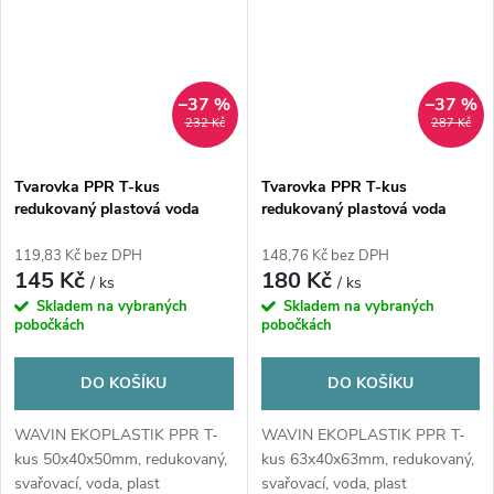
–37 %
–37 %
232 Kč
287 Kč
Tvarovka PPR T-kus
Tvarovka PPR T-kus
redukovaný plastová voda
redukovaný plastová voda
50x40x50 mm Ekoplastik
63x40x63 mm Ekoplastik
119,83 Kč bez DPH
148,76 Kč bez DPH
145 Kč
180 Kč
/ ks
/ ks
Skladem na vybraných
Skladem na vybraných
pobočkách
pobočkách
DO KOŠÍKU
DO KOŠÍKU
WAVIN EKOPLASTIK PPR T-
WAVIN EKOPLASTIK PPR T-
kus 50x40x50mm, redukovaný,
kus 63x40x63mm, redukovaný,
svařovací, voda, plast
svařovací, voda, plast