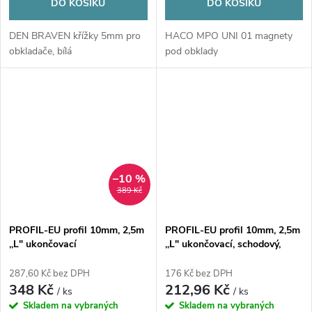
DO KOŠÍKU
DO KOŠÍKU
DEN BRAVEN křížky 5mm pro
HACO MPO UNI 01 magnety
obkladače, bílá
pod obklady
–10 %
389 Kč
PROFIL-EU profil 10mm, 2,5m
PROFIL-EU profil 10mm, 2,5m
,,L" ukončovací
,,L" ukončovací, schodový,
kovový, hliník, elox přírodní
287,60 Kč bez DPH
176 Kč bez DPH
348 Kč
212,96 Kč
/ ks
/ ks
Skladem na vybraných
Skladem na vybraných