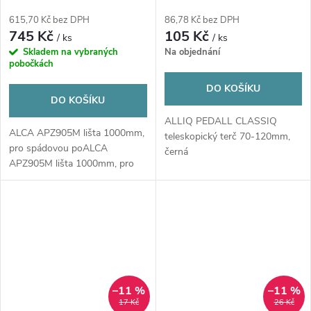
oboustranná, nerez mat
černá
615,70 Kč bez DPH
86,78 Kč bez DPH
745 Kč
105 Kč
/ ks
/ ks
Skladem na vybraných
Na objednání
pobočkách
DO KOŠÍKU
DO KOŠÍKU
ALLIQ PEDALL CLASSIQ
ALCA APZ905M lišta 1000mm,
teleskopický terč 70-120mm,
pro spádovou poALCA
černá
APZ905M lišta 1000mm, pro
spádovou podlahu,...
–11 %
–11 %
17 Kč
26 Kč