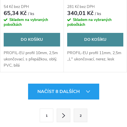
PVC, bílá
54 Kč bez DPH
281 Kč bez DPH
65,34 Kč
340,01 Kč
/ ks
/ ks
Skladem na vybraných
Skladem na vybraných
pobočkách
pobočkách
DO KOŠÍKU
DO KOŠÍKU
PROFIL-EU profil 10mm, 2,5m
PROFIL-EU profil 11mm, 2,5m
ukončovací, s přepážkou, oblý,
,,L" ukončovací, nerez, lesk
PVC, bílá
O
NAČÍST 8 DALŠÍCH
v
l
S
1
2
t
á