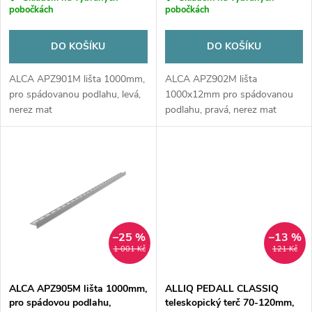
o
o
pobočkách
pobočkách
d
d
DO KOŠÍKU
DO KOŠÍKU
u
u
ALCA APZ901M lišta 1000mm,
ALCA APZ902M lišta
pro spádovanou podlahu, levá,
1000x12mm pro spádovanou
k
nerez mat
podlahu, pravá, nerez mat
k
t
t
ů
ů
–25 %
–13 %
1 001 Kč
121 Kč
ALCA APZ905M lišta 1000mm,
ALLIQ PEDALL CLASSIQ
pro spádovou podlahu,
teleskopický terč 70-120mm,