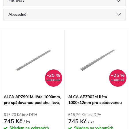
Filtrovat
Ř
Abecedně
a
Nejlevnější
V
Nejdražší
z
ý
Nejprodávanější
e
p
n
i
–25 %
–25 %
1 001 Kč
1 001 Kč
í
s
p
ALCA APZ901M lišta 1000mm,
ALCA APZ902M lišta
pro spádovanou podlahu, levá,
1000x12mm pro spádovanou
p
nerez mat
podlahu, pravá, nerez mat
r
615,70 Kč bez DPH
615,70 Kč bez DPH
r
745 Kč
745 Kč
/ ks
/ ks
Skladem na vybraných
Skladem na vybraných