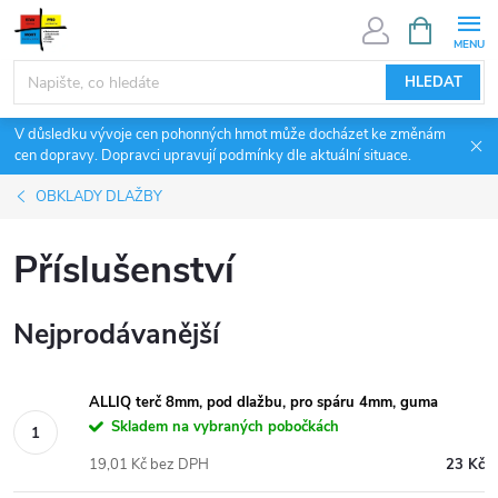
Přejít
NÁKUPNÍ
KOŠÍK
na
obsah
HLEDAT
V důsledku vývoje cen pohonných hmot může docházet ke změnám
cen dopravy. Dopravci upravují podmínky dle aktuální situace.
OBKLADY DLAŽBY
Příslušenství
Nejprodávanější
ALLIQ terč 8mm, pod dlažbu, pro spáru 4mm, guma
Skladem na vybraných pobočkách
19,01 Kč bez DPH
23 Kč