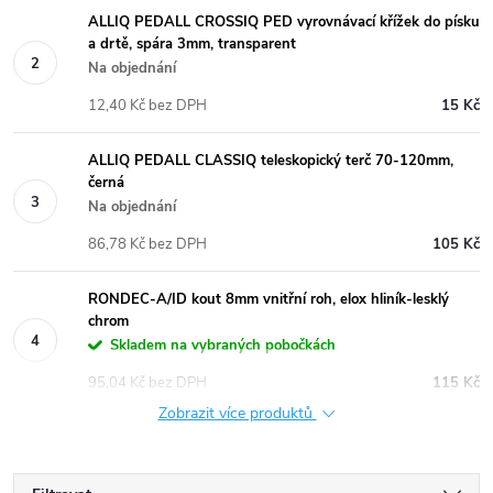
ALLIQ PEDALL CROSSIQ PED vyrovnávací křížek do písku
a drtě, spára 3mm, transparent
Na objednání
12,40 Kč bez DPH
15 Kč
ALLIQ PEDALL CLASSIQ teleskopický terč 70-120mm,
černá
Na objednání
86,78 Kč bez DPH
105 Kč
RONDEC-A/ID kout 8mm vnitřní roh, elox hliník-lesklý
chrom
Skladem na vybraných pobočkách
95,04 Kč bez DPH
115 Kč
Zobrazit více produktů