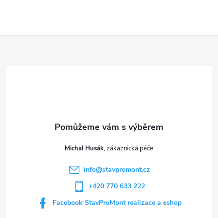
Z
á
p
a
t
Michal Husák
í
info
@
stavpromont.cz
+420 770 633 222
Facebook StavProMont realizace a eshop