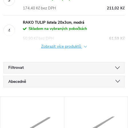
174,40 Kč bez DPH
211,02 Kč
RAKO TULIP listela 20x3cm, modrá
Skladem na vybraných pobočkách
50,90 Kč bez DPH
61,59 Kč
Zobrazit více produktů
Filtrovat
Ř
Abecedně
a
Nejlevnější
V
Nejdražší
z
ý
Nejprodávanější
e