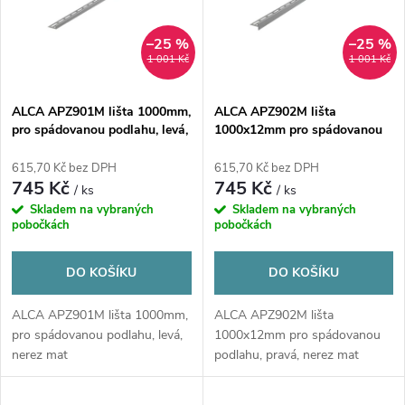
p
n
i
–25 %
–25 %
1 001 Kč
1 001 Kč
í
s
p
ALCA APZ901M lišta 1000mm,
ALCA APZ902M lišta
pro spádovanou podlahu, levá,
1000x12mm pro spádovanou
p
nerez mat
podlahu, pravá, nerez mat
r
615,70 Kč bez DPH
615,70 Kč bez DPH
r
745 Kč
745 Kč
/ ks
/ ks
o
Skladem na vybraných
Skladem na vybraných
o
pobočkách
pobočkách
d
d
DO KOŠÍKU
DO KOŠÍKU
u
u
ALCA APZ901M lišta 1000mm,
ALCA APZ902M lišta
pro spádovanou podlahu, levá,
1000x12mm pro spádovanou
k
nerez mat
podlahu, pravá, nerez mat
k
t