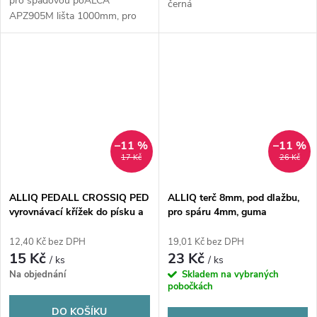
pro spádovou poALCA
černá
APZ905M lišta 1000mm, pro
spádovou podlahu,...
–11 %
–11 %
17 Kč
26 Kč
ALLIQ PEDALL CROSSIQ PED
ALLIQ terč 8mm, pod dlažbu,
vyrovnávací křížek do písku a
pro spáru 4mm, guma
drtě, spára 3mm, transparent
12,40 Kč bez DPH
19,01 Kč bez DPH
15 Kč
23 Kč
/ ks
/ ks
Na objednání
Skladem na vybraných
pobočkách
DO KOŠÍKU