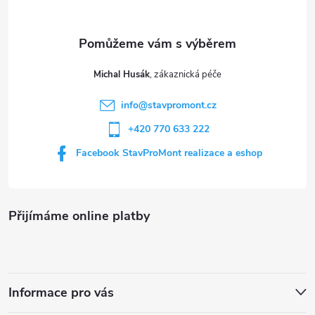
v
a
k
t
y
Michal Husák
í
v
info
@
stavpromont.cz
+420 770 633 222
ý
Facebook StavProMont realizace a eshop
p
i
s
Přijímáme online platby
u
Informace pro vás