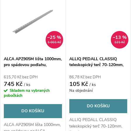
t
ů
ů
–25 %
–13 %
1 001 Kč
121 Kč
ALCA APZ905M lišta 1000mm,
ALLIQ PEDALL CLASSIQ
pro spádovou podlahu,
teleskopický terč 70-120mm,
oboustranná, nerez mat
černá
615,70 Kč bez DPH
86,78 Kč bez DPH
745 Kč
105 Kč
/ ks
/ ks
Skladem na vybraných
Na objednání
pobočkách
DO KOŠÍKU
DO KOŠÍKU
ALLIQ PEDALL CLASSIQ
ALCA APZ905M lišta 1000mm,
teleskopický terč 70-120mm,