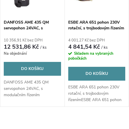
i
í
s
p
DANFOSS AME 435 QM
ESBE ARA 651 pohon 230V
servopohon 24VAC, s
rotační, s trojbodovým řízením
p
modulačním řízením
r
10 356,91 Kč bez DPH
4 001,27 Kč bez DPH
r
12 531,86 Kč
4 841,54 Kč
/ ks
/ ks
o
Na objednání
Skladem na vybraných
o
pobočkách
d
DO KOŠÍKU
d
DO KOŠÍKU
u
DANFOSS AME 435 QM
u
ESBE ARA 651 pohon 230V
servopohon 24VAC, s
rotační, s trojbodovým
k
modulačním řízením
řízenímESBE ARA 651 pohon
k
230V rotační, s...
t
t
O
ů