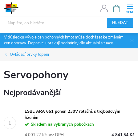
Přejít
NÁKUPNÍ
KOŠÍK
na
obsah
HLEDAT
V důsledku vývoje cen pohonných hmot může docházet ke změnám
cen dopravy. Dopravci upravují podmínky dle aktuální situace.
Ovládací prvky topení
Servopohony
Nejprodávanější
ESBE ARA 651 pohon 230V rotační, s trojbodovým
řízením
Skladem na vybraných pobočkách
4 001,27 Kč bez DPH
4 841,54 Kč