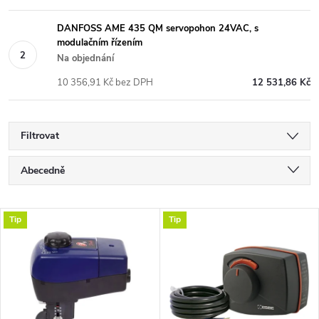
DANFOSS AME 435 QM servopohon 24VAC, s
modulačním řízením
Na objednání
10 356,91 Kč bez DPH
12 531,86 Kč
Filtrovat
Ř
Abecedně
a
Nejlevnější
V
Tip
Tip
Nejdražší
z
ý
Nejprodávanější
e
p
n