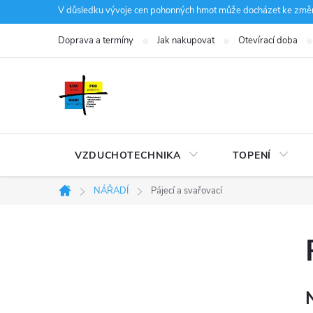
Přejít
V důsledku vývoje cen pohonných hmot může docházet ke změná
na
Doprava a termíny
Jak nakupovat
Otevírací doba
obsah
VZDUCHOTECHNIKA
TOPENÍ
NÁŘADÍ
Pájecí a svařovací
Domů
P
o