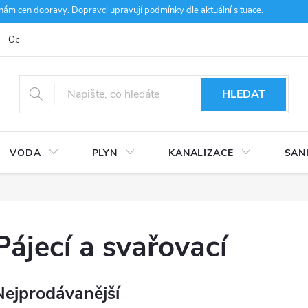
m cen dopravy. Dopravci upravují podmínky dle aktuální situace.
Obchodní podmínky
Kontakty
Ke stažení
Hodnocení obcho
HLEDAT
VODA
PLYN
KANALIZACE
SAN
Pájecí a svařovací
Nejprodávanější