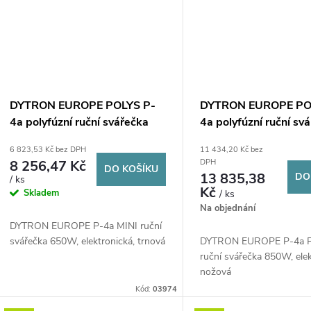
DYTRON EUROPE POLYS P-
DYTRON EUROPE PO
4a polyfúzní ruční svářečka
4a polyfúzní ruční sv
16-63 mm, 650 W, trnová,
16-75 mm, 850 W, n
6 823,53 Kč bez DPH
11 434,20 Kč bez
nástavce 20-25-32 mm, kufr
nástavce 16-20-25-
8 256,47 Kč
DPH
DO KOŠÍKU
50-63 mm, kufr
13 835,38
DO
/ ks
Kč
Skladem
/ ks
Na objednání
DYTRON EUROPE P-4a MINI ruční
svářečka 650W, elektronická, trnová
DYTRON EUROPE P-4a 
ruční svářečka 850W, elek
nožová
Kód:
03974