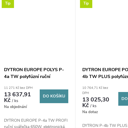
Tip
Tip
DYTRON EUROPE POLYS P-
DYTRON EUROPE PO
4a TW polyfúzní ruční
4b TW PLUS polyfúzn
svářečka 16-63 mm, 650 W,
svářečka 16-63 mm,
11 271 Kč bez DPH
10 764,71 Kč bez
trnová, nástavce 16-20-25-
trnová, nástavce 16-
13 637,91
DPH
DO KOŠÍKU
32-40-50-63 mm, kufr
32-40-50-63 mm, ku
13 025,30
DO
Kč
/ ks
Kč
/ ks
Na objednání
Na dotaz
DYTRON EUROPE P-4a TW PROFI
DYTRON P-4b TW PLUS
ruční svářečka 650W, elektronická,