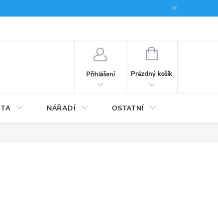
du
Kariera
NÁKUPNÍ
KOŠÍK
Prázdný košík
Přihlášení
ITA
NÁŘADÍ
OSTATNÍ
STAVEBNI