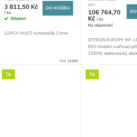
d
konektorem krytí
dílny, vložky, nástav
3 811,50 Kč
DPH
DO KOŠÍKU
o
90-110 mm, upínací 
106 764,70
DO
/ ks
u
Kč
Skladem
/ ks
d
Na objednání
k
LORCH MULTI turbohořák 13mm
u
DYTRON EUROPE MP-1
EKO Mobilní svařovací př
t
1250W, elektronický, des
k
Kód:
11055
ů
t
Tip
Tip
ů