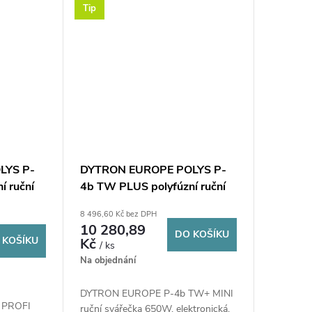
Tip
LYS P-
DYTRON EUROPE POLYS P-
í ruční
4b TW PLUS polyfúzní ruční
 650 W,
svářečka 16-63 mm, 650 W,
8 496,60 Kč bez DPH
20-25-
trnová, nástavce 20-25-32-
10 280,89
DO KOŠÍKU
fr
40 mm, kufr
 KOŠÍKU
Kč
/ ks
Na objednání
DYTRON EUROPE P-4b TW+ MINI
 PROFI
ruční svářečka 650W, elektronická,