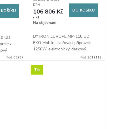
ce 63-75-
DPH
rám
DO KOŠÍKU
106 806 Kč
 KOŠÍKU
/ ks
Na objednání
DYTRON EUROPE MP-110 UD
10 UD
EKO Mobilní svařovací přípravek
ípravek
1250W, elektronický, deskový
kový
Kód:
03967
Kód:
Z019112.
Tip