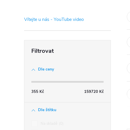
s
t
Vítejte u nás - YouTube video
r
a
n
Dle ceny
n
í
355
Kč
159720
Kč
p
Dle štítku
a
Na skladě
0