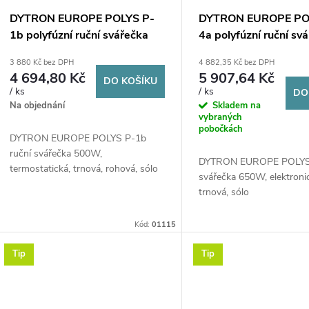
DYTRON EUROPE POLYS P-
DYTRON EUROPE PO
1b polyfúzní ruční svářečka
4a polyfúzní ruční sv
16-40 mm, 500 W, trnová,
16-63 mm, 650 W, tr
3 880 Kč bez DPH
4 882,35 Kč bez DPH
úhlová
4 694,80 Kč
5 907,64 Kč
DO KOŠÍKU
/ ks
/ ks
DO
Na objednání
Skladem na
vybraných
pobočkách
DYTRON EUROPE POLYS P-1b
ruční svářečka 500W,
DYTRON EUROPE POLYS 
termostatická, trnová, rohová, sólo
svářečka 650W, elektroni
trnová, sólo
Kód:
01115
Tip
Tip