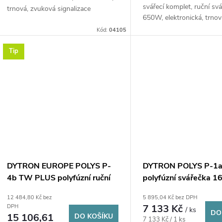
svářecí komplet, ruční sv
trnová, zvuková signalizace
650W, elektronická, trnov
zvuková...
Kód:
04105
Tip
DYTRON EUROPE POLYS P-
DYTRON POLYS P-1a
4b TW PLUS polyfúzní ruční
polyfúzní svářečka 
svářečka 16-63 mm, 850 W,
850 W nožová
12 484,80 Kč bez
5 895,04 Kč bez DPH
nožová, nástavce 16-20-25-
7 133 Kč
DPH
/ ks
32-40-50-63 mm, kufr
DO
15 106,61
DO KOŠÍKU
Měrná
7 133 Kč / 1 ks