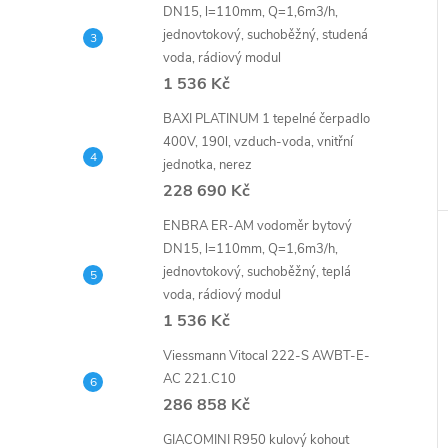
DN15, l=110mm, Q=1,6m3/h,
jednovtokový, suchoběžný, studená
voda, rádiový modul
1 536 Kč
BAXI PLATINUM 1 tepelné čerpadlo
400V, 190l, vzduch-voda, vnitřní
jednotka, nerez
228 690 Kč
ENBRA ER-AM vodoměr bytový
DN15, l=110mm, Q=1,6m3/h,
jednovtokový, suchoběžný, teplá
voda, rádiový modul
1 536 Kč
Viessmann Vitocal 222-S AWBT-E-
AC 221.C10
286 858 Kč
GIACOMINI R950 kulový kohout