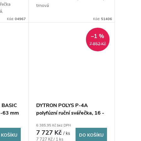
ářečka
trnová
á,
Kód:
04967
Kód:
51406
–1 %
7 852 Kč
 BASIC
DYTRON POLYS P-4A
16-63 mm
polyfúzní ruční svářečka, 16 -
63 mm, 850 W, nožová
6 385,95 Kč bez DPH
7 727 Kč
/ ks
 KOŠÍKU
DO KOŠÍKU
Měrná
7 727 Kč / 1 ks