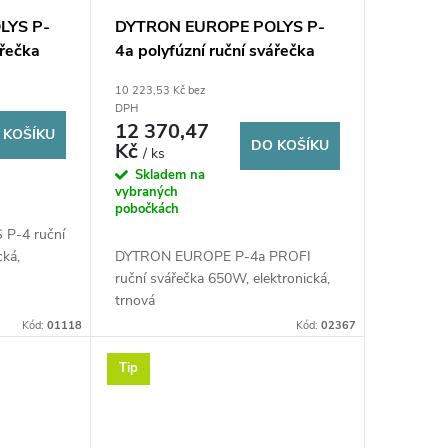
LYS P-
DYTRON EUROPE POLYS P-
ářečka
4a polyfúzní ruční svářečka
nová
16-63 mm, 650 W, trnová,
10 223,53 Kč bez
nástavce 16-20-25-32-40-
DPH
50-63 mm, kufr
12 370,47
 KOŠÍKU
DO KOŠÍKU
Kč
/ ks
Skladem na
vybraných
pobočkách
P-4 ruční
cká,
DYTRON EUROPE P-4a PROFI
ruční svářečka 650W, elektronická,
trnová
Kód:
01118
Kód:
02367
Tip