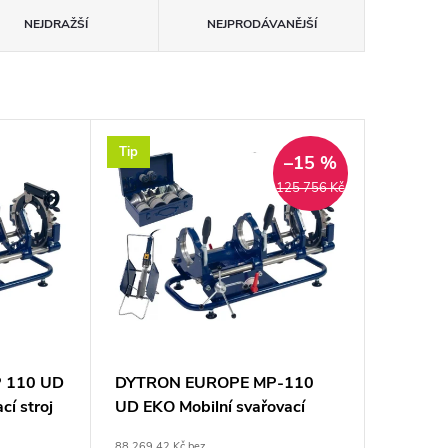
NEJDRAŽŠÍ
NEJPRODÁVANĚJŠÍ
Tip
–15 %
125 756 Kč
 110 UD
DYTRON EUROPE MP-110
cí stroj
UD EKO Mobilní svařovací
 do
přípravek 1250W
88 269,42 Kč bez