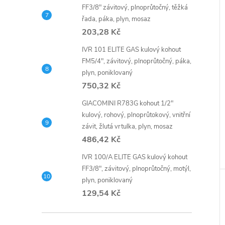
FF3/8" závitový, plnoprůtočný, těžká
řada, páka, plyn, mosaz
203,28 Kč
IVR 101 ELITE GAS kulový kohout
FM5/4", závitový, plnoprůtočný, páka,
plyn, poniklovaný
750,32 Kč
GIACOMINI R783G kohout 1/2"
kulový, rohový, plnoprůtokový, vnitřní
závit, žlutá vrtulka, plyn, mosaz
486,42 Kč
IVR 100/A ELITE GAS kulový kohout
FF3/8", závitový, plnoprůtočný, motýl,
plyn, poniklovaný
129,54 Kč