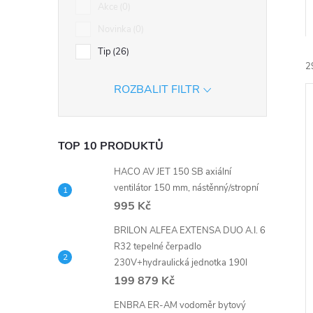
n
Akce
0
Novinka
0
e
Tip
26
l
2
ROZBALIT FILTR
TOP 10 PRODUKTŮ
HACO AV JET 150 SB axiální
í
ventilátor 150 mm, nástěnný/stropní
i
995 Kč
BRILON ALFEA EXTENSA DUO A.I. 6
R32 tepelné čerpadlo
230V+hydraulická jednotka 190l
199 879 Kč
ENBRA ER-AM vodoměr bytový