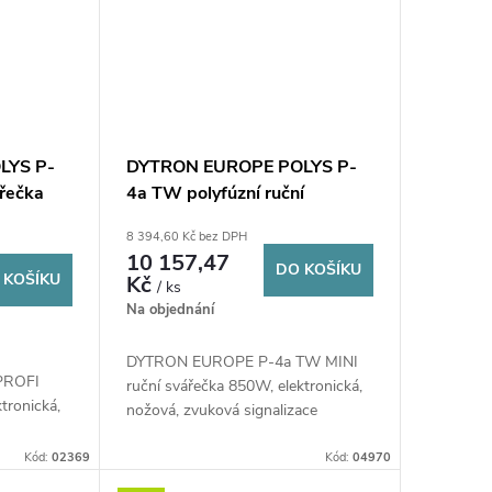
LYS P-
DYTRON EUROPE POLYS P-
ářečka
4a TW polyfúzní ruční
ožová,
svářečka 16-63 mm, 650 W,
8 394,60 Kč bez DPH
32-40-
nožová, nástavce 20-25-32
10 157,47
DO KOŠÍKU
mm, kufr
 KOŠÍKU
Kč
/ ks
Na objednání
DYTRON EUROPE P-4a TW MINI
PROFI
ruční svářečka 850W, elektronická,
tronická,
nožová, zvuková signalizace
Kód:
02369
Kód:
04970