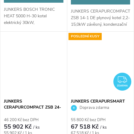
JUNKERS BOSCH TRONIC
JUNKERS CERAPURCOMPACT
HEAT 5000 H-30 kotel
ZSB 14-1 DE plynový kotel 2,2-
elektrický 30kW,
15,0kW závěsný, kondenzační
615x335x870mm
POSLEDNÍ KUSY
Z
ZDARMA
JUNKERS
JUNKERS CERAPURSMART
CERAPURCOMPACT ZSB 24-
ZWB 28-3 CE plynový kotel
Doprava zdarma
1 DE plynový kotel 25,2 kW,
21,6 kW, průtokový ohřev TV,
závěsný
závěsný
46 200 Kč bez DPH
55 800 Kč bez DPH
55 902 Kč
67 518 Kč
/ ks
/ ks
Měrná
Měrná
55 902 Kč / 1 ks
67 518 Kč / 1 ks