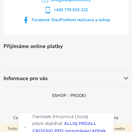
v
+420 770 633 222
k
Facebook StavProMont realizace a eshop
y
v
Přijímáme online platby
ý
p
i
Informace pro vás
s
ESHOP - PRODEJ
u
František (Hroznová Lhota)
právě objednal:
ALLIQ PEDALL
Copyright 2026
StavProMont s.r.o.
. Všechna práva vyhrazena.
CROSSIQ PED vyrovnávací křížek
Tento web používá soubory cookie. Dalším procházením tohoto webu
Vytvořil Shoptet
do písku a drtě, spára 3mm,