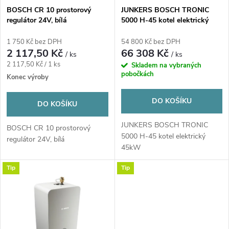
s
p
BOSCH CR 10 prostorový
JUNKERS BOSCH TRONIC
regulátor 24V, bílá
5000 H-45 kotel elektrický
p
45kW, závěsný
r
1 750 Kč bez DPH
54 800 Kč bez DPH
r
2 117,50 Kč
66 308 Kč
/ ks
/ ks
o
Měrná
2 117,50 Kč / 1 ks
Skladem na vybraných
o
pobočkách
cena:
Konec výroby
d
d
DO KOŠÍKU
DO KOŠÍKU
u
u
JUNKERS BOSCH TRONIC
BOSCH CR 10 prostorový
5000 H-45 kotel elektrický
k
regulátor 24V, bílá
45kW
k
t
Tip
Tip
t
ů
ů