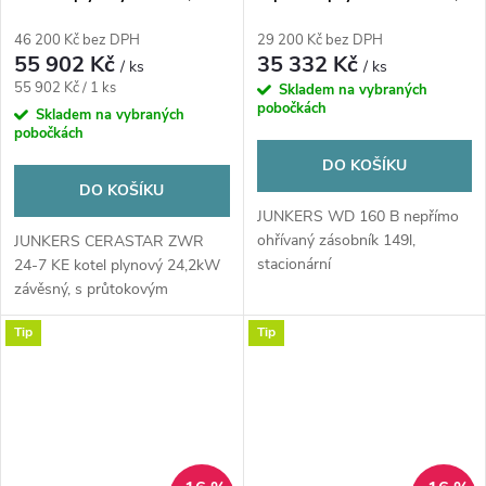
kW, průtokový ohřev TV,
výměník, stacionární
závěsný
46 200 Kč bez DPH
29 200 Kč bez DPH
55 902 Kč
35 332 Kč
/ ks
/ ks
Měrná
55 902 Kč / 1 ks
Skladem na vybraných
pobočkách
cena:
Skladem na vybraných
pobočkách
DO KOŠÍKU
DO KOŠÍKU
JUNKERS WD 160 B nepřímo
ohřívaný zásobník 149l,
JUNKERS CERASTAR ZWR
stacionární
24-7 KE kotel plynový 24,2kW
závěsný, s průtokovým
ohřevem teplé vody,...
Tip
Tip