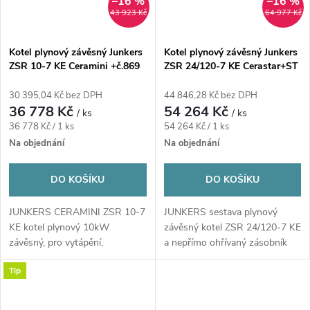
–16 %
–16 %
43 923 Kč
64 977 Kč
Kotel plynový závěsný Junkers
Kotel plynový závěsný Junkers
ZSR 10-7 KE Ceramini +č.869
ZSR 24/120-7 KE Cerastar+ST
120-5Z - ERP 24 kW,
850x440x380 mm
30 395,04 Kč bez DPH
44 846,28 Kč bez DPH
36 778 Kč
54 264 Kč
/ ks
/ ks
Měrná
Měrná
36 778 Kč / 1 ks
54 264 Kč / 1 ks
cena:
cena:
Na objednání
Na objednání
DO KOŠÍKU
DO KOŠÍKU
JUNKERS CERAMINI ZSR 10-7
JUNKERS sestava plynový
KE kotel plynový 10kW
závěsný kotel ZSR 24/120-7 KE
závěsný, pro vytápění,
a nepřímo ohřívaný zásobník
7738501929
ST120-5Z,...
Tip