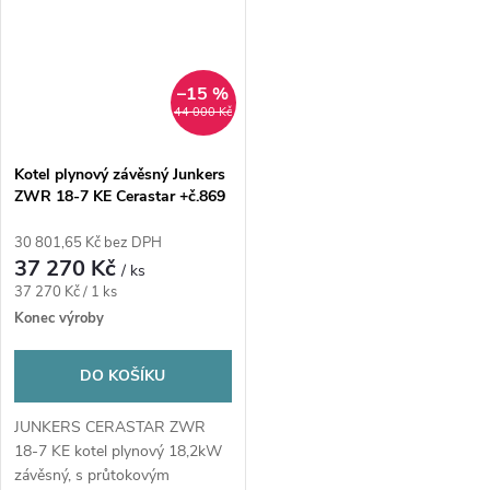
–15 %
44 000 Kč
Kotel plynový závěsný Junkers
ZWR 18-7 KE Cerastar +č.869
30 801,65 Kč bez DPH
37 270 Kč
/ ks
Měrná
37 270 Kč / 1 ks
cena:
Konec výroby
DO KOŠÍKU
JUNKERS CERASTAR ZWR
18-7 KE kotel plynový 18,2kW
závěsný, s průtokovým