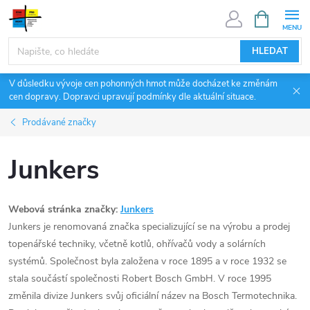
Přejít
NÁKUPNÍ
KOŠÍK
na
obsah
HLEDAT
V důsledku vývoje cen pohonných hmot může docházet ke změnám
cen dopravy. Dopravci upravují podmínky dle aktuální situace.
Prodávané značky
Junkers
Webová stránka značky:
Junkers
Junkers je renomovaná značka specializující se na výrobu a prodej
topenářské techniky, včetně kotlů, ohřívačů vody a solárních
systémů. Společnost byla založena v roce 1895 a v roce 1932 se
stala součástí společnosti Robert Bosch GmbH. V roce 1995
změnila divize Junkers svůj oficiální název na Bosch Termotechnika.