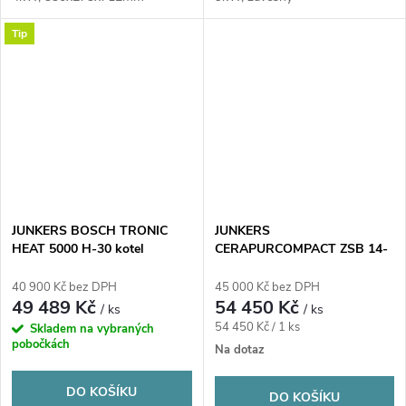
Tip
JUNKERS BOSCH TRONIC
JUNKERS
HEAT 5000 H-30 kotel
CERAPURCOMPACT ZSB 14-
elektrický 30kW, závěsný
1 DE plynový kotel 15,0 kW,
závěsný
40 900 Kč bez DPH
45 000 Kč bez DPH
49 489 Kč
54 450 Kč
/ ks
/ ks
Měrná
54 450 Kč / 1 ks
Skladem na vybraných
pobočkách
cena:
Na dotaz
DO KOŠÍKU
DO KOŠÍKU