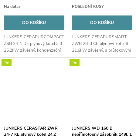
cena:
cena:
Na dotaz
POSLEDNÍ KUSY
DO KOŠÍKU
DO KOŠÍKU
JUNKERS CERAPURCOMPACT
JUNKERS CERAPURSMART
ZSB 24-1 DE plynový kotel 3,3-
ZWB 28-3 CE plynový kotel 8-
25,2kW závěsný, kondenzační
21,6kW závěsný, s průtokovým
ohřevem TV
Tip
Tip
JUNKERS CERASTAR ZWR
JUNKERS WD 160 B
24-7 KE plynový kotel 24,2
nepřímotopný zásobník 149l, 1