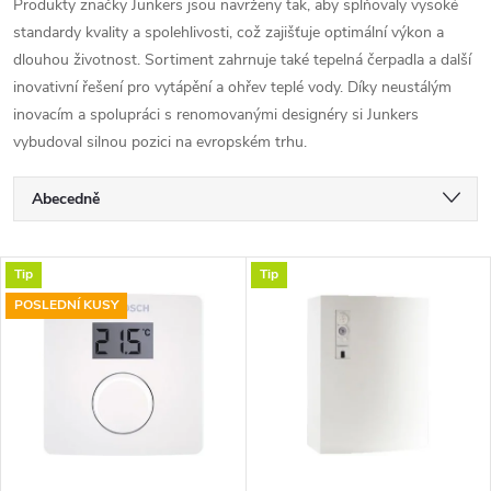
Produkty značky Junkers jsou navrženy tak, aby splňovaly vysoké
standardy kvality a spolehlivosti, což zajišťuje optimální výkon a
dlouhou životnost. Sortiment zahrnuje také tepelná čerpadla a další
inovativní řešení pro vytápění a ohřev teplé vody. Díky neustálým
inovacím a spolupráci s renomovanými designéry si Junkers
vybudoval silnou pozici na evropském trhu.
Ř
Abecedně
a
Nejlevnější
V
Tip
Tip
Nejdražší
z
POSLEDNÍ KUSY
ý
Nejprodávanější
e
p
n
i
í