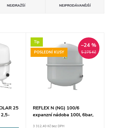
NEJDRAŽŠÍ
NEJPRODÁVANĚJŠÍ
Tip
–24 %
POSLEDNÍ KUSY
5 275 Kč
OLAR 25
REFLEX N (NG) 100/6
 2,5-
expanzní nádoba 100l, 6bar,
šedá
3 312,40 Kč bez DPH