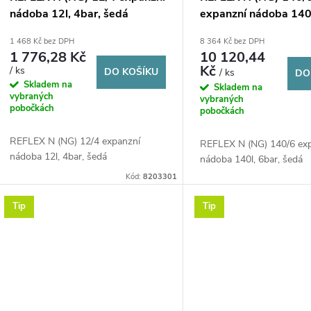
nádoba 12l, 4bar, šedá
expanzní nádoba 140l
šedá
1 468 Kč bez DPH
8 364 Kč bez DPH
1 776,28 Kč
10 120,44
Kč
/ ks
DO KOŠÍKU
/ ks
DO
Skladem na
Skladem na
vybraných
vybraných
pobočkách
pobočkách
REFLEX N (NG) 12/4 expanzní
REFLEX N (NG) 140/6 ex
nádoba 12l, 4bar, šedá
nádoba 140l, 6bar, šedá
Kód:
8203301
Tip
Tip