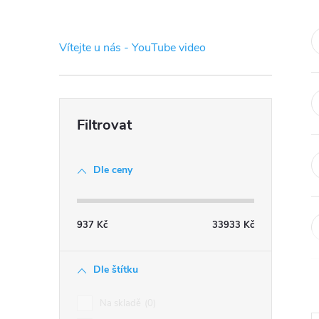
s
t
Vítejte u nás - YouTube video
r
a
n
Dle ceny
n
í
937
Kč
33933
Kč
p
Dle štítku
a
Na skladě
0