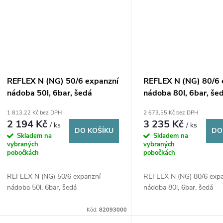
REFLEX N (NG) 50/6 expanzní
REFLEX N (NG) 80/6 
nádoba 50l, 6bar, šedá
nádoba 80l, 6bar, še
1 813,22 Kč bez DPH
2 673,55 Kč bez DPH
2 194 Kč
3 235 Kč
/ ks
/ ks
DO KOŠÍKU
DO
Skladem na
Skladem na
vybraných
vybraných
pobočkách
pobočkách
REFLEX N (NG) 50/6 expanzní
REFLEX N (NG) 80/6 exp
nádoba 50l, 6bar, šedá
nádoba 80l, 6bar, šedá
Kód:
82093000