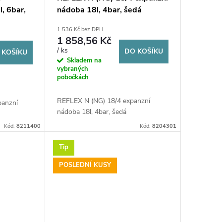
, 6bar,
nádoba 18l, 4bar, šedá
1 536 Kč bez DPH
1 858,56 Kč
/ ks
DO KOŠÍKU
 KOŠÍKU
Skladem na
vybraných
pobočkách
REFLEX N (NG) 18/4 expanzní
panzní
nádoba 18l, 4bar, šedá
Kód:
8211400
Kód:
8204301
Tip
POSLEDNÍ KUSY