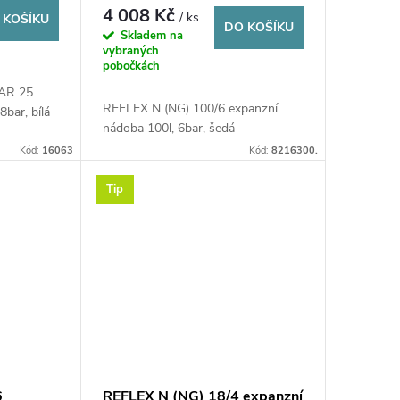
4 008 Kč
/ ks
 KOŠÍKU
DO KOŠÍKU
Skladem na
vybraných
pobočkách
AR 25
REFLEX N (NG) 100/6 expanzní
8bar, bílá
nádoba 100l, 6bar, šedá
Kód:
16063
Kód:
8216300.
Tip
6
REFLEX N (NG) 18/4 expanzní