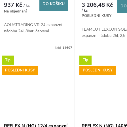
d
937 Kč
DO KOŠÍKU
3 206,48 Kč
/ ks
DO
o
/ ks
Na objednání
u
POSLEDNÍ KUSY
d
AQUATRADING VR 24 expanzní
k
FLAMCO FLEXCON SOL
nádoba 24l, 8bar, červená
u
expanzní nádoba 25l, 2,5-
t
Kód:
14607
k
ů
Tip
Tip
t
POSLEDNÍ KUSY
POSLEDNÍ KUSY
ů
REFLEX N (NG) 12/4 expanzní
REFLEX N (NG) 140/