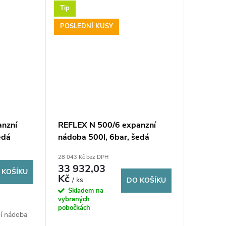
Tip
POSLEDNÍ KUSY
anzní
REFLEX N 500/6 expanzní
edá
nádoba 500l, 6bar, šedá
28 043 Kč bez DPH
33 932,03
 KOŠÍKU
Kč
/ ks
DO KOŠÍKU
Skladem na
vybraných
pobočkách
í nádoba