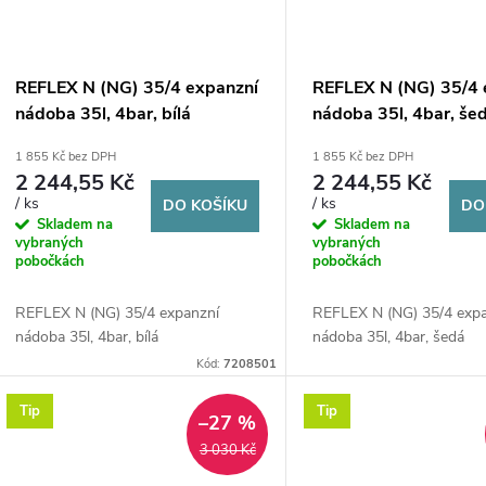
REFLEX N (NG) 35/4 expanzní
REFLEX N (NG) 35/4 
nádoba 35l, 4bar, bílá
nádoba 35l, 4bar, še
1 855 Kč bez DPH
1 855 Kč bez DPH
2 244,55 Kč
2 244,55 Kč
/ ks
/ ks
DO KOŠÍKU
DO
Skladem na
Skladem na
vybraných
vybraných
pobočkách
pobočkách
REFLEX N (NG) 35/4 expanzní
REFLEX N (NG) 35/4 exp
nádoba 35l, 4bar, bílá
nádoba 35l, 4bar, šedá
Kód:
7208501
Tip
Tip
–27 %
3 030 Kč