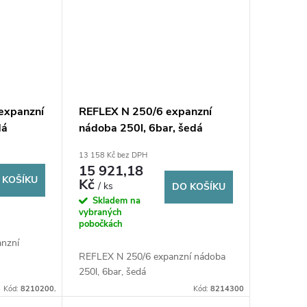
expanzní
REFLEX N 250/6 expanzní
dá
nádoba 250l, 6bar, šedá
13 158 Kč bez DPH
15 921,18
 KOŠÍKU
Kč
/ ks
DO KOŠÍKU
Skladem na
vybraných
pobočkách
anzní
REFLEX N 250/6 expanzní nádoba
250l, 6bar, šedá
Kód:
8210200.
Kód:
8214300