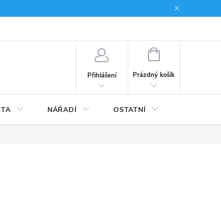
du
Kariera
NÁKUPNÍ
KOŠÍK
Prázdný košík
Přihlášení
ITA
NÁŘADÍ
OSTATNÍ
STAVEBNI