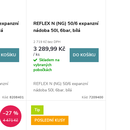
expanzní
REFLEX N (NG) 50/6 expanzní
dá
nádoba 50l, 6bar, bílá
2 719 Kč bez DPH
3 289,99 Kč
/ ks
 KOŠÍKU
DO KOŠÍKU
Skladem na
vybraných
pobočkách
anzní
REFLEX N (NG) 50/6 expanzní
nádoba 50l, 6bar, bílá
Kód:
8208401
Kód:
7209400
Tip
–27 %
POSLEDNÍ KUSY
4 471 Kč