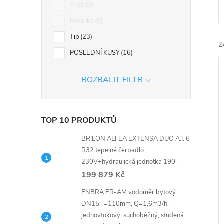
n
Akce
0
Novinka
0
e
Tip
23
2
l
POSLEDNÍ KUSY
16
ROZBALIT FILTR
TOP 10 PRODUKTŮ
í
i
BRILON ALFEA EXTENSA DUO A.I. 6
R32 tepelné čerpadlo
230V+hydraulická jednotka 190l
199 879 Kč
ENBRA ER-AM vodoměr bytový
DN15, l=110mm, Q=1,6m3/h,
jednovtokový, suchoběžný, studená