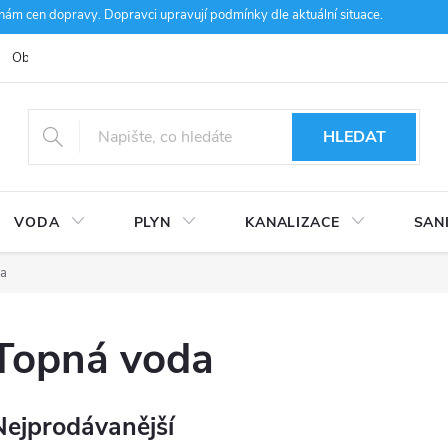
m cen dopravy. Dopravci upravují podmínky dle aktuální situace.
Obchodní podmínky
Kontakty
Ke stažení
Hodnocení obcho
HLEDAT
VODA
PLYN
KANALIZACE
SAN
da
Topná voda
Nejprodávanější