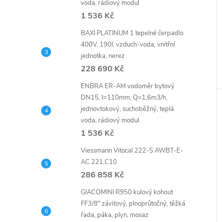
voda, rádiový modul
1 536 Kč
BAXI PLATINUM 1 tepelné čerpadlo
400V, 190l, vzduch-voda, vnitřní
jednotka, nerez
228 690 Kč
ENBRA ER-AM vodoměr bytový
DN15, l=110mm, Q=1,6m3/h,
jednovtokový, suchoběžný, teplá
voda, rádiový modul
1 536 Kč
Viessmann Vitocal 222-S AWBT-E-
AC 221.C10
286 858 Kč
GIACOMINI R950 kulový kohout
FF3/8" závitový, plnoprůtočný, těžká
řada, páka, plyn, mosaz