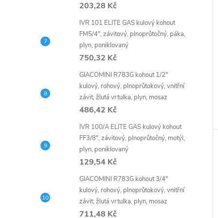
203,28 Kč
IVR 101 ELITE GAS kulový kohout
FM5/4", závitový, plnoprůtočný, páka,
plyn, poniklovaný
750,32 Kč
GIACOMINI R783G kohout 1/2"
kulový, rohový, plnoprůtokový, vnitřní
závit, žlutá vrtulka, plyn, mosaz
486,42 Kč
IVR 100/A ELITE GAS kulový kohout
FF3/8", závitový, plnoprůtočný, motýl,
plyn, poniklovaný
129,54 Kč
GIACOMINI R783G kohout 3/4"
kulový, rohový, plnoprůtokový, vnitřní
závit, žlutá vrtulka, plyn, mosaz
711,48 Kč