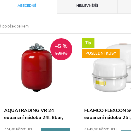
Ř
ABECEDNĚ
NEJLEVNĚJŠÍ
a
4
položek celkem
z
V
Tip
e
–5 %
ý
POSLEDNÍ KUSY
989 Kč
n
p
p
s
r
p
AQUATRADING VR 24
FLAMCO FLEXCON S
o
expanzní nádoba 24l, 8bar,
expanzní nádoba 25l,
r
červená
8bar, bílá
774,38 Kč bez DPH
2 649,98 Kč bez DPH