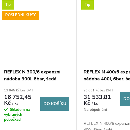
Tip
Tip
POSLEDNÍ KUSY
REFLEX N 300/6 expanzní
REFLEX N 400/6 exp
nádoba 300l, 6bar, šedá
nádoba 400l, 6bar, š
13 845 Kč bez DPH
26 061 Kč bez DPH
16 752,45
31 533,81
DO
Kč
Kč
/ ks
/ ks
DO KOŠÍKU
Skladem na
Na objednání
vybraných
pobočkách
REFLEX N 400/6 expanzn
400l, 6bar, šedá