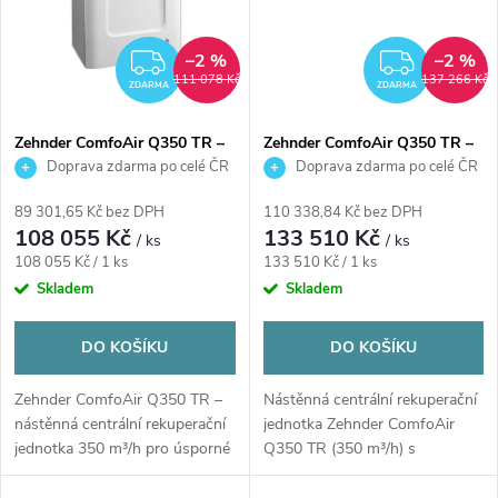
–2 %
–2 %
ZDARMA
ZDAR
111 078 Kč
137 266 Kč
ZDARMA
ZDARMA
Zehnder ComfoAir Q350 TR –
Zehnder ComfoAir Q350 TR –
centrální rekuperační jednotka
centrální rekuperační jednotka
Doprava zdarma po celé ČR
Doprava zdarma po celé ČR
350 m³/h, nástěnná
350 m³/h, nástěnná, entalpický
výměník
89 301,65 Kč bez DPH
110 338,84 Kč bez DPH
108 055 Kč
133 510 Kč
/ ks
/ ks
Měrná
Měrná
108 055 Kč / 1 ks
133 510 Kč / 1 ks
cena:
cena:
Skladem
Skladem
DO KOŠÍKU
DO KOŠÍKU
Zehnder ComfoAir Q350 TR –
Nástěnná centrální rekuperační
nástěnná centrální rekuperační
jednotka Zehnder ComfoAir
jednotka 350 m³/h pro úsporné
Q350 TR (350 m³/h) s
a zdravé...
entalpickým...