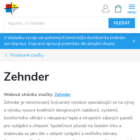
Přejít
NÁKUPNÍ
KOŠÍK
na
obsah
HLEDAT
V důsledku vývoje cen pohonných hmot může docházet ke změnám
cen dopravy. Dopravci upravují podmínky dle aktuální situace.
Prodávané značky
Zehnder
Webová stránka značky:
Zehnder
Zehnder je renomovaný švýcarský výrobce specializující se na vývoj
a výrobu vysoce kvalitních designových radiátorů, systémů
komfortního větrání s rekuperací tepla a stropních sálavých panelů
pro vytápění a chlazení. Společnost působí na českém trhu a
etablovala se jako lídr v oblasti vytápění a vnitřního klimatu.