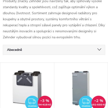
Produkty značky Zehnder jsou navrženy tak, aby splňovaly vysoké
standardy kvality a spolehlivosti, což zajišťuje optimální výkon a
dlouhou životnost. Sortiment zahrnuje designové radiátory pro
koupelny a obytné prostory, systémy komfortního větrání s
rekuperací tepla a stropní sálavé panely pro vytápění a chlazení. Díky
neustálým inovacím a spolupráci s renomovanými designéry si
Zehnder vybudoval silnou pozici na evropském trhu.
Ř
Abecedně
a
Nejlevnější
V
Nejdražší
z
ý
Nejprodávanější
e
p
n
i
–3 %
–2 %
ZDARMA
ZDAR
94 418 Kč
161 666 Kč
ZDARMA
ZDARMA