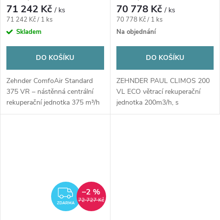
předehřev (typ B)
71 242 Kč
70 778 Kč
/ ks
/ ks
Měrná
Měrná
71 242 Kč / 1 ks
70 778 Kč / 1 ks
cena:
cena:
Skladem
Na objednání
DO KOŠÍKU
DO KOŠÍKU
Zehnder ComfoAir Standard
ZEHNDER PAUL CLIMOS 200
375 VR – nástěnná centrální
VL ECO větrací rekuperační
rekuperační jednotka 375 m³/h
jednotka 200m3/h, s
pro úsporné a...
entalpickým výměníkem,...
–2 %
ZDARMA
72 727 Kč
ZDARMA