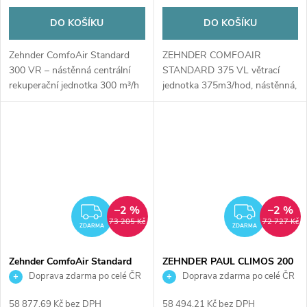
DO KOŠÍKU
DO KOŠÍKU
Zehnder ComfoAir Standard
ZEHNDER COMFOAIR
300 VR – nástěnná centrální
STANDARD 375 VL větrací
rekuperační jednotka 300 m³/h
jednotka 375m3/hod, nástěnná,
pro úsporné a...
levé provedení,...
–2 %
–2 %
ZDARMA
ZDAR
73 205 Kč
72 727 Kč
ZDARMA
ZDARMA
Zehnder ComfoAir Standard
ZEHNDER PAUL CLIMOS 200
375 VR – centrální rekuperační
VL ECO větrací rekuperační
Doprava zdarma po celé ČR
Doprava zdarma po celé ČR
jednotka 375 m³/h, nástěnná,
jednotka 200m3/h, s
předehřívací registr
entalpickým výměníkem,
58 877,69 Kč bez DPH
58 494,21 Kč bez DPH