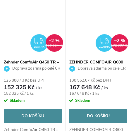
–2 %
–2 %
ZDARMA
ZDAR
156 624 Kč
172 387 Kč
ZDARMA
ZDARMA
Zehnder ComfoAir Q450 TR –
ZEHNDER COMFOAIR Q600
centrální rekuperační jednotka
ST větrací jednotka 600m3/h s
Doprava zdarma po celé ČR
Doprava zdarma po celé ČR
450 m³/h, nástěnná, entalpický
rekuperací, entalpický výměník
výměník
125 888,43 Kč bez DPH
138 552,07 Kč bez DPH
152 325 Kč
167 648 Kč
/ ks
/ ks
Měrná
Měrná
152 325 Kč / 1 ks
167 648 Kč / 1 ks
cena:
cena:
Skladem
Skladem
DO KOŠÍKU
DO KOŠÍKU
Zehnder ComfoAir Q450 TR s
ZEHNDER COMFOAIR Q600