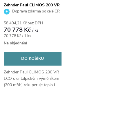
Zehnder Paul CLIMOS 200 VR
ECO – centrální rekuperační
Doprava zdarma po celé ČR
jednotka 200 m³/h, nástěnná,
entalpický výměník
58 494,21 Kč bez DPH
70 778 Kč
/ ks
Měrná
70 778 Kč / 1 ks
cena:
Na objednání
DO KOŠÍKU
Zehnder Paul CLIMOS 200 VR
ECO s entalpickým výměníkem
(200 m³/h) rekuperuje teplo i
vlhkost pro...
O
v