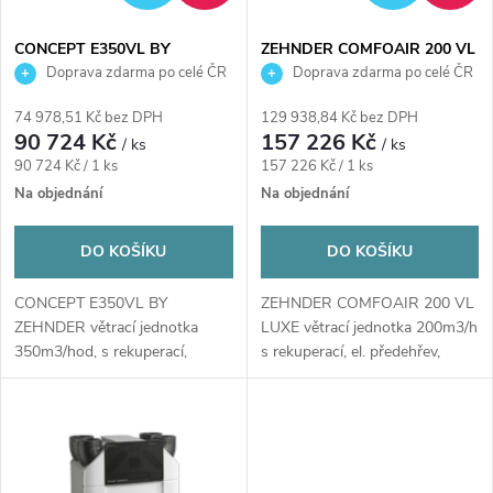
í
s
p
CONCEPT E350VL BY
ZEHNDER COMFOAIR 200 VL
ZEHNDER větrací jednotka
LUXE větrací jednotka
Doprava zdarma po celé ČR
Doprava zdarma po celé ČR
p
350m3/hod, s rekuperací,
200m3/h s rekuperací, el.
r
předehřívací registr, levá,
předehřev, entalpický výměník,
74 978,51 Kč bez DPH
129 938,84 Kč bez DPH
r
nástěnná
levá
90 724 Kč
157 226 Kč
/ ks
/ ks
o
Měrná
Měrná
90 724 Kč / 1 ks
157 226 Kč / 1 ks
o
cena:
cena:
Na objednání
Na objednání
d
d
DO KOŠÍKU
DO KOŠÍKU
u
u
CONCEPT E350VL BY
ZEHNDER COMFOAIR 200 VL
k
ZEHNDER větrací jednotka
LUXE větrací jednotka 200m3/h
k
350m3/hod, s rekuperací,
s rekuperací, el. předehřev,
předehřívací registr, levá,...
entalpický...
t
t
ů
ů