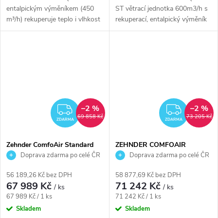
entalpickým výměníkem (450
ST větrací jednotka 600m3/h s
m³/h) rekuperuje teplo i vlhkost
rekuperací, entalpický výměník
pro...
–2 %
–2 %
ZDARMA
ZDAR
69 858 Kč
73 205 Kč
ZDARMA
ZDARMA
Zehnder ComfoAir Standard
ZEHNDER COMFOAIR
300 VR – centrální rekuperační
STANDARD 375 VL větrací
Doprava zdarma po celé ČR
Doprava zdarma po celé ČR
jednotka 300 m³/h, nástěnná,
jednotka 375m3/hod,
předehřívací registr
nástěnná, levé provedení,
56 189,26 Kč bez DPH
58 877,69 Kč bez DPH
předehřívací registr
67 989 Kč
71 242 Kč
/ ks
/ ks
Měrná
Měrná
67 989 Kč / 1 ks
71 242 Kč / 1 ks
cena:
cena:
Skladem
Skladem