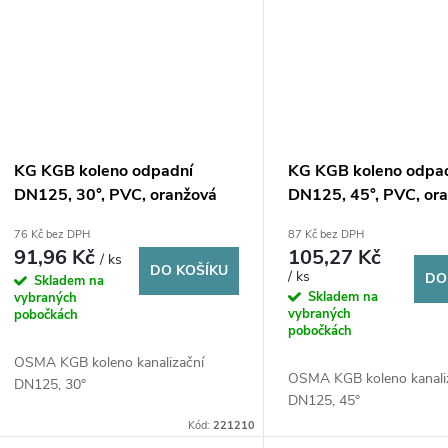
KG KGB koleno odpadní
KG KGB koleno odpa
DN125, 30°, PVC, oranžová
DN125, 45°, PVC, or
76 Kč bez DPH
87 Kč bez DPH
91,96 Kč
105,27 Kč
/ ks
DO KOŠÍKU
/ ks
DO
Skladem na
Skladem na
vybraných
vybraných
pobočkách
pobočkách
OSMA KGB koleno kanalizační
OSMA KGB koleno kanali
DN125, 30°
DN125, 45°
Kód:
221210