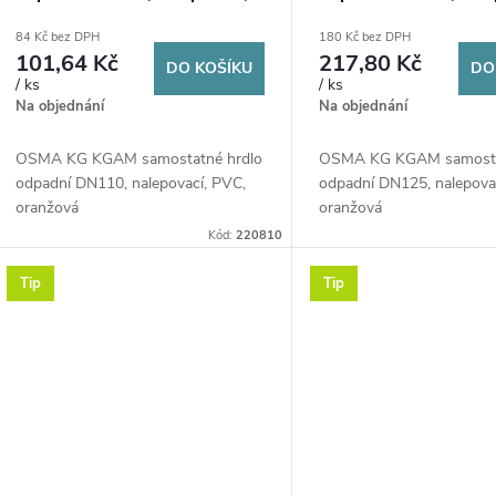
o
r
PVC, oranžová
PVC, oranžová
84 Kč bez DPH
180 Kč bez DPH
d
101,64 Kč
217,80 Kč
DO KOŠÍKU
DO
o
/ ks
/ ks
u
Na objednání
Na objednání
d
k
OSMA KG KGAM samostatné hrdlo
OSMA KG KGAM samosta
u
odpadní DN110, nalepovací, PVC,
odpadní DN125, nalepova
oranžová
oranžová
t
k
Kód:
220810
ů
Tip
Tip
t
ů