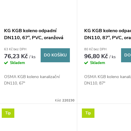
KG KGB koleno odpadní
KG KGB koleno odpa
DN110, 67°, PVC, oranžová
DN110, 87°, PVC, or
63 Kč bez DPH
80 Kč bez DPH
76,23 Kč
DO KOŠÍKU
96,80 Kč
DO
/ ks
/ ks
Skladem
Skladem
OSMA KGB koleno kanalizační
OSMA KGB koleno kanali
DN110, 67°
DN110, 87°
Kód:
220230
Tip
Tip