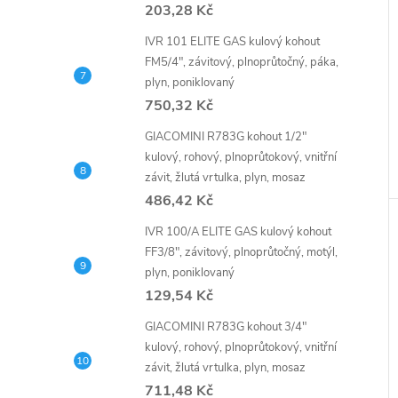
203,28 Kč
IVR 101 ELITE GAS kulový kohout
FM5/4", závitový, plnoprůtočný, páka,
plyn, poniklovaný
750,32 Kč
GIACOMINI R783G kohout 1/2"
kulový, rohový, plnoprůtokový, vnitřní
závit, žlutá vrtulka, plyn, mosaz
486,42 Kč
IVR 100/A ELITE GAS kulový kohout
FF3/8", závitový, plnoprůtočný, motýl,
plyn, poniklovaný
129,54 Kč
GIACOMINI R783G kohout 3/4"
kulový, rohový, plnoprůtokový, vnitřní
závit, žlutá vrtulka, plyn, mosaz
711,48 Kč