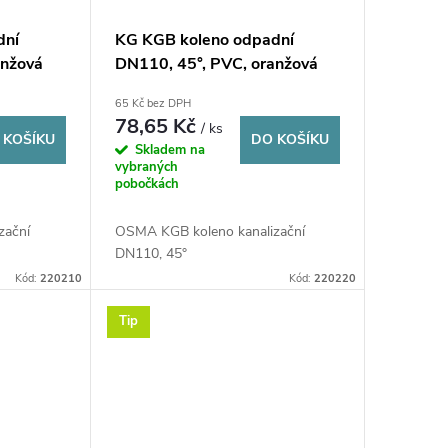
dní
KG KGB koleno odpadní
anžová
DN110, 45°, PVC, oranžová
65 Kč bez DPH
78,65 Kč
/ ks
 KOŠÍKU
DO KOŠÍKU
Skladem na
vybraných
pobočkách
zační
OSMA KGB koleno kanalizační
DN110, 45°
Kód:
220210
Kód:
220220
Tip