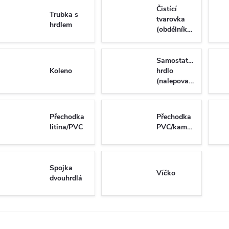
Čistící
Trubka s
tvarovka
hrdlem
(obdélníkový
uzávěr)
Samostatné
Koleno
hrdlo
(nalepovací)
Přechodka
Přechodka
litina/PVC
PVC/kamenina
Spojka
Víčko
dvouhrdlá