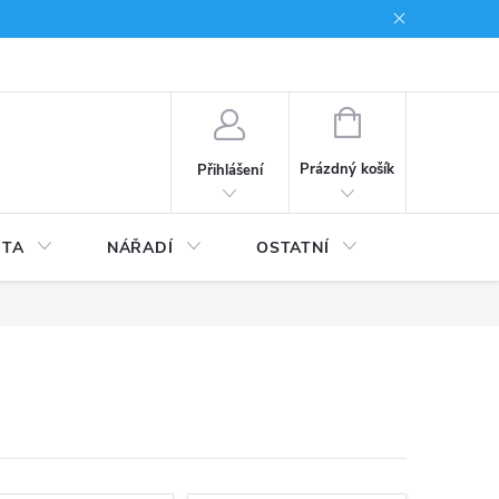
du
Kariera
NÁKUPNÍ
KOŠÍK
Prázdný košík
Přihlášení
ITA
NÁŘADÍ
OSTATNÍ
STAVEBNI