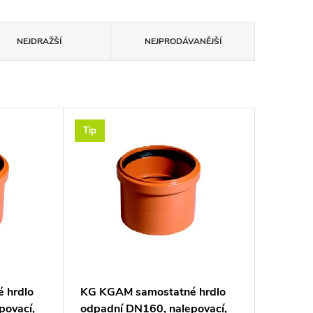
NEJDRAŽŠÍ
NEJPRODÁVANĚJŠÍ
Tip
 hrdlo
KG KGAM samostatné hrdlo
povací,
odpadní DN160, nalepovací,