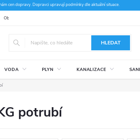
m cen dopravy. Dopravci upravují podmínky dle aktuální situace.
Obchodní podmínky
Kontakty
Ke stažení
Hodnocení obcho
HLEDAT
VODA
PLYN
KANALIZACE
SAN
bí
KG potrubí