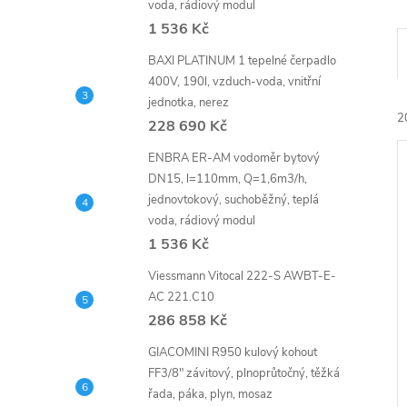
voda, rádiový modul
1 536 Kč
BAXI PLATINUM 1 tepelné čerpadlo
400V, 190l, vzduch-voda, vnitřní
jednotka, nerez
2
228 690 Kč
ENBRA ER-AM vodoměr bytový
DN15, l=110mm, Q=1,6m3/h,
jednovtokový, suchoběžný, teplá
voda, rádiový modul
1 536 Kč
í
Viessmann Vitocal 222-S AWBT-E-
i
AC 221.C10
286 858 Kč
GIACOMINI R950 kulový kohout
FF3/8" závitový, plnoprůtočný, těžká
řada, páka, plyn, mosaz