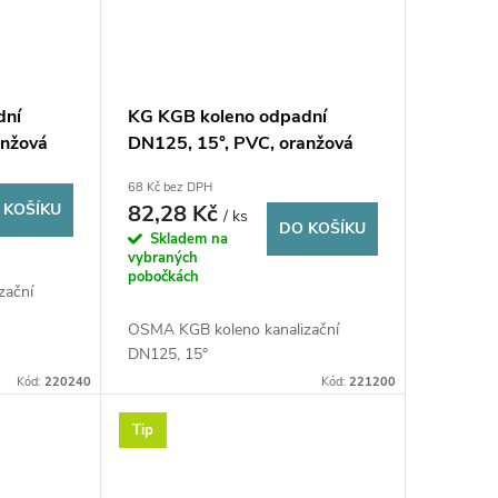
dní
KG KGB koleno odpadní
anžová
DN125, 15°, PVC, oranžová
68 Kč bez DPH
 KOŠÍKU
82,28 Kč
/ ks
DO KOŠÍKU
Skladem na
vybraných
pobočkách
zační
OSMA KGB koleno kanalizační
DN125, 15°
Kód:
220240
Kód:
221200
Tip