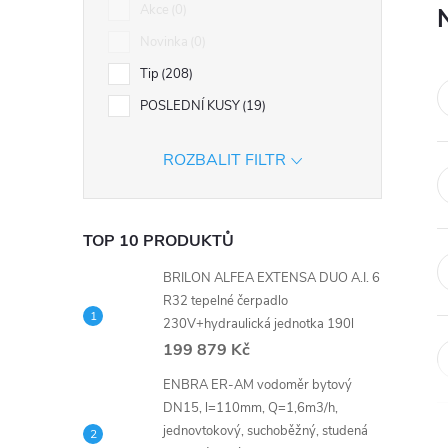
n
Akce
0
Novinka
0
e
Tip
208
l
POSLEDNÍ KUSY
19
ROZBALIT FILTR
TOP 10 PRODUKTŮ
BRILON ALFEA EXTENSA DUO A.I. 6
R32 tepelné čerpadlo
230V+hydraulická jednotka 190l
199 879 Kč
ENBRA ER-AM vodoměr bytový
DN15, l=110mm, Q=1,6m3/h,
jednovtokový, suchoběžný, studená