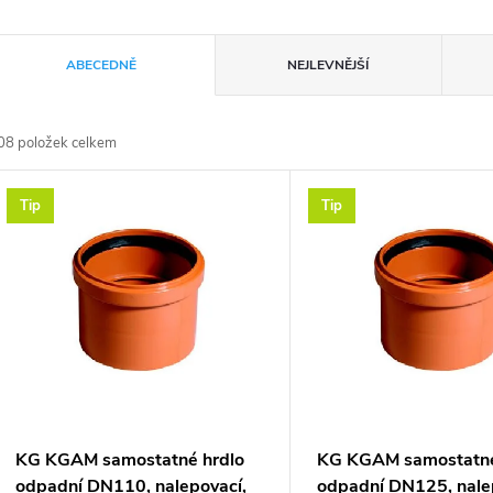
Ř
ABECEDNĚ
NEJLEVNĚJŠÍ
a
08
položek celkem
z
V
Tip
Tip
e
ý
n
p
p
s
r
p
KG KGAM samostatné hrdlo
KG KGAM samostatné
odpadní DN110, nalepovací,
odpadní DN125, nale