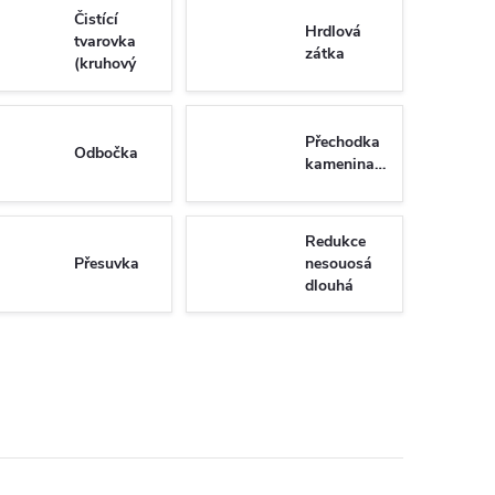
Čistící
Hrdlová
tvarovka
zátka
(kruhový
uzávěr)
Přechodka
Odbočka
kamenina/PVC
Redukce
Přesuvka
nesouosá
dlouhá