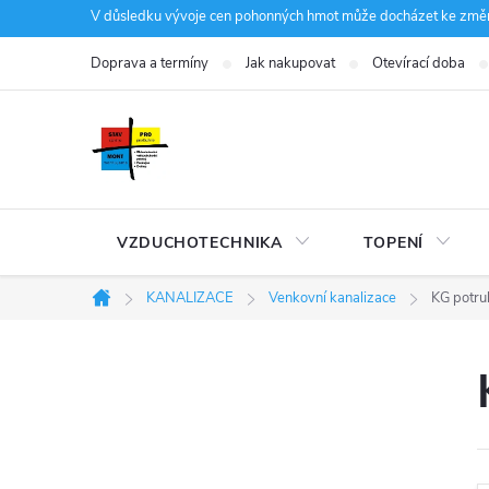
Přejít
V důsledku vývoje cen pohonných hmot může docházet ke změná
na
Doprava a termíny
Jak nakupovat
Otevírací doba
obsah
VZDUCHOTECHNIKA
TOPENÍ
KANALIZACE
Venkovní kanalizace
KG potru
Domů
P
o