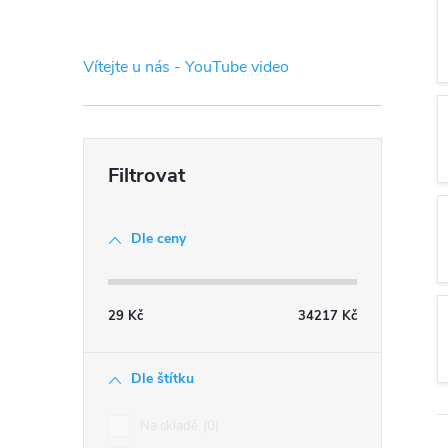
s
t
Vítejte u nás - YouTube video
r
a
n
Dle ceny
n
í
29
Kč
34217
Kč
p
Dle štítku
a
Na skladě
0