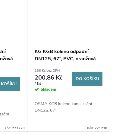
dní
KG KGB koleno odpadní
anžová
DN125, 67°, PVC, oranžová
166 Kč bez DPH
200,86 Kč
DO KOŠÍKU
/ ks
 KOŠÍKU
Skladem
OSMA KGB koleno kanalizační
DN125, 67°
zační
Kód:
221220
Kód:
221230