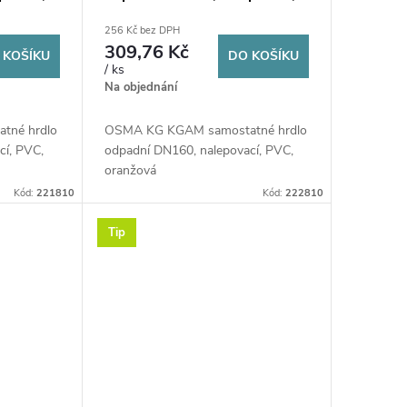
PVC, oranžová
256 Kč bez DPH
309,76 Kč
 KOŠÍKU
DO KOŠÍKU
/ ks
Na objednání
tné hrdlo
OSMA KG KGAM samostatné hrdlo
cí, PVC,
odpadní DN160, nalepovací, PVC,
oranžová
Kód:
221810
Kód:
222810
Tip