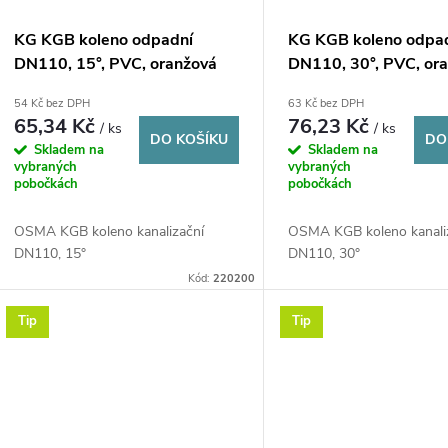
KG KGB koleno odpadní
KG KGB koleno odpa
DN110, 15°, PVC, oranžová
DN110, 30°, PVC, or
54 Kč bez DPH
63 Kč bez DPH
65,34 Kč
76,23 Kč
/ ks
/ ks
DO KOŠÍKU
DO
Skladem na
Skladem na
vybraných
vybraných
pobočkách
pobočkách
OSMA KGB koleno kanalizační
OSMA KGB koleno kanali
DN110, 15°
DN110, 30°
Kód:
220200
Tip
Tip