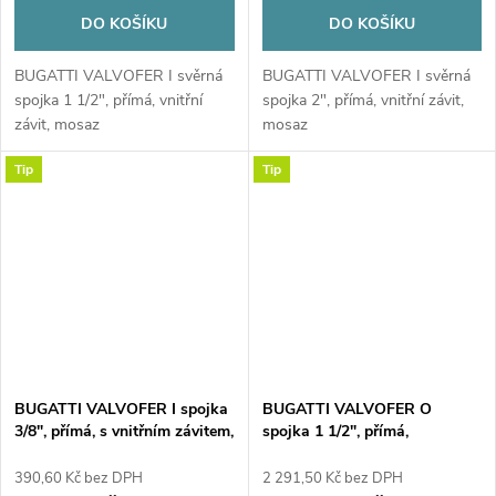
DO KOŠÍKU
DO KOŠÍKU
BUGATTI VALVOFER I svěrná
BUGATTI VALVOFER I svěrná
spojka 1 1/2", přímá, vnitřní
spojka 2", přímá, vnitřní závit,
závit, mosaz
mosaz
Tip
Tip
BUGATTI VALVOFER I spojka
BUGATTI VALVOFER O
3/8", přímá, s vnitřním závitem,
spojka 1 1/2", přímá,
svěrná, plyn, mosaz
oboustranně svěrná, plyn,
mosaz
390,60 Kč bez DPH
2 291,50 Kč bez DPH