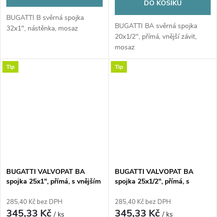
DO KOŠÍKU
BUGATTI B svěrná spojka
BUGATTI BA svěrná spojka
32x1", nástěnka, mosaz
20x1/2", přímá, vnější závit,
mosaz
Tip
Tip
BUGATTI VALVOPAT BA
BUGATTI VALVOPAT BA
spojka 25x1", přímá, s vnějším
spojka 25x1/2", přímá, s
závitem, svěrná, voda/plyn,
vnějším závitem, svěrná,
mosaz
voda/plyn, mosaz
285,40 Kč bez DPH
285,40 Kč bez DPH
345,33 Kč
345,33 Kč
/ ks
/ ks