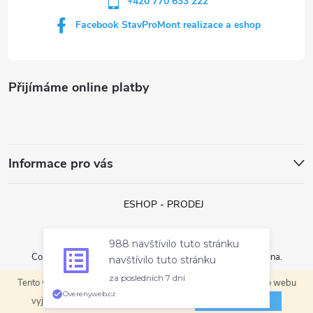
+420 770 633 222
ý
Facebook StavProMont realizace a eshop
p
i
s
Přijímáme online platby
u
Informace pro vás
ESHOP - PRODEJ
988 navštívilo tuto stránku
Copyright 2026
StavProMont s.r.o.
. Všechna práva vyhrazena.
navštívilo tuto stránku
za posledních 7 dní
Tento web používá soubory cookie. Dalším procházením tohoto webu
Vytvořil Shoptet
Overenyweb.cz
ROZUMÍM
vyjadřujete souhlas s jejich používáním.