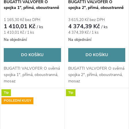
BUGATTI VALVOFER O
BUGATTI VALVOFER O
spojka 1", přímá, oboustranně
spojka 2", přímá, oboustranně
svěrná, plyn, mosaz
svěrná, plyn, mosaz
1 165,30 Kč bez DPH
3 615,20 Kč bez DPH
1 410,01 Kč
4 374,39 Kč
/ ks
/ ks
Měrná
Měrná
1 410,01 Kč / 1 ks
4 374,39 Kč / 1 ks
cena:
cena:
Na objednání
Na objednání
DO KOŠÍKU
DO KOŠÍKU
BUGATTI VALVOFER O svěrná
BUGATTI VALVOFER O svěrná
spojka 1", přímá, oboustranná,
spojka 2", přímá, oboustranná,
mosaz
mosaz
Tip
Tip
POSLEDNÍ KUSY