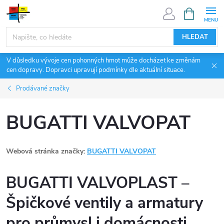
Přejít
NÁKUPNÍ
KOŠÍK
na
obsah
HLEDAT
V důsledku vývoje cen pohonných hmot může docházet ke změnám
cen dopravy. Dopravci upravují podmínky dle aktuální situace.
Prodávané značky
BUGATTI VALVOPAT
Webová stránka značky:
BUGATTI VALVOPAT
BUGATTI VALVOPLAST –
Špičkové ventily a armatury
pro průmysl i domácnosti