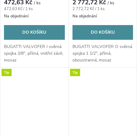
472,63 Kč
2 772,72 Kč
/ ks
/ ks
Měrná
Měrná
472,63 Kč / 1 ks
2 772,72 Kč / 1 ks
cena:
cena:
Na objednání
Na objednání
DO KOŠÍKU
DO KOŠÍKU
BUGATTI VALVOFER I svěrná
BUGATTI VALVOFER O svěrná
spojka 3/8", přímá, vnitřní závit,
spojka 1 1/2", přímá,
mosaz
oboustranná, mosaz
Tip
Tip