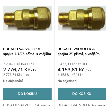
z
ý
Nejprodávanější
e
p
n
i
í
s
p
BUGATTI VALVOFER A
BUGATTI VALVOFER A
spojka 1 1/2", přímá, s vnějším
spojka 2", přímá, s vnějším
p
závitem, svěrná, plyn, mosaz
závitem, svěrná, plyn, mosaz
r
2 294,80 Kč bez DPH
3 432,90 Kč bez DPH
r
2 776,71 Kč
4 153,81 Kč
/ ks
/ ks
o
Měrná
Měrná
2 776,71 Kč / 1 ks
4 153,81 Kč / 1 ks
o
cena:
cena:
Na objednání
Na objednání
d
d
DO KOŠÍKU
DO KOŠÍKU
u
u
BUGATTI VALVOFER A svěrná
BUGATTI VALVOFER A svěrná