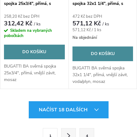
spojka 25x3/4", přímá, s
spojka 32x1 1/4", přímá, s
vnějším závitem, svěrná,
vnějším závitem, svěrná,
voda/plyn, mosaz
voda/plyn, mosaz
258,20 Kč bez DPH
472 Kč bez DPH
312,42 Kč
571,12 Kč
/ ks
/ ks
Měrná
571,12 Kč / 1 ks
Skladem na vybraných
pobočkách
cena:
Na objednání
DO KOŠÍKU
DO KOŠÍKU
BUGATTI BA svěrná spojka
BUGATTI BA svěrná spojka
25x3/4", přímá, vnější závit,
32x1 1/4", přímá, vnější závit,
mosaz
voda/plyn, mosaz
O
NAČÍST 18 DALŠÍCH
v
l
S
1
4