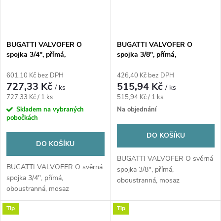
BUGATTI VALVOFER O
BUGATTI VALVOFER O
spojka 3/4", přímá,
spojka 3/8", přímá,
oboustranně svěrná, plyn,
oboustranně svěrná, plyn,
mosaz
mosaz
601,10 Kč bez DPH
426,40 Kč bez DPH
727,33 Kč
515,94 Kč
/ ks
/ ks
Měrná
Měrná
727,33 Kč / 1 ks
515,94 Kč / 1 ks
cena:
cena:
Skladem na vybraných
Na objednání
pobočkách
DO KOŠÍKU
DO KOŠÍKU
BUGATTI VALVOFER O svěrná
BUGATTI VALVOFER O svěrná
spojka 3/8", přímá,
spojka 3/4", přímá,
oboustranná, mosaz
oboustranná, mosaz
Tip
Tip