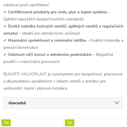
odolnost proti opotřebení.
✔
Certifikované produkty pro vodu, plyn a topné systémy
–
Splnění nejvyšších bezpečnostních standardů.
✔
Široká nabídka kulových ventilů, zpětných ventilů a regulačních
armatur
– Ideální pro domácnosti i průmysl.
✔
Maximální spolehlivost a minimální údržba
– Kvalitní materiály a
precizní konstrukce.
✔
Odolnost vůči korozi a extrémním podmínkám
– Bezpečné
použití i v náročných provozech.
BUGATTI VALVOPLAST je synonymem pro bezpečnost, preciznost
a dlouhodobou spolehlivost v oblasti ventilů a armatur pro
vodovodní, topné i plynové instalace.
Ř
Abecedně
a
Nejlevnější
V
Tip
Tip
Nejdražší