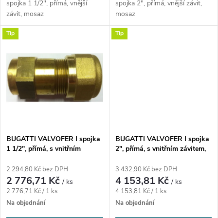
k
spojka 1 1/2", přímá, vnější
spojka 2", přímá, vnější závit,
k
závit, mosaz
mosaz
t
Tip
Tip
t
ů
ů
BUGATTI VALVOFER I spojka
BUGATTI VALVOFER I spojka
1 1/2", přímá, s vnitřním
2", přímá, s vnitřním závitem,
závitem, svěrná, plyn, mosaz
svěrná, plyn, mosaz
2 294,80 Kč bez DPH
3 432,90 Kč bez DPH
2 776,71 Kč
4 153,81 Kč
/ ks
/ ks
Měrná
Měrná
2 776,71 Kč / 1 ks
4 153,81 Kč / 1 ks
cena:
cena:
Na objednání
Na objednání