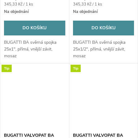
Měrná
Měrná
345,33 Kč / 1 ks
345,33 Kč / 1 ks
cena:
cena:
Na objednání
Na objednání
DO KOŠÍKU
DO KOŠÍKU
BUGATTI BA svěrná spojka
BUGATTI BA svěrná spojka
25x1", přímá, vnější závit,
25x1/2", přímá, vnější závit,
mosaz
mosaz
Tip
Tip
BUGATTI VALVOPAT BA
BUGATTI VALVOPAT BA