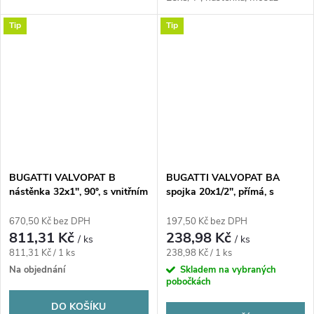
Tip
Tip
BUGATTI VALVOPAT B
BUGATTI VALVOPAT BA
nástěnka 32x1", 90°, s vnitřním
spojka 20x1/2", přímá, s
závitem, svěrná, voda/plyn,
vnějším závitem, svěrná,
mosaz
voda/plyn, mosaz
670,50 Kč bez DPH
197,50 Kč bez DPH
811,31 Kč
238,98 Kč
/ ks
/ ks
Měrná
Měrná
811,31 Kč / 1 ks
238,98 Kč / 1 ks
cena:
cena:
Na objednání
Skladem na vybraných
pobočkách
DO KOŠÍKU