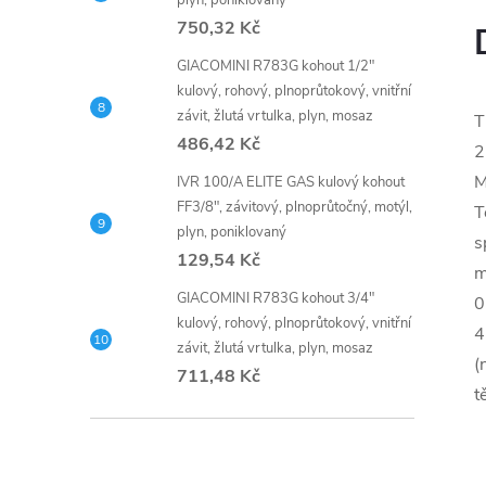
plyn, poniklovaný
750,32 Kč
GIACOMINI R783G kohout 1/2"
kulový, rohový, plnoprůtokový, vnitřní
závit, žlutá vrtulka, plyn, mosaz
T
486,42 Kč
2
M
IVR 100/A ELITE GAS kulový kohout
FF3/8", závitový, plnoprůtočný, motýl,
T
plyn, poniklovaný
s
129,54 Kč
m
GIACOMINI R783G kohout 3/4"
0
kulový, rohový, plnoprůtokový, vnitřní
4
závit, žlutá vrtulka, plyn, mosaz
(
711,48 Kč
t