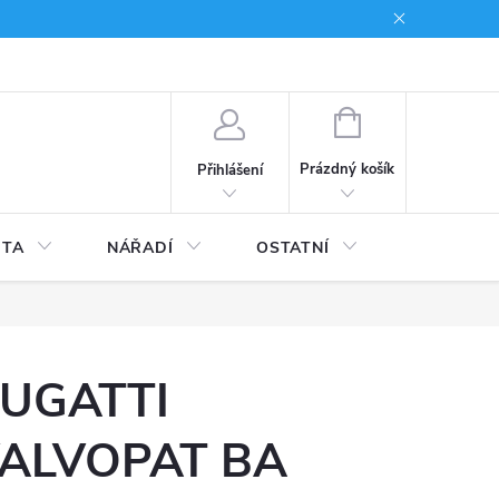
du
Kariera
NÁKUPNÍ
KOŠÍK
Prázdný košík
Přihlášení
ITA
NÁŘADÍ
OSTATNÍ
STAVEBNI
UGATTI
ALVOPAT BA