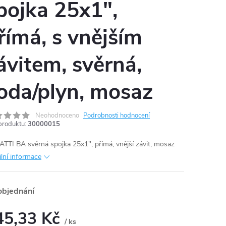
pojka 25x1",
římá, s vnějším
ávitem, svěrná,
oda/plyn, mosaz
Neohodnoceno
Podrobnosti hodnocení
produktu:
30000015
TTI BA svěrná spojka 25x1", přímá, vnější závit, mosaz
ilní informace
objednání
45,33 Kč
/ ks