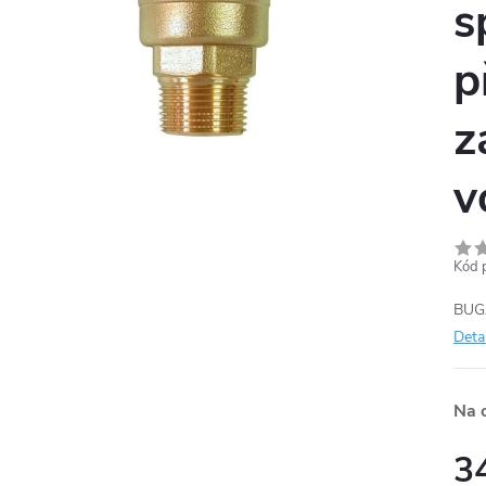
s
p
z
v
Kód 
BUGA
Deta
Na 
3