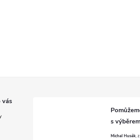
 vás
y
Michal Husák