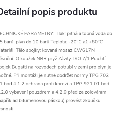
Detailní popis produktu
ECHNICKÉ PARAMETRY: Tlak: pitná a topná voda do
5 barů; plyn do 10 barů Teplota: -20°C až +80°C
ateriál: Tělo spojky: kovaná mosaz CW617N
ěsnění: O koužek NBR pryž Závity: ISO 7/1 Použití
pojek Bugatti na rozvodech potrubí v zemi pro plyn je
ožné. Při montáži je nutné dodržet normy TPG 702
1 bod 4.1.2 ochrana proti korozi a TPG 921 01 bod
.2.8 vybavení pouzdrem a 4.2.9 před zaizolováním
například bitumenovou páskou) provést zkoušku
ěsnosti.