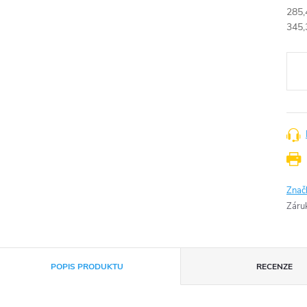
285,
Měr
345,
cena
Znač
Záru
POPIS PRODUKTU
RECENZE