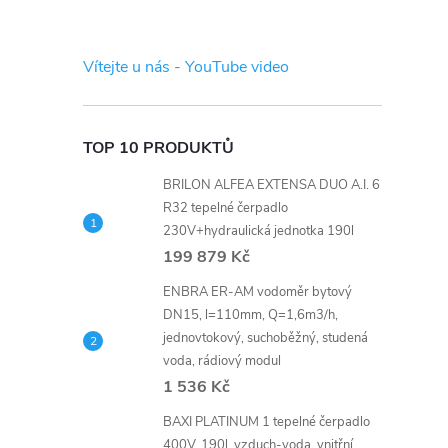
s
t
Vítejte u nás - YouTube video
r
a
TOP 10 PRODUKTŮ
BRILON ALFEA EXTENSA DUO A.I. 6
n
R32 tepelné čerpadlo
230V+hydraulická jednotka 190l
n
199 879 Kč
í
ENBRA ER-AM vodoměr bytový
DN15, l=110mm, Q=1,6m3/h,
jednovtokový, suchoběžný, studená
p
voda, rádiový modul
1 536 Kč
a
BAXI PLATINUM 1 tepelné čerpadlo
400V, 190l, vzduch-voda, vnitřní