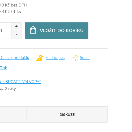
40 Kč bez DPH
ná
33 Kč / 1 ks
:
VLOŽIT DO KOŠÍKU
Dotaz k produktu
Hlídací pes
Sdílet
Tisk
ka:
BUGATTI VALVOPAT
ka
:
2 roky
DISKUZE