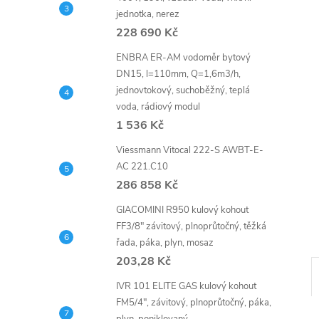
n
jednotka, nerez
e
228 690 Kč
ENBRA ER-AM vodoměr bytový
l
DN15, l=110mm, Q=1,6m3/h,
jednovtokový, suchoběžný, teplá
voda, rádiový modul
1 536 Kč
Viessmann Vitocal 222-S AWBT-E-
AC 221.C10
286 858 Kč
GIACOMINI R950 kulový kohout
FF3/8" závitový, plnoprůtočný, těžká
řada, páka, plyn, mosaz
203,28 Kč
IVR 101 ELITE GAS kulový kohout
FM5/4", závitový, plnoprůtočný, páka,