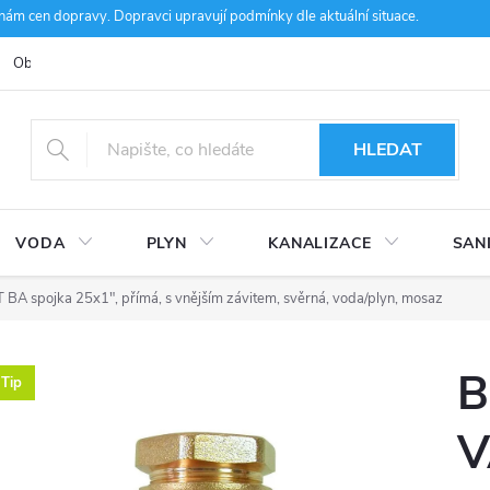
m cen dopravy. Dopravci upravují podmínky dle aktuální situace.
Obchodní podmínky
Kontakty
Ke stažení
Hodnocení obcho
HLEDAT
VODA
PLYN
KANALIZACE
SAN
A spojka 25x1", přímá, s vnějším závitem, svěrná, voda/plyn, mosaz
B
Tip
V