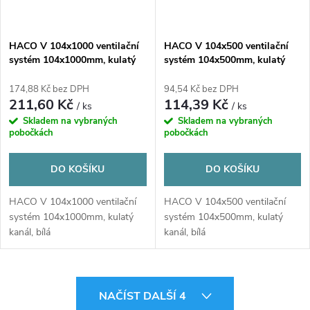
HACO V 104x1000 ventilační
HACO V 104x500 ventilační
systém 104x1000mm, kulatý
systém 104x500mm, kulatý
kanál, bílá
kanál, bílá
174,88 Kč bez DPH
94,54 Kč bez DPH
211,60 Kč
114,39 Kč
/ ks
/ ks
Skladem na vybraných
Skladem na vybraných
pobočkách
pobočkách
DO KOŠÍKU
DO KOŠÍKU
HACO V 104x1000 ventilační
HACO V 104x500 ventilační
systém 104x1000mm, kulatý
systém 104x500mm, kulatý
kanál, bílá
kanál, bílá
O
NAČÍST DALŠÍ 4