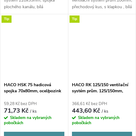
systém 220x55mm, spojka
ventilační systém prům.100mm,
plochého kanálu, bílá
přechodový kus, s klapkou , bílá
Tip
Tip
HACO HSK 75 hadicová
HACO RK 125/150 ventilační
spojka 70x80mm, ocel/pozink
systém prům. 125/150mm,
redukce kovová
59,28 Kč bez DPH
366,61 Kč bez DPH
71,73 Kč
443,60 Kč
/ ks
/ ks
Skladem na vybraných
Skladem na vybraných
pobočkách
pobočkách