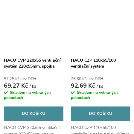
HACO CVP 220x55 ventilační
HACO CZP 110x55/100
systém 220x55mm, spojka
ventilační systém
plochého kanálu, bílá
prům.100mm, přechodový kus,
s klapkou, bílá
57,25 Kč bez DPH
76,60 Kč bez DPH
69,27 Kč
92,69 Kč
/ ks
/ ks
Skladem na vybraných
Skladem na vybraných
pobočkách
pobočkách
DO KOŠÍKU
DO KOŠÍKU
HACO CVP 220x55 ventilační
HACO CZP 110x55/100