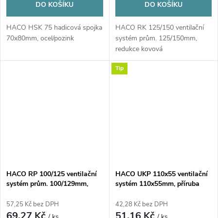
DO KOŠÍKU
DO KOŠÍKU
HACO HSK 75 hadicová spojka
HACO RK 125/150 ventilační
70x80mm, ocel/pozink
systém prům. 125/150mm,
redukce kovová
Tip
HACO RP 100/125 ventilační
HACO UKP 110x55 ventilační
systém prům. 100/129mm,
systém 110x55mm, příruba
redukce plastová, bílá
nástěnná, bílá
57,25 Kč bez DPH
42,28 Kč bez DPH
69,27 Kč
51,16 Kč
/ ks
/ ks