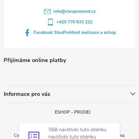
y
í
v
info
@
stavpromont.cz
+420 770 633 222
ý
Facebook StavProMont realizace a eshop
p
i
s
Přijímáme online platby
u
Informace pro vás
ESHOP - PRODEJ
1558 navštívilo tuto stránku
Copyright 2026
StavProMont s.r.o.
. Všechna práva vyhrazena.
navštívilo tuto stránku