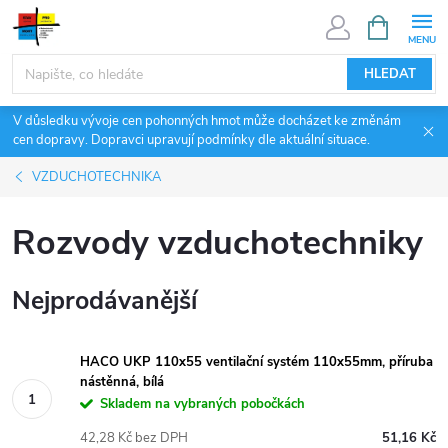
Přejít
NÁKUPNÍ
KOŠÍK
na
obsah
HLEDAT
V důsledku vývoje cen pohonných hmot může docházet ke změnám
cen dopravy. Dopravci upravují podmínky dle aktuální situace.
VZDUCHOTECHNIKA
Rozvody vzduchotechniky
Nejprodávanější
HACO UKP 110x55 ventilační systém 110x55mm, příruba
nástěnná, bílá
Skladem na vybraných pobočkách
42,28 Kč bez DPH
51,16 Kč