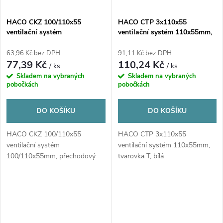
HACO CKZ 100/110x55
HACO CTP 3x110x55
ventilační systém
ventilační systém 110x55mm,
100/110x55mm, přechodový
tvarovka T, bílá
kus koleno, bílá
63,96 Kč bez DPH
91,11 Kč bez DPH
77,39 Kč
110,24 Kč
/ ks
/ ks
Skladem na vybraných
Skladem na vybraných
pobočkách
pobočkách
DO KOŠÍKU
DO KOŠÍKU
HACO CKZ 100/110x55
HACO CTP 3x110x55
ventilační systém
ventilační systém 110x55mm,
100/110x55mm, přechodový
tvarovka T, bílá
kus koleno, bílá