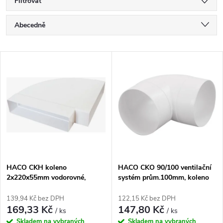
Filtrovat
Ř
Abecedně
a
Nejlevnější
V
Nejdražší
z
ý
Nejprodávanější
e
p
n
i
í
s
p
HACO CKH koleno
HACO CKO 90/100 ventilační
2x220x55mm vodorovné,
systém prům.100mm, koleno
p
ploché, plast
kulaté, bílá
r
139,94 Kč bez DPH
122,15 Kč bez DPH
r
169,33 Kč
147,80 Kč
/ ks
/ ks
Skladem na vybraných
Skladem na vybraných