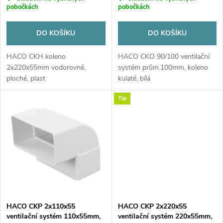
o
o
pobočkách
pobočkách
d
d
DO KOŠÍKU
DO KOŠÍKU
u
u
HACO CKH koleno
HACO CKO 90/100 ventilační
2x220x55mm vodorovné,
systém prům.100mm, koleno
k
ploché, plast
kulaté, bílá
k
t
Tip
t
ů
ů
HACO CKP 2x110x55
HACO CKP 2x220x55
ventilační systém 110x55mm,
ventilační systém 220x55mm,