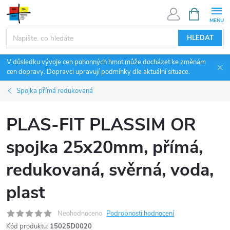
Přejít
NÁKUPNÍ
KOŠÍK
na
obsah
HLEDAT
V důsledku vývoje cen pohonných hmot může docházet ke změnám
cen dopravy. Dopravci upravují podmínky dle aktuální situace.
Spojka přímá redukovaná
PLAS-FIT PLASSIM OR
spojka 25x20mm, přímá,
redukovaná, svěrná, voda,
plast
Neohodnoceno
Podrobnosti hodnocení
Kód produktu:
15025D0020