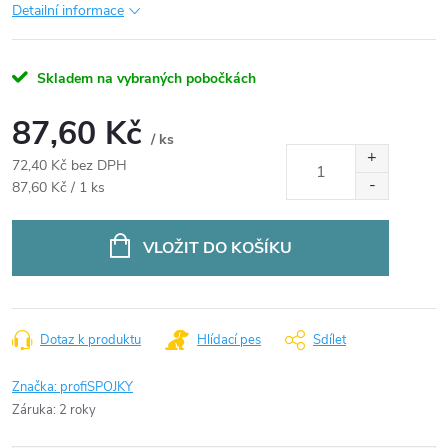
Detailní informace
Skladem na vybraných pobočkách
87,60 Kč
/ ks
72,40 Kč bez DPH
Měrná
87,60 Kč / 1 ks
cena:
VLOŽIT DO KOŠÍKU
Dotaz k produktu
Hlídací pes
Sdílet
Značka:
profiSPOJKY
Záruka
:
2 roky