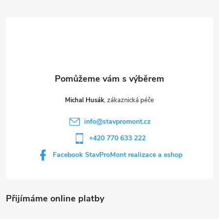
á
p
a
t
Michal Husák
í
info
@
stavpromont.cz
+420 770 633 222
Facebook StavProMont realizace a eshop
Přijímáme online platby