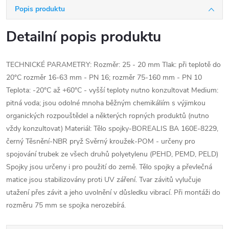
Popis produktu
Detailní popis produktu
TECHNICKÉ PARAMETRY: Rozměr: 25 - 20 mm Tlak: při teplotě do
20°C rozměr 16-63 mm - PN 16; rozměr 75-160 mm - PN 10
Teplota: -20°C až +60°C - vyšší teploty nutno konzultovat Medium:
pitná voda; jsou odolné mnoha běžným chemikáliím s výjimkou
organických rozpouštědel a některých ropných produktů (nutno
vždy konzultovat) Materiál: Tělo spojky-BOREALIS BA 160E-8229,
černý Těsnění-NBR pryž Svěrný kroužek-POM - určeny pro
spojování trubek ze všech druhů polyetylenu (PEHD, PEMD, PELD)
Spojky jsou určeny i pro použití do země. Tělo spojky a převlečná
matice jsou stabilizovány proti UV záření. Tvar závitů vylučuje
utažení přes závit a jeho uvolnění v důsledku vibrací. Při montáži do
rozměru 75 mm se spojka nerozebírá.