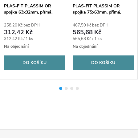
PLAS-FIT PLASSIM OR
PLAS-FIT PLASSIM OR
spojka 63x32mm, přímá,
spojka 75x63mm, přímá,
redukovaná, svěrná, voda,
redukovaná, svěrná, voda,
plast
plast
258,20 Kč bez DPH
467,50 Kč bez DPH
312,42 Kč
565,68 Kč
Měrná
Měrná
312,42 Kč / 1 ks
565,68 Kč / 1 ks
cena:
cena:
Na objednání
Na objednání
DO KOŠÍKU
DO KOŠÍKU
Z