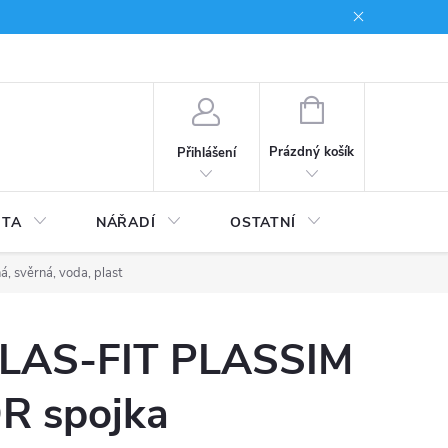
du
Kariera
NÁKUPNÍ
KOŠÍK
Prázdný košík
Přihlášení
ITA
NÁŘADÍ
OSTATNÍ
STAVEBNI
 svěrná, voda, plast
LAS-FIT PLASSIM
R spojka