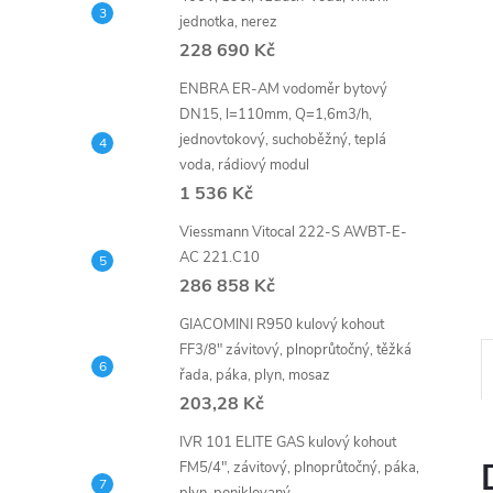
n
jednotka, nerez
e
228 690 Kč
ENBRA ER-AM vodoměr bytový
l
DN15, l=110mm, Q=1,6m3/h,
jednovtokový, suchoběžný, teplá
voda, rádiový modul
1 536 Kč
Viessmann Vitocal 222-S AWBT-E-
AC 221.C10
286 858 Kč
GIACOMINI R950 kulový kohout
FF3/8" závitový, plnoprůtočný, těžká
řada, páka, plyn, mosaz
203,28 Kč
IVR 101 ELITE GAS kulový kohout
FM5/4", závitový, plnoprůtočný, páka,