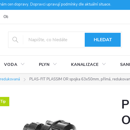
m cen dopravy. Dopravci upravují podmínky dle aktuální situace.
Obchodní podmínky
Kontakty
Ke stažení
Hodnocení obcho
HLEDAT
VODA
PLYN
KANALIZACE
SAN
 redukovaná
PLAS-FIT PLASSIM OR spojka 63x50mm, přímá, redukovaná,
P
Tip
O