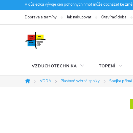
Přejít
V důsledku vývoje cen pohonných hmot může docházet ke změná
na
Doprava a termíny
Jak nakupovat
Otevírací doba
obsah
VZDUCHOTECHNIKA
TOPENÍ
VODA
Plastové svěrné spojky
Spojka přímá
Domů
P
o