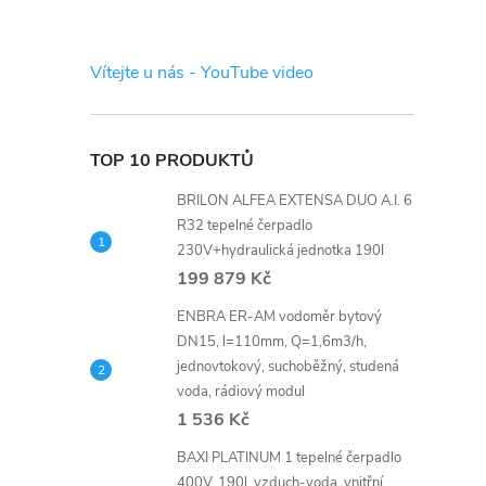
s
t
Vítejte u nás - YouTube video
r
a
TOP 10 PRODUKTŮ
BRILON ALFEA EXTENSA DUO A.I. 6
n
R32 tepelné čerpadlo
230V+hydraulická jednotka 190l
n
199 879 Kč
í
ENBRA ER-AM vodoměr bytový
DN15, l=110mm, Q=1,6m3/h,
jednovtokový, suchoběžný, studená
p
voda, rádiový modul
1 536 Kč
a
BAXI PLATINUM 1 tepelné čerpadlo
400V, 190l, vzduch-voda, vnitřní