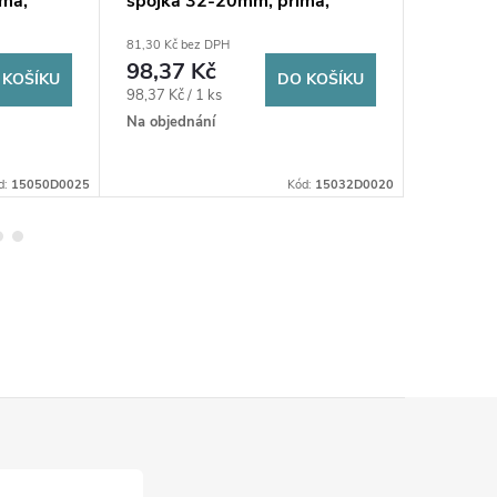
má,
spojka 32-20mm, přímá,
spojka 
voda,
redukovaná, svěrná, voda,
redukov
81,30 Kč bez DPH
467,50 Kč 
plast
plast
98,37 Kč
565,6
 KOŠÍKU
DO KOŠÍKU
Měrná
Měrná
98,37 Kč / 1 ks
565,68 Kč 
cena:
cena:
Na objednání
Na objedn
d:
15050D0025
Kód:
15032D0020