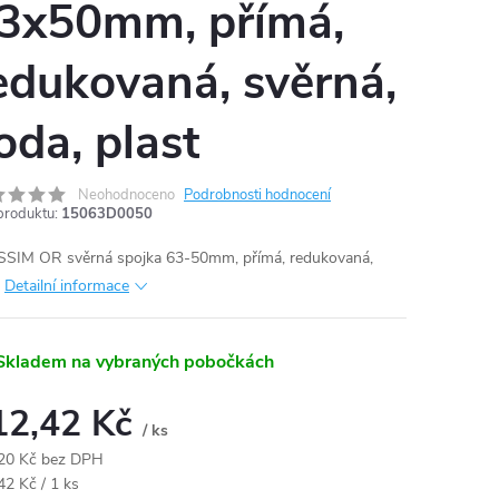
3x50mm, přímá,
edukovaná, svěrná,
oda, plast
Neohodnoceno
Podrobnosti hodnocení
produktu:
15063D0050
SIM OR svěrná spojka 63-50mm, přímá, redukovaná,
Detailní informace
Skladem na vybraných pobočkách
12,42 Kč
/ ks
20 Kč bez DPH
ná
42 Kč / 1 ks