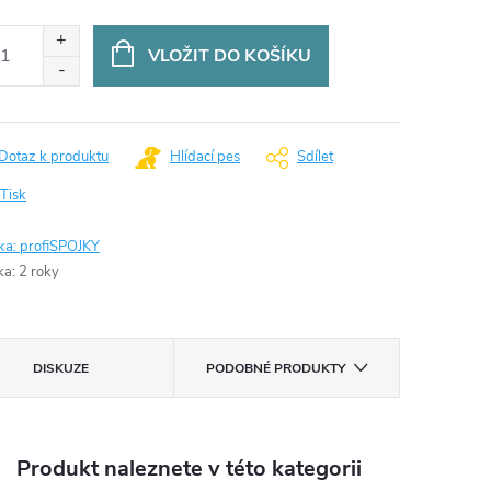
:
VLOŽIT DO KOŠÍKU
Dotaz k produktu
Hlídací pes
Sdílet
Tisk
ka:
profiSPOJKY
ka
:
2 roky
DISKUZE
PODOBNÉ PRODUKTY
Produkt naleznete v této kategorii