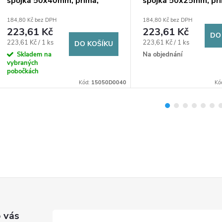
spojka 50x40mm, přímá,
spojka 50x25mm, pří
redukovaná, svěrná, voda,
redukovaná, svěrná, 
184,80 Kč bez DPH
184,80 Kč bez DPH
plast
plast
223,61 Kč
223,61 Kč
DO
Měrná
Měrná
223,61 Kč / 1 ks
223,61 Kč / 1 ks
DO KOŠÍKU
cena:
cena:
Skladem na
Na objednání
vybraných
pobočkách
Kód:
15050D0040
Kó
 vás