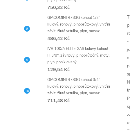
plyn, poniklovaný
750,32 Kč
T
GIACOMINI R783G kohout 1/2"
kulový, rohový, plnoprůtokový, vnitřní
p
závit, žlutá vrtulka, plyn, mosaz
r
486,42 Kč
-
IVR 100/A ELITE GAS kulový kohout
j
FF3/8", závitový, plnoprůtočný, motýl,
o
plyn, poniklovaný
p
129,54 Kč
s
GIACOMINI R783G kohout 3/4"
N
kulový, rohový, plnoprůtokový, vnitřní
t
závit, žlutá vrtulka, plyn, mosaz
P
711,48 Kč
s
z
u