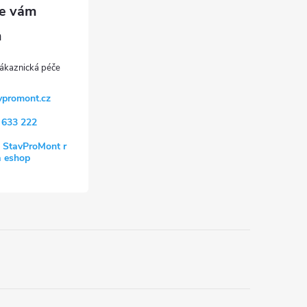
vpromont.cz
 633 222
 StavProMont r
a eshop