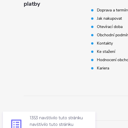
platby
p
Doprava a termín
Jak nakupovat
a
Otevírací doba
t
Obchodní podmí
Kontakty
í
Ke stažení
Hodnocení obch
Kariera
1353 navštívilo tuto stránku
navštívilo tuto stránku