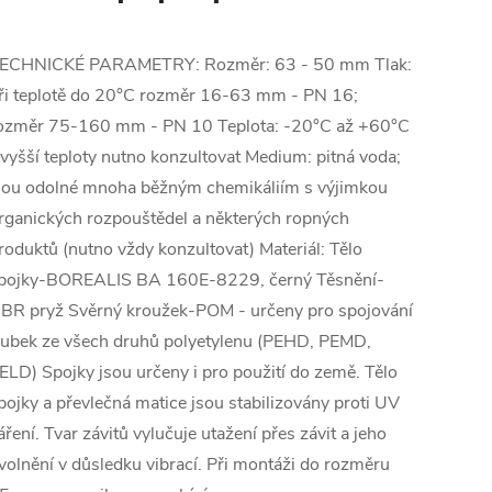
ECHNICKÉ PARAMETRY: Rozměr: 63 - 50 mm Tlak:
ři teplotě do 20°C rozměr 16-63 mm - PN 16;
ozměr 75-160 mm - PN 10 Teplota: -20°C až +60°C
 vyšší teploty nutno konzultovat Medium: pitná voda;
sou odolné mnoha běžným chemikáliím s výjimkou
rganických rozpouštědel a některých ropných
roduktů (nutno vždy konzultovat) Materiál: Tělo
pojky-BOREALIS BA 160E-8229, černý Těsnění-
BR pryž Svěrný kroužek-POM - určeny pro spojování
rubek ze všech druhů polyetylenu (PEHD, PEMD,
ELD) Spojky jsou určeny i pro použití do země. Tělo
pojky a převlečná matice jsou stabilizovány proti UV
áření. Tvar závitů vylučuje utažení přes závit a jeho
volnění v důsledku vibrací. Při montáži do rozměru