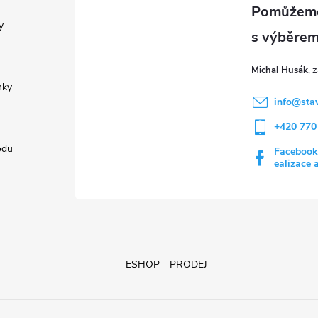
y
Michal Husák
nky
info
@
sta
+420 770
odu
Facebook
ealizace 
ESHOP - PRODEJ