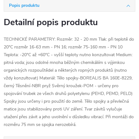
Popis produktu
Detailní popis produktu
TECHNICKÉ PARAMETRY: Rozměr: 32 - 20 mm Tlak: při teplotě do
20°C rozměr 16-63 mm - PN 16; rozměr 75-160 mm - PN 10
Teplota: -20°C až +60°C - vyšší teploty nutno konzultovat Medium:
pitná voda; jsou odolné mnoha běžným chemikáliím s výjimkou
organických rozpouštědel a některých ropných produktů (nutno
vždy konzultovat) Materiál: Tělo spojky-BOREALIS BA 160E-8229,
černý Těsnění-NBR pryž Svěrný kroužek-POM - určeny pro
spojování trubek ze všech druhů polyetylenu (PEHD, PEMD, PELD)
Spojky jsou určeny i pro použití do země. Tělo spojky a převlečná
matice jsou stabilizovány proti UV záření. Tvar závitů vylučuje
utažení přes závit a jeho uvolnění v důsledku vibrací. Při montáži do
rozměru 75 mm se spojka nerozebírá.