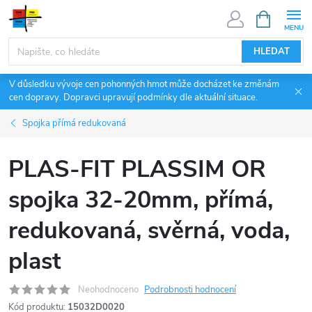
Přejít
NÁKUPNÍ
KOŠÍK
na
obsah
HLEDAT
V důsledku vývoje cen pohonných hmot může docházet ke změnám
cen dopravy. Dopravci upravují podmínky dle aktuální situace.
Spojka přímá redukovaná
PLAS-FIT PLASSIM OR
spojka 32-20mm, přímá,
redukovaná, svěrná, voda,
plast
Neohodnoceno
Podrobnosti hodnocení
Kód produktu:
15032D0020