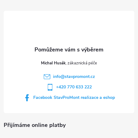
á
p
a
t
Michal Husák
í
info
@
stavpromont.cz
+420 770 633 222
Facebook StavProMont realizace a eshop
Přijímáme online platby