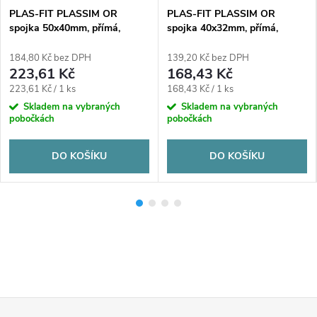
PLAS-FIT PLASSIM OR
PLAS-FIT PLASSIM OR
spojka 50x40mm, přímá,
spojka 40x32mm, přímá,
redukovaná, svěrná, voda,
redukovaná, svěrná, voda,
plast
plast
184,80 Kč bez DPH
139,20 Kč bez DPH
223,61 Kč
168,43 Kč
Měrná
Měrná
223,61 Kč / 1 ks
168,43 Kč / 1 ks
cena:
cena:
Skladem na vybraných
Skladem na vybraných
pobočkách
pobočkách
DO KOŠÍKU
DO KOŠÍKU
Z