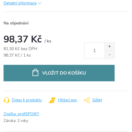
Detailní informace
Na objednání
98,37 Kč
/ ks
81,30 Kč bez DPH
Měrná
98,37 Kč / 1 ks
cena:
VLOŽIT DO KOŠÍKU
Dotaz k produktu
Hlídací pes
Sdílet
Značka:
profiSPOJKY
Záruka
:
2 roky