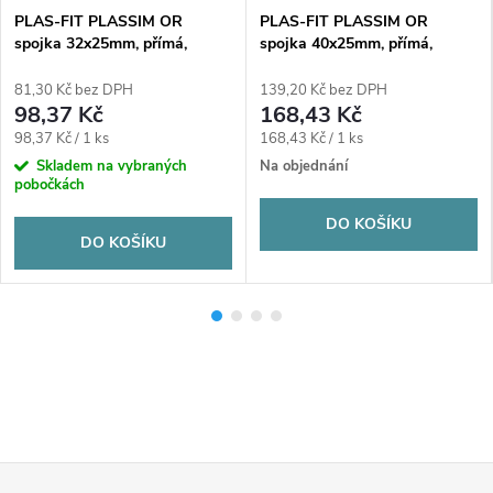
PLAS-FIT PLASSIM OR
PLAS-FIT PLASSIM OR
spojka 32x25mm, přímá,
spojka 40x25mm, přímá,
redukovaná, svěrná, voda,
redukovaná, svěrná, voda,
plast
plast
81,30 Kč bez DPH
139,20 Kč bez DPH
98,37 Kč
168,43 Kč
Měrná
Měrná
98,37 Kč / 1 ks
168,43 Kč / 1 ks
cena:
cena:
Skladem na vybraných
Na objednání
pobočkách
DO KOŠÍKU
DO KOŠÍKU
Z