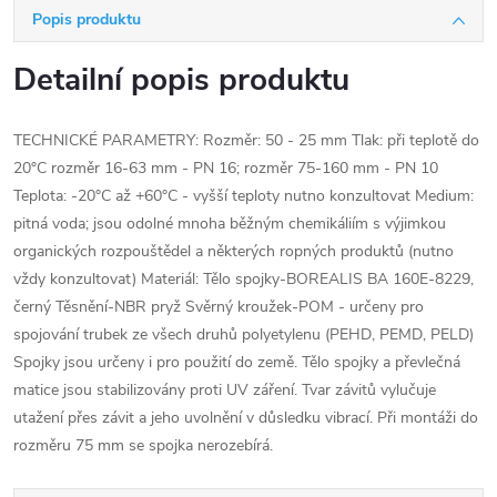
Popis produktu
Detailní popis produktu
TECHNICKÉ PARAMETRY: Rozměr: 50 - 25 mm Tlak: při teplotě do
20°C rozměr 16-63 mm - PN 16; rozměr 75-160 mm - PN 10
Teplota: -20°C až +60°C - vyšší teploty nutno konzultovat Medium:
pitná voda; jsou odolné mnoha běžným chemikáliím s výjimkou
organických rozpouštědel a některých ropných produktů (nutno
vždy konzultovat) Materiál: Tělo spojky-BOREALIS BA 160E-8229,
černý Těsnění-NBR pryž Svěrný kroužek-POM - určeny pro
spojování trubek ze všech druhů polyetylenu (PEHD, PEMD, PELD)
Spojky jsou určeny i pro použití do země. Tělo spojky a převlečná
matice jsou stabilizovány proti UV záření. Tvar závitů vylučuje
utažení přes závit a jeho uvolnění v důsledku vibrací. Při montáži do
rozměru 75 mm se spojka nerozebírá.