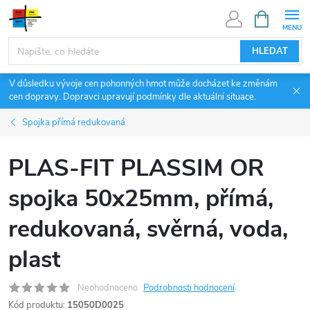
Přejít
NÁKUPNÍ
KOŠÍK
na
obsah
HLEDAT
V důsledku vývoje cen pohonných hmot může docházet ke změnám
cen dopravy. Dopravci upravují podmínky dle aktuální situace.
Spojka přímá redukovaná
PLAS-FIT PLASSIM OR
spojka 50x25mm, přímá,
redukovaná, svěrná, voda,
plast
Neohodnoceno
Podrobnosti hodnocení
Kód produktu:
15050D0025