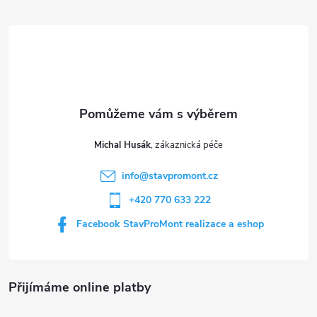
á
p
a
t
Michal Husák
í
info
@
stavpromont.cz
+420 770 633 222
Facebook StavProMont realizace a eshop
Přijímáme online platby