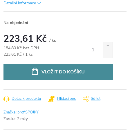
Detailní informace
Na objednání
223,61 Kč
/ ks
184,80 Kč bez DPH
Měrná
223,61 Kč / 1 ks
cena:
VLOŽIT DO KOŠÍKU
Dotaz k produktu
Hlídací pes
Sdílet
Značka:
profiSPOJKY
Záruka
:
2 roky