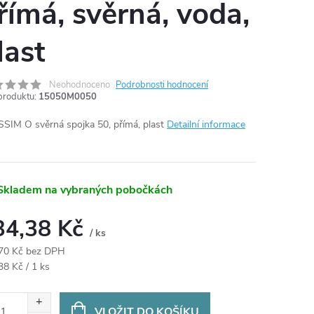
římá, svěrná, voda,
last
Neohodnoceno
Podrobnosti hodnocení
produktu:
15050M0050
SIM O svěrná spojka 50, přímá, plast
Detailní informace
Skladem na vybraných pobočkách
34,38 Kč
/ ks
70 Kč bez DPH
ná
38 Kč / 1 ks
:
VLOŽIT DO KOŠÍKU