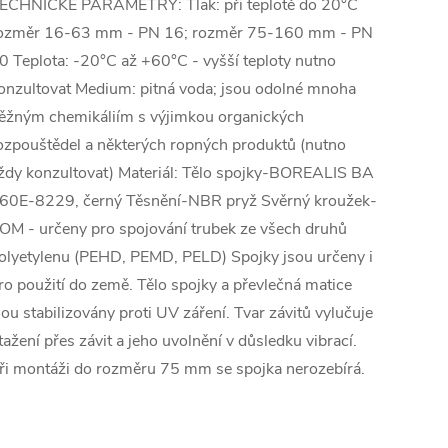
ECHNICKÉ PARAMETRY: Tlak: při teplotě do 20°C
ozměr 16-63 mm - PN 16; rozměr 75-160 mm - PN
0 Teplota: -20°C až +60°C - vyšší teploty nutno
onzultovat Medium: pitná voda; jsou odolné mnoha
ěžným chemikáliím s výjimkou organických
ozpouštědel a některých ropných produktů (nutno
ždy konzultovat) Materiál: Tělo spojky-BOREALIS BA
60E-8229, černý Těsnění-NBR pryž Svěrný kroužek-
OM - určeny pro spojování trubek ze všech druhů
olyetylenu (PEHD, PEMD, PELD) Spojky jsou určeny i
ro použití do země. Tělo spojky a převlečná matice
sou stabilizovány proti UV záření. Tvar závitů vylučuje
tažení přes závit a jeho uvolnění v důsledku vibrací.
ři montáži do rozměru 75 mm se spojka nerozebírá.