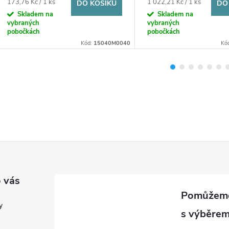
Měrná
Měrná
173,76 Kč / 1 ks
1 022,21 Kč / 1 ks
DO KOŠÍKU
DO
cena:
cena:
Skladem na
Skladem na
vybraných
vybraných
pobočkách
pobočkách
Kód:
15040M0040
Kó
 vás
y