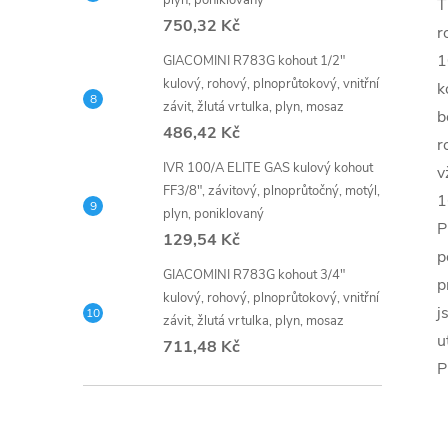
plyn, poniklovaný
T
750,32 Kč
r
1
GIACOMINI R783G kohout 1/2"
kulový, rohový, plnoprůtokový, vnitřní
k
závit, žlutá vrtulka, plyn, mosaz
b
486,42 Kč
r
IVR 100/A ELITE GAS kulový kohout
v
FF3/8", závitový, plnoprůtočný, motýl,
1
plyn, poniklovaný
P
129,54 Kč
p
GIACOMINI R783G kohout 3/4"
p
kulový, rohový, plnoprůtokový, vnitřní
j
závit, žlutá vrtulka, plyn, mosaz
u
711,48 Kč
P