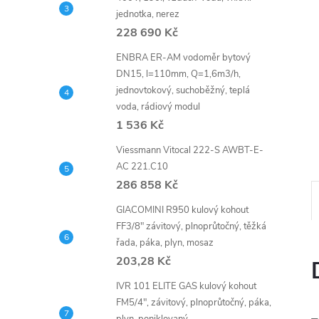
n
jednotka, nerez
e
228 690 Kč
ENBRA ER-AM vodoměr bytový
l
DN15, l=110mm, Q=1,6m3/h,
jednovtokový, suchoběžný, teplá
voda, rádiový modul
1 536 Kč
Viessmann Vitocal 222-S AWBT-E-
AC 221.C10
286 858 Kč
GIACOMINI R950 kulový kohout
FF3/8" závitový, plnoprůtočný, těžká
řada, páka, plyn, mosaz
203,28 Kč
IVR 101 ELITE GAS kulový kohout
FM5/4", závitový, plnoprůtočný, páka,