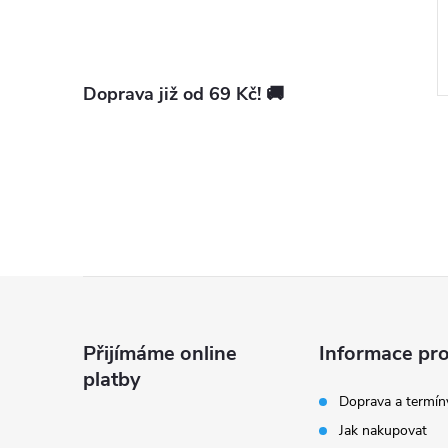
Měrná
1 ks
67,40 Kč / 1 ks
DO KOŠÍKU
cena:
Skladem na
vybraných
pobočkách
Kód:
15110M0110
Kód:
15020M0020
Doprava již od 69 Kč! 🚚
Z
á
Přijímáme online
Informace pro
platby
p
Doprava a termín
Jak nakupovat