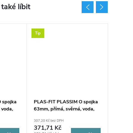
Tip
Tip
 spojka
PLAS-FIT PLASSIM O spojka
PLAS-F
 voda,
63mm, přímá, svěrná, voda,
75mm, p
plast
plast
307,20 Kč bez DPH
476,40 Kč 
371,71 Kč
576,4