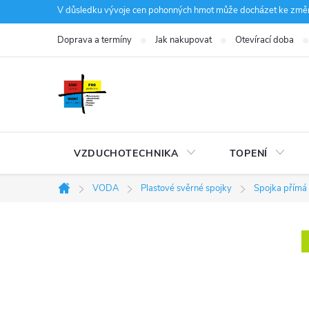
Přejít
V důsledku vývoje cen pohonných hmot může docházet ke změná
na
Doprava a termíny
Jak nakupovat
Otevírací doba
obsah
VZDUCHOTECHNIKA
TOPENÍ
VODA
Plastové svěrné spojky
Spojka přímá
Domů
P
o