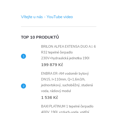
s
t
Vítejte u nás - YouTube video
r
a
TOP 10 PRODUKTŮ
BRILON ALFEA EXTENSA DUO A.I. 6
n
R32 tepelné čerpadlo
230V+hydraulická jednotka 190l
n
199 879 Kč
í
ENBRA ER-AM vodoměr bytový
DN15, l=110mm, Q=1,6m3/h,
jednovtokový, suchoběžný, studená
p
voda, rádiový modul
1 536 Kč
a
BAXI PLATINUM 1 tepelné čerpadlo
400V, 190l, vzduch-voda, vnitřní