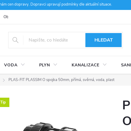
m cen dopravy. Dopravci upravují podmínky dle aktuální situace.
Obchodní podmínky
Kontakty
Ke stažení
Hodnocení obcho
HLEDAT
VODA
PLYN
KANALIZACE
SAN
PLAS-FIT PLASSIM O spojka 50mm, přímá, svěrná, voda, plast
P
Tip
O