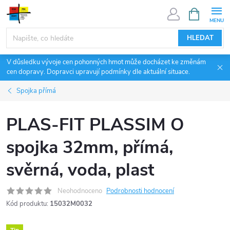
Přejít
NÁKUPNÍ
KOŠÍK
na
obsah
HLEDAT
V důsledku vývoje cen pohonných hmot může docházet ke změnám
cen dopravy. Dopravci upravují podmínky dle aktuální situace.
Spojka přímá
PLAS-FIT PLASSIM O
spojka 32mm, přímá,
svěrná, voda, plast
Neohodnoceno
Podrobnosti hodnocení
Kód produktu:
15032M0032