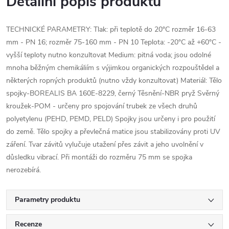
Detailní popis produktu
TECHNICKÉ PARAMETRY: Tlak: při teplotě do 20°C rozměr 16-63
mm - PN 16; rozměr 75-160 mm - PN 10 Teplota: -20°C až +60°C -
vyšší teploty nutno konzultovat Medium: pitná voda; jsou odolné
mnoha běžným chemikáliím s výjimkou organických rozpouštědel a
některých ropných produktů (nutno vždy konzultovat) Materiál: Tělo
spojky-BOREALIS BA 160E-8229, černý Těsnění-NBR pryž Svěrný
kroužek-POM - určeny pro spojování trubek ze všech druhů
polyetylenu (PEHD, PEMD, PELD) Spojky jsou určeny i pro použití
do země. Tělo spojky a převlečná matice jsou stabilizovány proti UV
záření. Tvar závitů vylučuje utažení přes závit a jeho uvolnění v
důsledku vibrací. Při montáži do rozměru 75 mm se spojka
nerozebírá.
Parametry produktu
Recenze