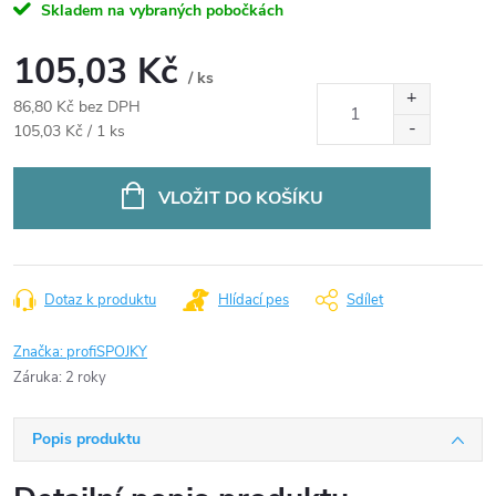
Skladem na vybraných pobočkách
105,03 Kč
/ ks
86,80 Kč bez DPH
Měrná
105,03 Kč / 1 ks
cena:
VLOŽIT DO KOŠÍKU
Dotaz k produktu
Hlídací pes
Sdílet
Značka:
profiSPOJKY
Záruka
:
2 roky
Popis produktu