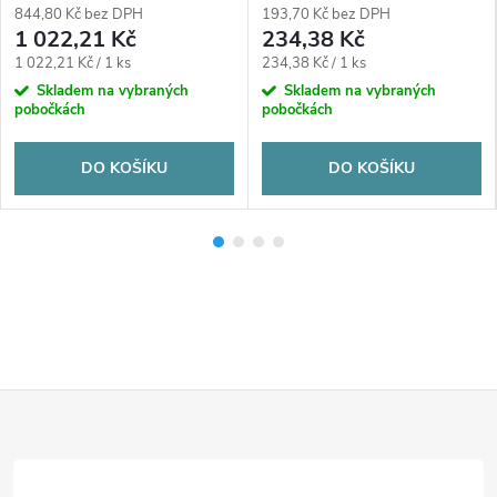
844,80 Kč bez DPH
193,70 Kč bez DPH
1 022,21 Kč
234,38 Kč
Měrná
Měrná
1 022,21 Kč / 1 ks
234,38 Kč / 1 ks
cena:
cena:
Skladem na vybraných
Skladem na vybraných
pobočkách
pobočkách
DO KOŠÍKU
DO KOŠÍKU
Z
á