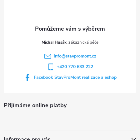
p
a
t
Michal Husák
í
info
@
stavpromont.cz
+420 770 633 222
Facebook StavProMont realizace a eshop
Přijímáme online platby
Informace pro vás