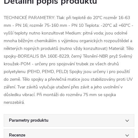
Detailní popis produktu
TECHNICKÉ PARAMETRY: Tlak: při teplotě do 20°C rozměr 16-63
mm - PN 16; rozměr 75-160 mm - PN 10 Teplota: -20°C až +60°C -
vyšší teploty nutno konzultovat Medium: pitná voda; jsou odolné
mnoha běžným chemikáliím s výjimkou organických rozpouštědel a
některých ropných produktů (nutno vždy konzultovat) Materiál: Tělo
spojky-BOREALIS BA 160E-8229, černý Těsnění-NBR pryž Svěrný
kroužek-POM - určeny pro spojování trubek ze všech druhů
polyetylenu (PEHD, PEMD, PELD) Spojky jsou určeny i pro použití
do země. Tělo spojky a převlečná matice jsou stabilizovány proti UV
záření. Tvar závitů vylučuje utažení přes závit a jeho uvolnění v
důsledku vibrací. Při montáži do rozměru 75 mm se spojka
nerozebírá.
Parametry produktu
Recenze