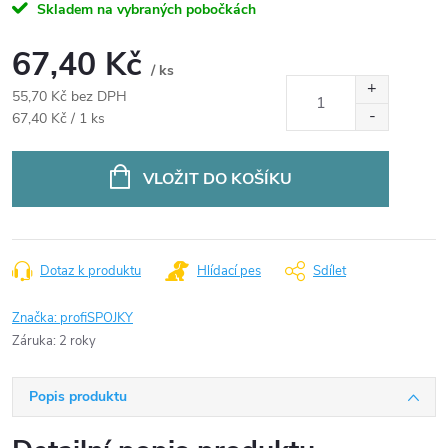
Skladem na vybraných pobočkách
67,40 Kč
/ ks
55,70 Kč bez DPH
Měrná
67,40 Kč / 1 ks
cena:
VLOŽIT DO KOŠÍKU
Dotaz k produktu
Hlídací pes
Sdílet
Značka:
profiSPOJKY
Záruka
:
2 roky
Popis produktu