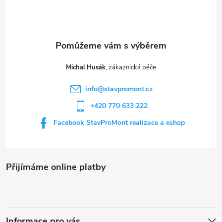
p
a
t
Michal Husák
í
info
@
stavpromont.cz
+420 770 633 222
Facebook StavProMont realizace a eshop
Přijímáme online platby
Informace pro vás