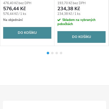
476,40 Kč bez DPH
193,70 Kč bez DPH
576,44 Kč
234,38 Kč
Měrná
Měrná
576,44 Kč / 1 ks
234,38 Kč / 1 ks
cena:
cena:
Na objednání
Skladem na vybraných
pobočkách
DO KOŠÍKU
DO KOŠÍKU
Z
á