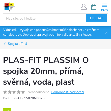
Přejít
NÁKUPNÍ
KOŠÍK
na
obsah
HLEDAT
V důsledku vývoje cen pohonných hmot může docházet ke změnám
cen dopravy. Dopravci upravují podmínky dle aktuální situace.
Spojka přímá
PLAS-FIT PLASSIM O
spojka 20mm, přímá,
svěrná, voda, plast
Neohodnoceno
Podrobnosti hodnocení
Kód produktu:
15020M0020