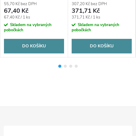
55,70 Kč bez DPH
307,20 Kč bez DPH
67,40 Kč
371,71 Kč
Měrná
Měrná
67,40 Kč / 1 ks
371,71 Kč / 1 ks
cena:
cena:
Skladem na vybraných
Skladem na vybraných
pobočkách
pobočkách
DO KOŠÍKU
DO KOŠÍKU
Z
á