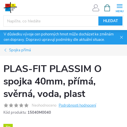
Přejít
NÁKUPNÍ
KOŠÍK
na
obsah
HLEDAT
V důsledku vývoje cen pohonných hmot může docházet ke změnám
cen dopravy. Dopravci upravují podmínky dle aktuální situace.
Spojka přímá
PLAS-FIT PLASSIM O
spojka 40mm, přímá,
svěrná, voda, plast
Neohodnoceno
Podrobnosti hodnocení
Kód produktu:
15040M0040