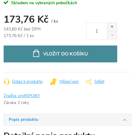
Skladem na vybraných pobočkách
173,76 Kč
/ ks
143,60 Kč bez DPH
Měrná
173,76 Kč / 1 ks
cena:
VLOŽIT DO KOŠÍKU
Dotaz k produktu
Hlídací pes
Sdílet
Značka:
profiSPOJKY
Záruka
:
2 roky
Popis produktu