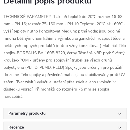
Detailní popis produktu
TECHNICKÉ PARAMETRY: Tlak: při teplotě do 20°C rozměr 16-63
mm - PN 16; rozměr 75-160 mm - PN 10 Teplota: -20°C až +60°C -
vyšší teploty nutno konzultovat Medium: pitná voda; jsou odolné
mnoha běžným chemikáliím s výjimkou organických rozpouštědel a
některých ropných produktů (nutno vždy konzultovat) Materiál: Tělo
spojky-BOREALIS BA 160E-8229, černý Těsnění-NBR pryž Svěrný
kroužek-POM - určeny pro spojování trubek ze všech druhů
polyetylenu (PEHD, PEMD, PELD) Spojky jsou určeny i pro použití
do země. Tělo spojky a převlečná matice jsou stabilizovány proti UV
záření. Tvar závitů vylučuje utažení přes závit a jeho uvolnění v
důsledku vibrací. Při montáži do rozměru 75 mm se spojka
nerozebírá.
Parametry produktu
Recenze