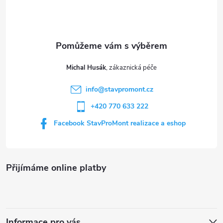
p
a
t
Michal Husák
í
info
@
stavpromont.cz
+420 770 633 222
Facebook StavProMont realizace a eshop
Přijímáme online platby
Informace pro vás