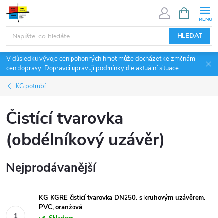
Přejít
NÁKUPNÍ
KOŠÍK
na
obsah
HLEDAT
V důsledku vývoje cen pohonných hmot může docházet ke změnám
cen dopravy. Dopravci upravují podmínky dle aktuální situace.
KG potrubí
Čistící tvarovka
(obdélníkový uzávěr)
Nejprodávanější
KG KGRE čisticí tvarovka DN250, s kruhovým uzávěrem,
PVC, oranžová
Skladem