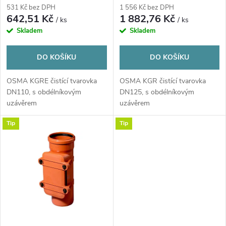
r
531 Kč bez DPH
1 556 Kč bez DPH
r
642,51 Kč
1 882,76 Kč
/ ks
/ ks
o
Skladem
Skladem
o
d
DO KOŠÍKU
DO KOŠÍKU
d
u
OSMA KGRE čistící tvarovka
OSMA KGR čistící tvarovka
u
DN110, s obdélníkovým
DN125, s obdélníkovým
k
uzávěrem
uzávěrem
k
Tip
Tip
t
t
ů
ů