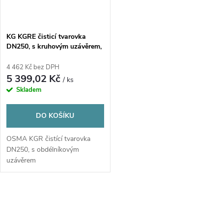
KG KGRE čisticí tvarovka
DN250, s kruhovým uzávěrem,
PVC, oranžová
4 462 Kč bez DPH
5 399,02 Kč
/ ks
Skladem
DO KOŠÍKU
OSMA KGR čistící tvarovka
DN250, s obdélníkovým
uzávěrem
O