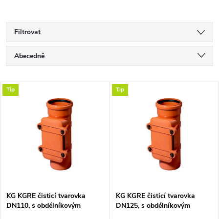
Filtrovat
Ř
Abecedně
a
Nejlevnější
V
Tip
Tip
Nejdražší
z
ý
Nejprodávanější
e
p
n
i
í
s
p
KG KGRE čisticí tvarovka
KG KGRE čisticí tvarovka
DN110, s obdélníkovým
DN125, s obdélníkovým
p
uzávěrem, PVC, oranžová
uzávěrem, PVC, oranžová