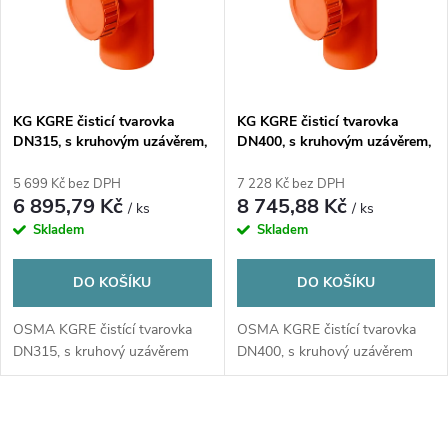
p
n
i
í
s
p
KG KGRE čisticí tvarovka
KG KGRE čisticí tvarovka
DN315, s kruhovým uzávěrem,
DN400, s kruhovým uzávěrem,
p
PVC, oranžová
PVC, oranžová
r
5 699 Kč bez DPH
7 228 Kč bez DPH
r
6 895,79 Kč
8 745,88 Kč
/ ks
/ ks
o
Skladem
Skladem
o
d
DO KOŠÍKU
DO KOŠÍKU
d
u
OSMA KGRE čistící tvarovka
OSMA KGRE čistící tvarovka
u
DN315, s kruhový uzávěrem
DN400, s kruhový uzávěrem
k
k
t
O