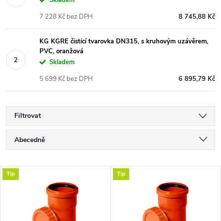
7 228 Kč bez DPH
8 745,88 Kč
KG KGRE čisticí tvarovka DN315, s kruhovým uzávěrem,
PVC, oranžová
Skladem
5 699 Kč bez DPH
6 895,79 Kč
Filtrovat
Ř
Abecedně
a
Nejlevnější
V
Tip
Tip
Nejdražší
z
ý
Nejprodávanější
e