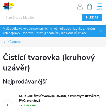
Přejít
NÁKUPNÍ
KOŠÍK
na
obsah
HLEDAT
V důsledku vývoje cen pohonných hmot může docházet ke změnám
cen dopravy. Dopravci upravují podmínky dle aktuální situace.
KG potrubí
Čistící tvarovka (kruhový
uzávěr)
Nejprodávanější
KG KGRE čisticí tvarovka DN400, s kruhovým uzávěrem,
PVC, oranžová
Skladem